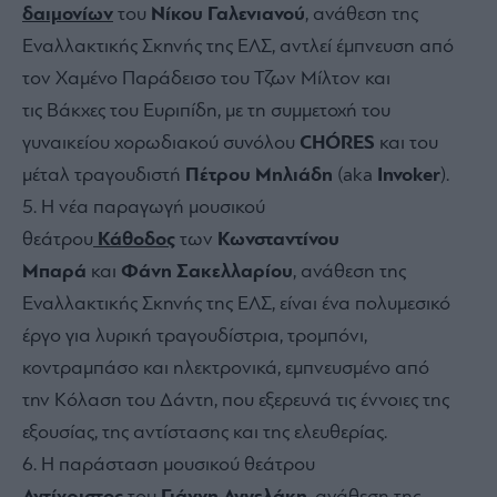
δαιμονίων
του
Νίκου Γαλενιανού
, ανάθεση της
Εναλλακτικής Σκηνής της ΕΛΣ, αντλεί έμπνευση από
τον Χαμένο Παράδεισο του Τζων Μίλτον και
τις Βάκχες του Ευριπίδη, με τη συμμετοχή του
γυναικείου χορωδιακού συνόλου
CHÓRES
και του
μέταλ τραγουδιστή
Πέτρου Μηλιάδη
(aka
Invoker
).
Η νέα παραγωγή μουσικού
θεάτρου
Κάθοδος
των
Κωνσταντίνου
Μπαρά
και
Φάνη Σακελλαρίου
, ανάθεση της
Εναλλακτικής Σκηνής της ΕΛΣ, είναι ένα πολυμεσικό
έργο για λυρική τραγουδίστρια, τρομπόνι,
κοντραμπάσο και ηλεκτρονικά, εμπνευσμένο από
την Κόλαση του Δάντη, που εξερευνά τις έννοιες της
εξουσίας, της αντίστασης και της ελευθερίας.
Η παράσταση μουσικού θεάτρου