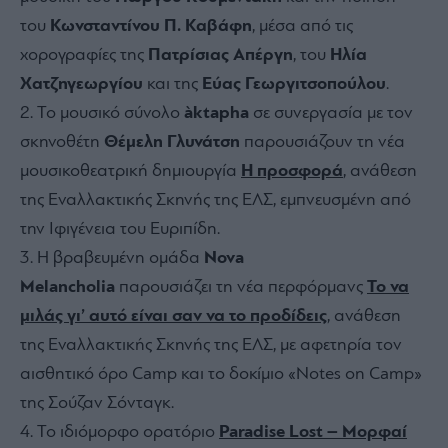
του
Κωνσταντίνου Π. Καβάφη
, μέσα από τις
χορογραφίες της
Πατρίσιας Απέργη
, του
Ηλία
Χατζηγεωργίου
και της
Εύας Γεωργιτσοπούλου
.
Το μουσικό σύνολο
àktapha
σε συνεργασία με τον
σκηνοθέτη
Θέμελη Γλυνάτση
παρουσιάζουν τη νέα
μουσικοθεατρική δημιουργία
Η προσφορά
, ανάθεση
της Εναλλακτικής Σκηνής της ΕΛΣ, εμπνευσμένη από
την Ιφιγένεια του Ευριπίδη.
Η βραβευμένη ομάδα
Nova
Melancholia
παρουσιάζει τη νέα περφόρμανς
Το να
μιλάς γι’ αυτό είναι σαν να το προδίδεις
, ανάθεση
της Εναλλακτικής Σκηνής της ΕΛΣ, με αφετηρία τον
αισθητικό όρο Camp και το δοκίμιο «Notes on Camp»
της Σούζαν Σόνταγκ.
Το ιδιόμορφο ορατόριο
Paradise Lost – Μορφαί