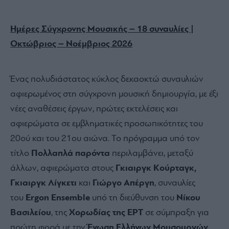
Ημέρες Σύγχρονης Μουσικής – 18 συναυλίες |
Οκτώβριος – Νοέμβριος 2026
Ένας πολυδιάστατος κύκλος δεκαοκτώ συναυλιών
αφιερωμένος στη σύγχρονη μουσική δημιουργία, με έξι
νέες αναθέσεις έργων, πρώτες εκτελέσεις και
αφιερώματα σε εμβληματικές προσωπικότητες του
20ού και του 21ου αιώνα. Το πρόγραμμα υπό τον
τίτλο
Πολλαπλά παρόντα
περιλαμβάνει, μεταξύ
άλλων, αφιερώματα στους
Γκιαιργκ Κούρταγκ,
Γκιαιργκ Λίγκετι
και
Γιώργο Απέργη
, συναυλίες
του
Ergon Ensemble
υπό τη διεύθυνση του
Νίκου
Βασιλείου
, της
Χορωδίας της ΕΡΤ
σε σύμπραξη για
πρώτη φορά με την
Ένωση Ελλήνων Μουσουργών
,