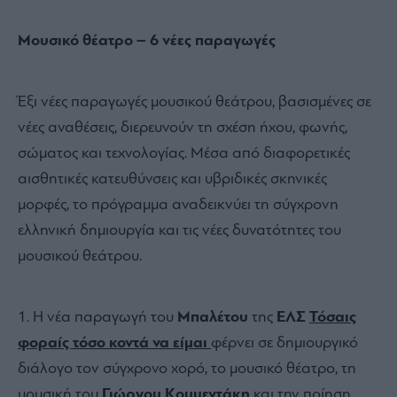
Μουσικό θέατρο – 6 νέες παραγωγές
Έξι νέες παραγωγές μουσικού θεάτρου, βασισμένες σε
νέες αναθέσεις, διερευνούν τη σχέση ήχου, φωνής,
σώματος και τεχνολογίας. Μέσα από διαφορετικές
αισθητικές κατευθύνσεις και υβριδικές σκηνικές
μορφές, το πρόγραμμα αναδεικνύει τη σύγχρονη
ελληνική δημιουργία και τις νέες δυνατότητες του
μουσικού θεάτρου.
Η νέα παραγωγή του
Μπαλέτου
της
ΕΛΣ
Τόσαις
φοραίς τόσο κοντά να είμαι
φέρνει σε δημιουργικό
διάλογο τον σύγχρονο χορό, το μουσικό θέατρο, τη
μουσική του
Γιώργου Κουμεντάκη
και την ποίηση