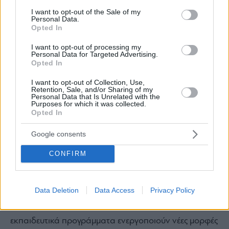
νέα διερεύνηση του ομώνυμου έργου του εικαστικού
consent section.
I want to opt-out of the Sale of my
καλλιτέχνη και σκηνογράφου
Πέτρου Τουλούδη
, που
Personal Data.
Opted In
γεννήθηκε μέσα από έναν ιστορικό χάρτη του 18ου
αιώνα, των ροκοκό κήπων του κάστρου Σολιτύντ
I want to opt-out of processing my
Personal Data for Targeted Advertising.
[Solitude] στη Στουτγάρδη της Γερμανίας.
Opted In
I want to opt-out of Collection, Use,
Retention, Sale, and/or Sharing of my
Ημέρες Κοινότητας και
Δημιουργίας
| Μάιος –
Personal Data that Is Unrelated with the
Purposes for which it was collected.
Ιούνιος 2027
Opted In
Google consents
Ένας κύκλος δράσεων που φέρνει στο προσκήνιο τη
CONFIRM
συμμετοχή, τη συνδημιουργία και τη σύνδεση με
διαφορετικές κοινότητες από τις
Εκπαιδευτικές &
Data Deletion
Data Access
Privacy Policy
Κοινωνικές Δράσεις
της
ΕΛΣ
. Παραστάσεις μουσικού
θεάτρου, χορού, συναυλίες, εργαστήρια και
εκπαιδευτικά προγράμματα ενεργοποιούν νέες μορφές