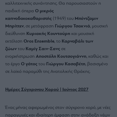
καλλιτεχνικής συνάντησης. Θα παρουσιαστούν η
παιδική όπερα
Ο μικρός
καπνοδοχοκαθαριστής
(1949) του
Μπέντζαμιν
Μπρίττεν
, σε μετάφραση
Γιώργου Τσακνιά
, μουσική
διεύθυνση
Κυριακής Κουντούρη
και μουσική
εκτέλεση
Oros
Ensemble
, το
Καρναβάλι των
ζώων
του
Καμίγ Σαιν-Σανς
σε
ενορχήστρωση
Αποστόλη Κουτσογιάννη
, καθώς και
το έργο
Ο γάτος
του
Γιώργου Κασαβέτη
, βασισμένο
σε λαϊκό παραμύθι της Ανατολικής Θράκης.
Ημέρες Σύγχρονου Χορού | Ιούνιος 2027
Ένας μήνας αφιερωμένος στον σύγχρονο χορό, με νέες
παραγωγές και ιδιαίτερη έμφαση στην ανάδειξη νέων