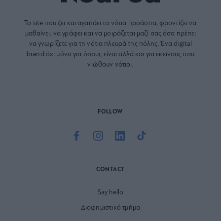
Το site που ζει και αγαπάει τα
νότια προάστια
, φροντίζει να
μαθαίνει, να γράφει και να μοιράζεται μαζί σας όσα πρέπει
να γνωρίζετε για τη νότια πλευρά της πόλης. Ένα digital
brand όχι μόνο για όσους είναι αλλά και για εκείνους που
νιώθουν νότιοι.
FOLLOW
CONTACT
Say hello
Διαφημιστικό τμήμα