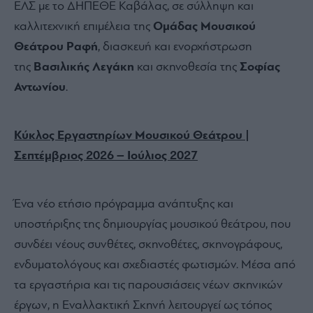
ΕΛΣ με το ΔΗΠΕΘΕ Καβάλας, σε σύλληψη και
καλλιτεχνική επιμέλεια της
Ομάδας Μουσικού
Θεάτρου Ραφή
, διασκευή και ενορχήστρωση
της
Βασιλικής Λεγάκη
και σκηνοθεσία της
Σοφίας
Αντωνίου
.
Κύκλος Εργαστηρί
ων
Μουσικού Θεάτρου |
Σεπτ
έμβριος 2026 – Ιούλιος 2027
Ένα νέο ετήσιο πρόγραμμα ανάπτυξης και
υποστήριξης της δημιουργίας μουσικού θεάτρου, που
συνδέει νέους συνθέτες, σκηνοθέτες, σκηνογράφους,
ενδυματολόγους και σχεδιαστές φωτισμών. Μέσα από
τα εργαστήρια και τις παρουσιάσεις νέων σκηνικών
έργων, η Εναλλακτική Σκηνή λειτουργεί ως τόπος