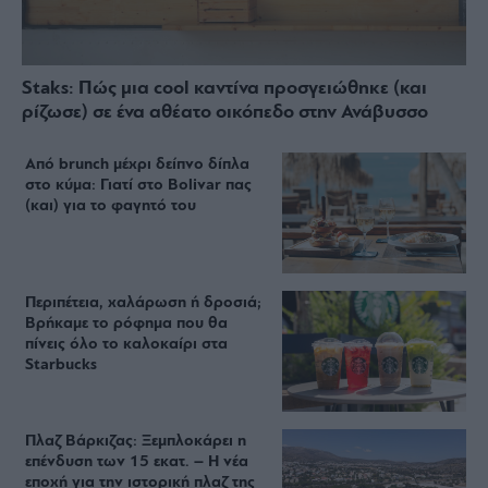
Staks: Πώς μια cool καντίνα προσγειώθηκε (και
ρίζωσε) σε ένα αθέατο οικόπεδο στην Ανάβυσσο
Από brunch μέχρι δείπνο δίπλα
στο κύμα: Γιατί στο Bolivar πας
(και) για το φαγητό του
Περιπέτεια, χαλάρωση ή δροσιά;
Βρήκαμε το ρόφημα που θα
πίνεις όλο το καλοκαίρι στα
Starbucks
Πλαζ Βάρκιζας: Ξεμπλοκάρει η
επένδυση των 15 εκατ. – Η νέα
εποχή για την ιστορική πλαζ της