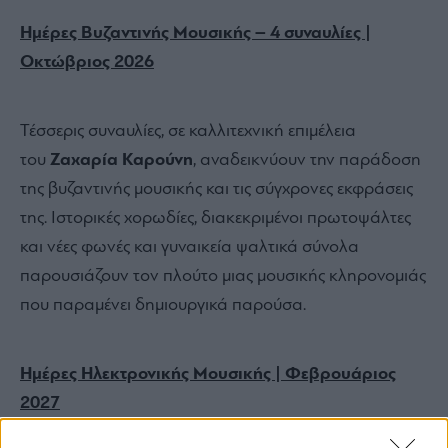
Ημέρες Βυζαντινής Μουσικής – 4 συναυλίες |
Οκτώβριος 2026
Τέσσερις συναυλίες, σε καλλιτεχνική επιμέλεια
του
Ζαχαρία Καρούνη
, αναδεικνύουν την παράδοση
της βυζαντινής μουσικής και τις σύγχρονες εκφράσεις
της. Ιστορικές χορωδίες, διακεκριμένοι πρωτοψάλτες
και νέες φωνές και γυναικεία ψαλτικά σύνολα
παρουσιάζουν τον πλούτο μιας μουσικής κληρονομιάς
που παραμένει δημιουργικά παρούσα.
Ημέρες Ηλεκτρονικής Μουσικής | Φεβρουάριος
2027