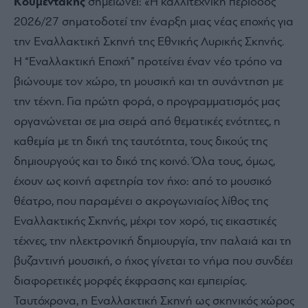
Κουμεντάκης
σημειώνει:
«Η καλλιτεχνική περίοδος
2026/27 σηματοδοτεί την έναρξη μιας νέας εποχής για
την Εναλλακτική Σκηνή της Εθνικής Λυρικής Σκηνής.
Η “Εναλλακτική Εποχή” προτείνει έναν νέο τρόπο να
βιώνουμε τον χώρο, τη μουσική και τη συνάντηση με
την τέχνη. Για πρώτη φορά, ο προγραμματισμός μας
οργανώνεται σε μια σειρά από θεματικές ενότητες, η
καθεμία με τη δική της ταυτότητα, τους δικούς της
δημιουργούς και το δικό της κοινό. Όλα τους, όμως,
έχουν ως κοινή αφετηρία τον ήχο: από το μουσικό
θέατρο, που παραμένει ο ακρογωνιαίος λίθος της
Εναλλακτικής Σκηνής, μέχρι τον χορό, τις εικαστικές
τέχνες, την ηλεκτρονική δημιουργία, την παλαιά και τη
βυζαντινή μουσική, ο ήχος γίνεται το νήμα που συνδέει
διαφορετικές μορφές έκφρασης και εμπειρίας.
Ταυτόχρονα, η Εναλλακτική Σκηνή ως σκηνικός χώρος