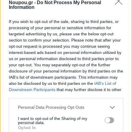
Noupou.gr -
Do Not Process My Personal
Δέκα ημέρες αφιερωμένες στις σύγχρονες μορφές
Information
ηλεκτρονικής δημιουργίας στον χώρο της
If you wish to opt-out of the sale, sharing to third parties, or
Εναλλακτικής Σκηνής, η οποία μεταλλάσσεται σε
processing of your personal or sensitive information for
ανοιχτή αρένα για συναυλίες, οπτικοακουστικές
targeted advertising by us, please use the below opt-out
section to confirm your selection. Please note that after your
παραστάσεις και χορό.
opt-out request is processed you may continue seeing
interest-based ads based on personal information utilized by
us or personal information disclosed to third parties prior to
Ημέρες Εικαστικών
Τεχνών
| Μάρτιος 2027
your opt-out. You may separately opt-out of the further
disclosure of your personal information by third parties on the
IAB’s list of downstream participants. This information may
Ένα δεκαπενθήμερο αφιερωμένο στις σύγχρονες
also be disclosed by us to third parties on the
IAB’s List of
Downstream Participants
that may further disclose it to other
εικαστικές πρακτικές. Η Εναλλακτική Σκηνή
third parties.
μεταμορφώνεται σε ζωντανή εγκατάσταση με
Please note that this website/app uses one or more Google
περφόρμανς και διαθεματικά έργα που συνομιλούν με
Personal Data Processing Opt Outs
services and may gather and store information including but
τις παραστατικές τέχνες. Το
Gardens of
not limited to your visit or usage behaviour. You may click to
I want to opt-out of the Sharing of my
personal data.
Subversion
(Κήποι της ανατροπής) επιστρέφει ως μια
grant or deny consent to Google and its third-party tags to
Opted In
use your data for below specified purposes in below Google