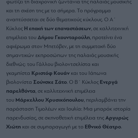
φωτίζει τη διαχρονική ζωντάνια της παλαιάς μουσικής
και τη σχέση της με το σήμερα. Το πρόγραμμα
αναπτύσσεται σε δύο θεματικούς κύκλους. Ο Α΄
Κύκλος
Η
εποχή των επαναστάσεων
, σε καλλιτεχνική
επιμέλεια του
Δήμου Γκουνταρούλη
, προτείνει ένα
αφιέρωμα στον Μπετόβεν, με τη συμμετοχή δύο
σημαντικών εκπροσώπων της παλαιάς μουσικής
διεθνώς: του Γάλλου βιολοντσελίστα και
γκαμπίστα
Κριστόφ Κουάν
και του Ιάπωνα
βιολονίστα
Σούνσκε Σάτο
. Ο Β΄ Κύκλος
Ενεργά
παρελθόντα
, σε καλλιτεχνική επιμέλεια
του
Μάρκελλου Χρυσικόπουλου
, περιλαμβάνει την
παράσταση Τιμολέων και Ιουλία: Μια μπαρόκ ιστορία
παρενδυσίας, σε σκηνοθετική επιμέλεια της
Αργυρώς
Χιώτη
και σε συμπαραγωγή με το
Εθνικό Θέατρο
.