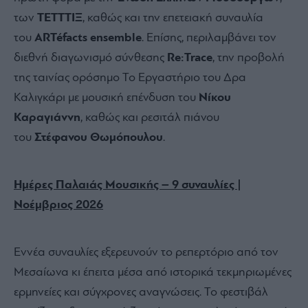
των
ΤΕΤΤΤΙΞ
, καθώς και
την επετειακή συναυλία
του
ARTéfacts ensemble
. Επίσης, περιλαμβάνει τον
διεθνή διαγωνισμό σύνθεσης
Re:Trace
, την προβολή
της ταινίας ορόσημο Το Εργαστήριο του Δρα
Καλιγκάρι με μουσική επένδυση του
Νίκου
Καραγιάννη
, καθώς και ρεσιτάλ πιάνου
του
Στέφανου Θωμόπουλου
.
Ημέρες Παλαιάς Μουσικής – 9 συναυλίες |
Νοέμβριος 2026
Εννέα συναυλίες εξερευνούν το ρεπερτόριο από τον
Μεσαίωνα κι έπειτα μέσα από ιστορικά τεκμηριωμένες
ερμηνείες και σύγχρονες αναγνώσεις. Το φεστιβάλ