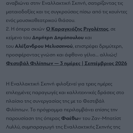
αναβιώνει στην Εναλλακτική Σκηνή, σατιρίζοντας τις
ματαιοδοξίες και τις συγκρούσεις πίσω από τις κουίντες
ενός μουσικοθεατρικού θιάσου.
Η όπερα σκιών
Ο Καραγκιόζης Ριγολέττος
, σε
κείμενο του
Δημήτρη Δημόπουλου
και
του
Αλέξανδρου Μελισσηνού
, επιστρέφει δριμύτερη,
προσφέροντας γνώση και άφθονο γέλιο… αλλιώς!
Φεστιβάλ Φιλίππων — 3 ημέρες | Σεπτέμβριος 2026
Η Εναλλακτική Σκηνή φιλοξενεί για τρεις ημέρες
επιλεγμένες παραγωγές και καλλιτεχνικές δράσεις στο
πλαίσιο της συνεργασίας της με το Φεστιβάλ
Φιλίππων. Το πρόγραμμα περιλαμβάνει επίσης την
παρουσίαση της όπερας
Φαέθω
ν του Ζαν-Μπατίστ
Λυλλύ, συμπαραγωγή της Εναλλακτικής Σκηνής της