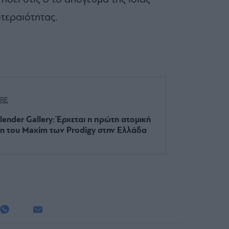
τεραιότητας.
RE
lender Gallery: Έρχεται η πρώτη ατομική
η του Maxim των Prodigy στην Ελλάδα