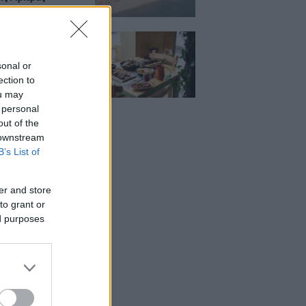
Μεζέ: Μια σύγχρονη
 στη Νέα Σμύρνη
κρέας μιλάει πρώτο
sonal or
ection to
ou may
 personal
out of the
 downstream
B’s List of
er and store
to grant or
ed purposes