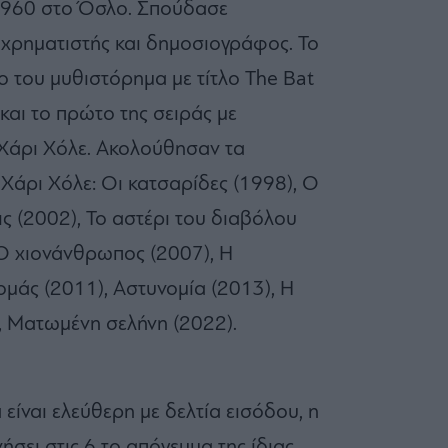
 1960 στο Όσλο. Σπούδασε
 χρηματιστής και δημοσιογράφος. Το
του μυθιστόρημα με τίτλο The Bat
 και το πρώτο της σειράς με
 Χάρι Χόλε. Ακολούθησαν τα
Χάρι Χόλε: Οι κατσαρίδες (1998), Ο
ις (2002), Το αστέρι του διαβόλου
 Ο χιονάνθρωπος (2007), Η
μάς (2011), Αστυνομία (2013), Η
, Ματωμένη σελήνη (2022).
είναι ελεύθερη με δελτία εισόδου, η
ήσει στις 6 το απόγευμα της ίδιας