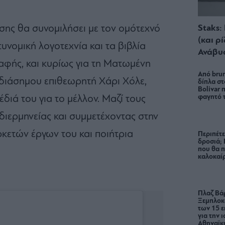
σης θα συνομιλήσει με τον ομότεχνό
Staks:
(και ρ
υνομική λογοτεχνία και τα βιβλία
Ανάβυ
γραφής, και κυρίως για τη Ματωμένη
Από brun
 διάσημου επιθεωρητή Χάρι Χόλε,
δίπλα στ
Bolivar π
φαγητό 
διά του για το μέλλον. Μαζί τους
διερμηνείας και συμμετέχοντας στην
κετών έργων του και ποιήτρια
Περιπέτε
δροσιά;
που θα π
καλοκαίρ
Πλαζ Βάρ
Ξεμπλοκ
των 15 ε
για την 
Αθηναϊκή