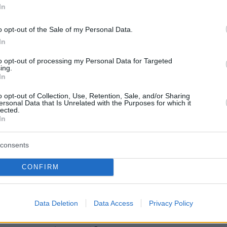
In
o opt-out of the Sale of my Personal Data.
In
to opt-out of processing my Personal Data for Targeted
ing.
In
το χρήστη Jo Nesbø (@jonesbo_author)
o opt-out of Collection, Use, Retention, Sale, and/or Sharing
ersonal Data that Is Unrelated with the Purposes for which it
lected.
In
ς αναλυτής, ροκ σταρ. Ο Τζο Νέσμπο
consents
οτού βρει την πραγματική του κλίση:
CONFIRM
άγματα που, όπως λέει, αξίζει να
 την αγάπη.
Data Deletion
Data Access
Privacy Policy