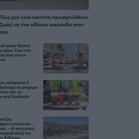
 Πώς μια cool καντίνα προσγειώθηκε
ίζωσε) σε ένα αθέατο οικόπεδο στην
σσο
ch μέχρι δείπνο
ο κύμα: Γιατί στο
ας (και) για το
του
ια, χαλάρωση ή
 Βρήκαμε το ρόφημα
ίνεις όλο το
ι στα Starbucks
κιζας:
άρει η επένδυση
κατ. – Η νέα εποχή
ιστορική πλαζ της
ς Ριβιέρας