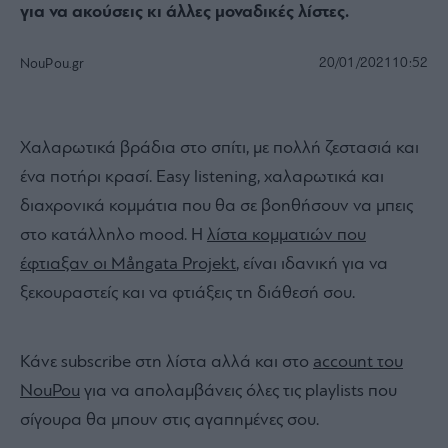
για να ακούσεις κι άλλες μοναδικές λίστες.
20/01/2021
10:52
NouPou.gr
Χαλαρωτικά βράδια στο σπίτι, με πολλή ζεστασιά και
ένα ποτήρι κρασί. Εasy listening, χαλαρωτικά και
διαχρονικά κομμάτια που θα σε βοηθήσουν να μπεις
στο κατάλληλο mood. Η
λίστα κομματιών που
έφτιαξαν οι Mångata Projekt
, είναι ιδανική για να
ξεκουραστείς και να φτιάξεις τη διάθεσή σου.
Κάνε subscribe στη λίστα αλλά και στο
account του
NouPou
για να απολαμβάνεις όλες τις playlists που
σίγουρα θα μπουν στις αγαπημένες σου.