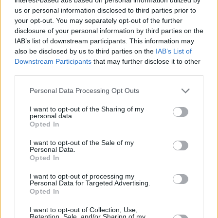
us or personal information disclosed to third parties prior to
your opt-out. You may separately opt-out of the further
disclosure of your personal information by third parties on the
IAB’s list of downstream participants. This information may
also be disclosed by us to third parties on the
IAB’s List of
Downstream Participants
that may further disclose it to other
third parties.
Staks: Πώς μια cool καντίνα προσγειώθηκε (και
Please note that this website/app uses one or more Google
Personal Data Processing Opt Outs
ρίζωσε) σε ένα αθέατο οικόπεδο στην Ανάβυσσο
services and may gather and store information including but
not limited to your visit or usage behaviour. You may click to
I want to opt-out of the Sharing of my
personal data.
Από brunch μέχρι δείπνο δίπλα
grant or deny consent to Google and its third-party tags to
Opted In
στο κύμα: Γιατί στο Bolivar πας
use your data for below specified purposes in below Google
(και) για το φαγητό του
consent section.
I want to opt-out of the Sale of my
Personal Data.
Opted In
I want to opt-out of processing my
Περιπέτεια, χαλάρωση ή δροσιά;
Personal Data for Targeted Advertising.
Βρήκαμε το ρόφημα που θα
Opted In
πίνεις όλο το καλοκαίρι στα
Starbucks
I want to opt-out of Collection, Use,
Retention, Sale, and/or Sharing of my