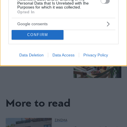
Personal Data that Is Unrelated with the
Purposes for which it was collected.
Opted In
Πλαζ Βάρκιζας: Ξεμπλοκάρει η
επένδυση των 15 εκατ. – Η νέα
Google consents
εποχή για την ιστορική πλαζ της
Αθηναϊκής Ριβιέρας
CONFIRM
Νόστος Μεζέ: Μια σύγχρονη
Data Deletion
Data Access
Privacy Policy
ταβέρνα στη Νέα Σμύρνη όπου
το κρέας μιλάει πρώτο
More to read
ΣΙΝΕΜΑ