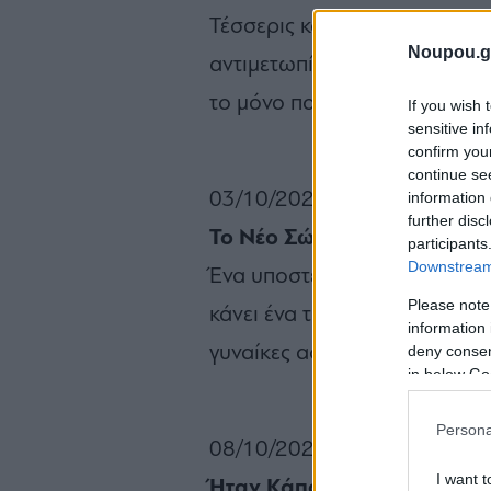
Τέσσερις κολλητοί σαραντά
Noupou.g
αντιμετωπίσουν τον κόσμο τ
το μόνο που καταφέρνουν εί
If you wish 
sensitive in
confirm you
continue se
information 
03/10/2025
further disc
Το Νέο Σώμα
participants
Downstream 
Ένα υποστελεχωμένο αστυνο
Please note
κάνει ένα τολμηρό πείραμα: 
information 
deny consent
γυναίκες αστυνομικούς. Βασι
in below Go
Persona
08/10/2025
I want t
Ήταν Κάποτε ένας Δολοφόν