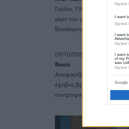
Opted 
Γαλλία, 1504. Ένας αδίστακτ
I want t
κόρη του στην προσπάθειά τ
Opted 
θανάσιμους εχθρούς και μοχ
I want 
Advertis
Opted 
09/10/2025
I want t
of my P
was col
Boots
Opted 
Αποφασίζοντας να καταταγεί
Google 
έφηβος βρίσκει νέο νόημα σ
συντροφικότητα– ανάμεσα σ