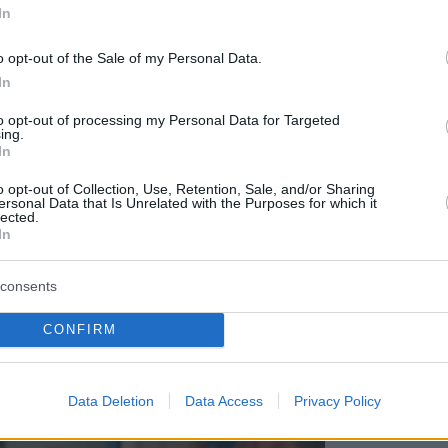
In
ος δολοφόνος το σκάει με τη χαμένη
o opt-out of the Sale of my Personal Data.
ου να την προστατέψει από
In
θηρές δυνάμεις.
to opt-out of processing my Personal Data for Targeted
ing.
In
o opt-out of Collection, Use, Retention, Sale, and/or Sharing
ersonal Data that Is Unrelated with the Purposes for which it
lected.
In
 στους Πεζοναύτες, ένας ψαρωμένος
consents
τη ζωή –και αναπάντεχη
τους άλλους νεοσύλλεκτους.
CONFIRM
Data Deletion
Data Access
Privacy Policy