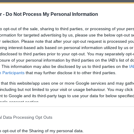
ρηδες προσπαθούν να
r -
Do Not Process My Personal Information
ης σύγχρονης αρρενωπότητας, αλλά
ναι να χειροτερέψουν τα πράγματα.
to opt-out of the sale, sharing to third parties, or processing of your per
formation for targeted advertising by us, please use the below opt-out s
r selection. Please note that after your opt-out request is processed y
eing interest-based ads based on personal information utilized by us or
disclosed to third parties prior to your opt-out. You may separately opt-
losure of your personal information by third parties on the IAB’s list of
. This information may also be disclosed by us to third parties on the
IA
Participants
that may further disclose it to other third parties.
μικό τμήμα στη Σουηδία του 1950
 that this website/app uses one or more Google services and may gath
συστήνει την πρώτη ομάδα με
including but not limited to your visit or usage behaviour. You may click 
 to Google and its third-party tags to use your data for below specifi
σμένο σε πραγματικά γεγονότα
.
ogle consent section.
l Data Processing Opt Outs
o opt-out of the Sharing of my personal data.
ος