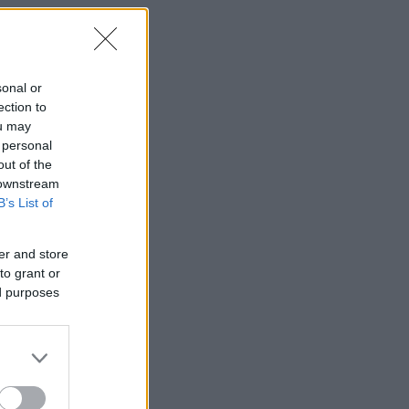
sonal or
ection to
ou may
 personal
out of the
 downstream
B’s List of
er and store
to grant or
ed purposes