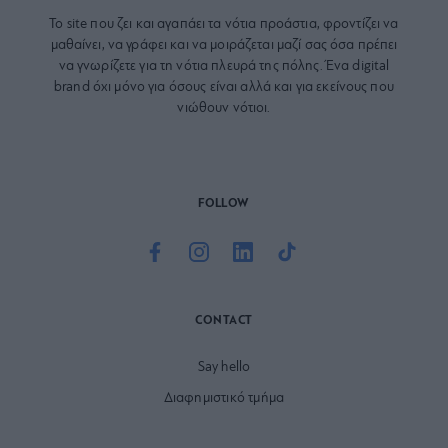
Το site που ζει και αγαπάει τα
νότια προάστια
, φροντίζει να
μαθαίνει, να γράφει και να μοιράζεται μαζί σας όσα πρέπει
να γνωρίζετε για τη νότια πλευρά της πόλης. Ένα digital
brand όχι μόνο για όσους είναι αλλά και για εκείνους που
νιώθουν νότιοι.
FOLLOW
CONTACT
Say hello
Διαφημιστικό τμήμα