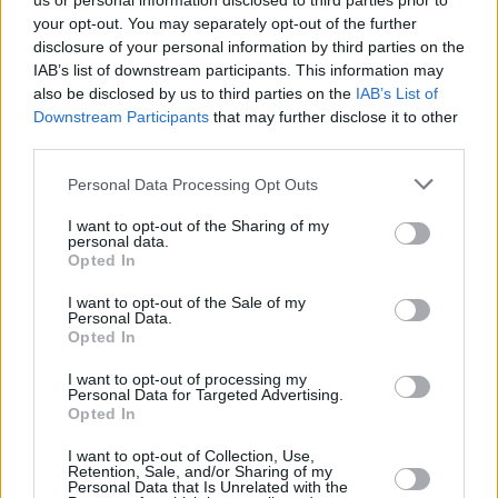
us or personal information disclosed to third parties prior to
your opt-out. You may separately opt-out of the further
disclosure of your personal information by third parties on the
IAB’s list of downstream participants. This information may
also be disclosed by us to third parties on the
IAB’s List of
Downstream Participants
that may further disclose it to other
third parties.
Please note that this website/app uses one or more Google
Personal Data Processing Opt Outs
ΔΙΑΒΑΣΤΕ ΑΚΟΜΑ
services and may gather and store information including but
not limited to your visit or usage behaviour. You may click to
I want to opt-out of the Sharing of my
personal data.
grant or deny consent to Google and its third-party tags to
Opted In
use your data for below specified purposes in below Google
consent section.
I want to opt-out of the Sale of my
Personal Data.
Opted In
I want to opt-out of processing my
Personal Data for Targeted Advertising.
Opted In
I want to opt-out of Collection, Use,
Retention, Sale, and/or Sharing of my
Personal Data that Is Unrelated with the