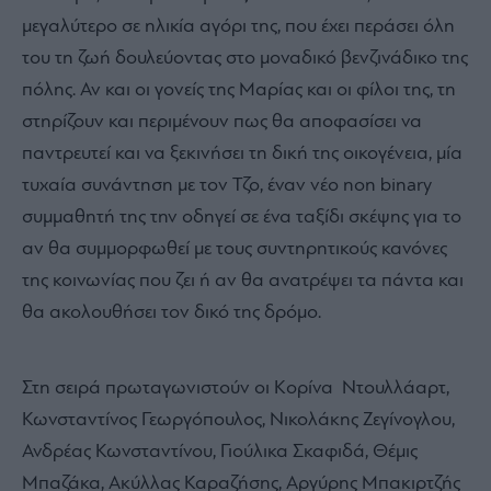
μεγαλύτερο σε ηλικία αγόρι της, που έχει περάσει όλη
του τη ζωή δουλεύοντας στο μοναδικό βενζινάδικο της
πόλης. Αν και οι γονείς της Μαρίας και οι φίλοι της, τη
στηρίζουν και περιμένουν πως θα αποφασίσει να
παντρευτεί και να ξεκινήσει τη δική της οικογένεια, μία
τυχαία συνάντηση με τον Τζο, έναν νέο non binary
συμμαθητή της την οδηγεί σε ένα ταξίδι σκέψης για το
αν θα συμμορφωθεί με τους συντηρητικούς κανόνες
της κοινωνίας που ζει ή αν θα ανατρέψει τα πάντα και
θα ακολουθήσει τον δικό της δρόμο.
Στη σειρά πρωταγωνιστούν οι Κoρίνα Ντουλλάαρτ,
Κωνσταντίνος Γεωργόπουλος, Νικολάκης Ζεγίνογλου,
Ανδρέας Κωνσταντίνου, Γιούλικα Σκαφιδά, Θέμις
Μπαζάκα, Ακύλλας Καραζήσης, Αργύρης Μπακιρτζής