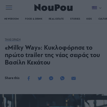
NEWSROOM
FOOD & DRINK
REAL ESTATE
STORIES
KIDS
CULTU
ΤΗΛΕΟΡΑΣΗ
«Milky Way»: Κυκλοφόρησε το
πρώτο trailer της νέας σειράς του
Βασίλη Κεκάτου
Share this