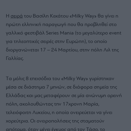
Η
σειρά
του Βασίλη Κεκάτου «Milky Way» θα γίνει η
πρώτη ελληνική παραγωγή που θα προβληθεί στο
γαλλικό φεστιβάλ Series Mania (το μεγαλύτερο event
για τηλεοπτικές σειρές στην Ευρώπη), το οποίο
διοργανώνεται 17 – 24 Μαρτίου, στην πόλη Λιλ της
Γαλλίας.
Tα μόλις 8 επεισόδια του «Milky Way» γυρίστηκαν
μέσα σε διάστημα 7 μηνών, σε διάφορα σημεία της
Ελλάδας και μας μεταφέρουν σε μία ανώνυμη ορεινή
πόλη, ακολουθώντας την 17χρονη Μαρία,
τελειόφοιτη Λυκείου, η οποία ονειρεύεται να γίνει
χορεύτρια. Οι ονειροπολήσεις της σταματούν
απότομα, όταν μένει έγκυος από τον Τάσο, το