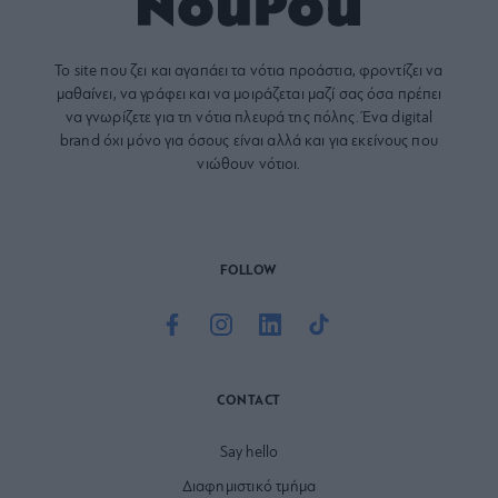
Το site που ζει και αγαπάει τα
νότια προάστια
, φροντίζει να
μαθαίνει, να γράφει και να μοιράζεται μαζί σας όσα πρέπει
να γνωρίζετε για τη νότια πλευρά της πόλης. Ένα digital
brand όχι μόνο για όσους είναι αλλά και για εκείνους που
νιώθουν νότιοι.
FOLLOW
CONTACT
Say hello
Διαφημιστικό τμήμα