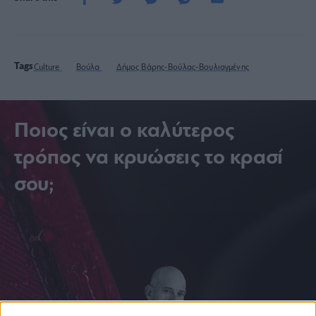
Tags
Culture
Βούλα
Δήμος Βάρης-Βούλας-Βουλιαγμένης
Ποιος είναι ο καλύτερος
τρόπος να κρυώσεις το κρασί
σου;