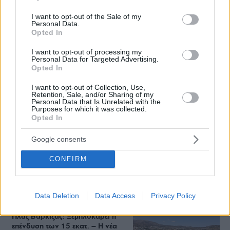
use your data for below specified purposes in below Google
consent section.
I want to opt-out of the Sale of my
Personal Data.
Opted In
Staks: Πώς μια cool καντίνα προσγειώθηκε (και
I want to opt-out of processing my
Personal Data for Targeted Advertising.
ρίζωσε) σε ένα αθέατο οικόπεδο στην Ανάβυσσο
Opted In
I want to opt-out of Collection, Use,
Από brunch μέχρι δείπνο δίπλα
Retention, Sale, and/or Sharing of my
στο κύμα: Γιατί στο Bolivar πας
Personal Data that Is Unrelated with the
(και) για το φαγητό του
Purposes for which it was collected.
Opted In
Google consents
Περιπέτεια, χαλάρωση ή δροσιά;
CONFIRM
Βρήκαμε το ρόφημα που θα
πίνεις όλο το καλοκαίρι στα
Starbucks
Data Deletion
Data Access
Privacy Policy
Πλαζ Βάρκιζας: Ξεμπλοκάρει η
επένδυση των 15 εκατ. – Η νέα