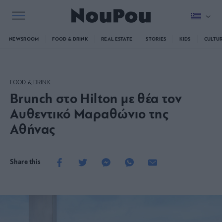
NEWSROOM
FOOD & DRINK
REAL ESTATE
STORIES
KIDS
CULTU
FOOD & DRINK
Brunch στο Hilton με θέα τον
Αυθεντικό Μαραθώνιο της
Αθήνας
Share this