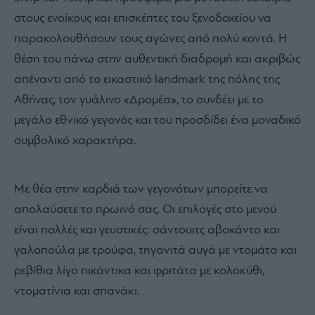
στους ενοίκους και επισκέπτες του ξενοδοχείου να
παρακολουθήσουν τους αγώνες από πολύ κοντά. Η
θέση του πάνω στην αυθεντική διαδρομή και ακριβώς
απέναντι από το εικαστικό landmark της πόλης της
Αθήνας, τον γυάλινο «Δρομέα», το συνδέει με το
μεγάλο εθνικό γεγονός και του προσδίδει ένα μοναδικό
συμβολικό χαρακτήρα.
Με θέα στην καρδιά των γεγονότων μπορείτε να
απολαύσετε το πρωινό σας. Οι επιλογές στο μενού
είναι πολλές και γευστικές: σάντουιτς αβοκάντο και
γαλοπούλα με τρούφα, τηγανιτά αυγά με ντομάτα και
ρεβίθια λίγο πικάντικα και φριτάτα με κολοκύθι,
ντοματίνια και σπανάκι.