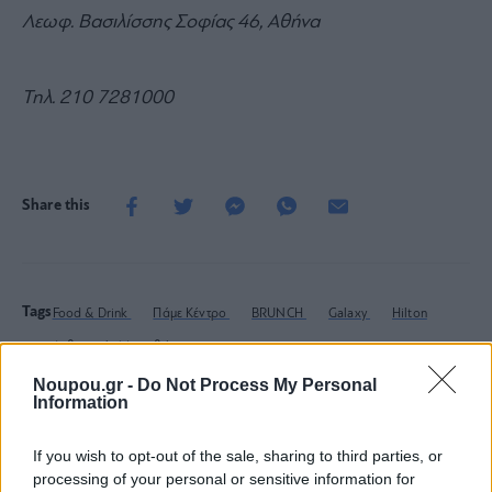
Λεωφ. Βασιλίσσης Σοφίας 46, Αθήνα
Τηλ. 210 7281000
Share this
Tags
Food & Drink
Πάμε Κέντρο
BRUNCH
Galaxy
Hilton
Αυθεντικός Μαραθώνιος
Noupou.gr -
Do Not Process My Personal
Information
Ξέρεις να διαβάζεις την ετικέτα
If you wish to opt-out of the sale, sharing to third parties, or
processing of your personal or sensitive information for
ενός κρασιού;