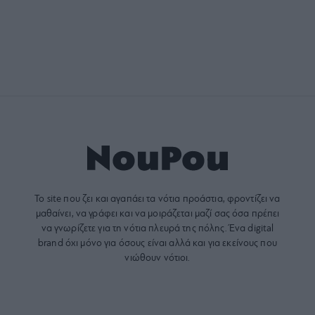
Το site που ζει και αγαπάει τα
νότια προάστια
, φροντίζει να
μαθαίνει, να γράφει και να μοιράζεται μαζί σας όσα πρέπει
να γνωρίζετε για τη νότια πλευρά της πόλης. Ένα digital
brand όχι μόνο για όσους είναι αλλά και για εκείνους που
νιώθουν νότιοι.