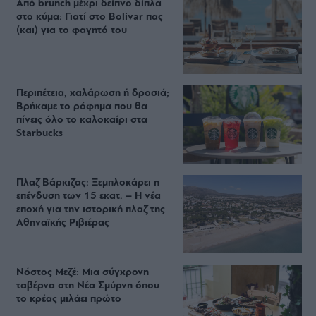
Από brunch μέχρι δείπνο δίπλα
στο κύμα: Γιατί στο Bolivar πας
(και) για το φαγητό του
Περιπέτεια, χαλάρωση ή δροσιά;
Βρήκαμε το ρόφημα που θα
πίνεις όλο το καλοκαίρι στα
Starbucks
Πλαζ Βάρκιζας: Ξεμπλοκάρει η
επένδυση των 15 εκατ. – Η νέα
εποχή για την ιστορική πλαζ της
Αθηναϊκής Ριβιέρας
Νόστος Μεζέ: Μια σύγχρονη
ταβέρνα στη Νέα Σμύρνη όπου
το κρέας μιλάει πρώτο