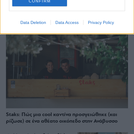
CONFIRM
ΔΙΑΒΑΣΤΕ ΑΚΟΜΑ
Data Deletion
Data Access
Privacy Policy
Staks: Πώς μια cool καντίνα προσγειώθηκε (και
ρίζωσε) σε ένα αθέατο οικόπεδο στην Ανάβυσσο