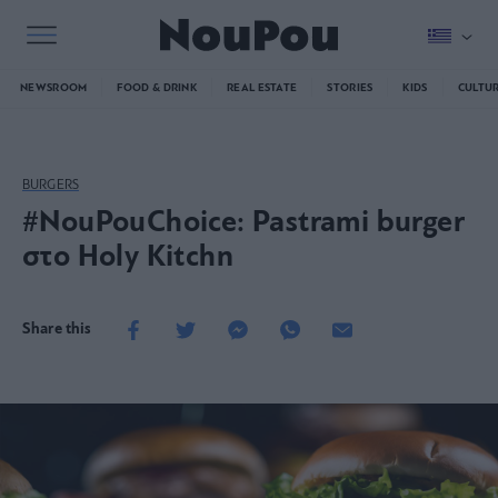
NEWSROOM
FOOD & DRINK
REAL ESTATE
STORIES
KIDS
CULTU
BURGERS
#NouPouChoice: Pastrami burger
στο Holy Kitchn
Share this