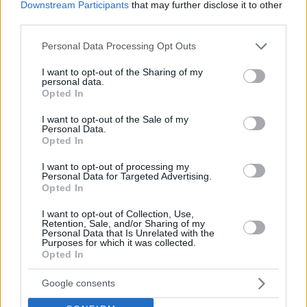
Downstream Participants
that may further disclose it to other
Ποιος είναι ο καλύτερος
third parties.
τρόπος να κρυώσεις το κρασί
Please note that this website/app uses one or more Google
Personal Data Processing Opt Outs
services and may gather and store information including but
σου;
not limited to your visit or usage behaviour. You may click to
I want to opt-out of the Sharing of my
personal data.
grant or deny consent to Google and its third-party tags to
Opted In
use your data for below specified purposes in below Google
consent section.
I want to opt-out of the Sale of my
Personal Data.
Opted In
I want to opt-out of processing my
Personal Data for Targeted Advertising.
Opted In
I want to opt-out of Collection, Use,
Retention, Sale, and/or Sharing of my
Personal Data that Is Unrelated with the
Purposes for which it was collected.
Opted In
Google consents