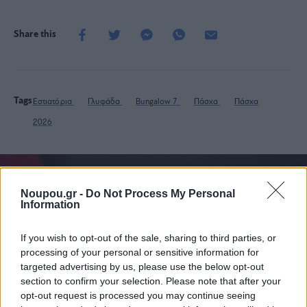
Share this
Tags
Εστιατόρια
Γλυφάδα
Bungalow 7
Πάσχα
Πάσχα
2026
Ποιος είναι ο καλύτερος
Noupou.gr -
Do Not Process My Personal
Information
τρόπος να κρυώσεις το κρασί
σου;
If you wish to opt-out of the sale, sharing to third parties, or
processing of your personal or sensitive information for
targeted advertising by us, please use the below opt-out
section to confirm your selection. Please note that after your
opt-out request is processed you may continue seeing