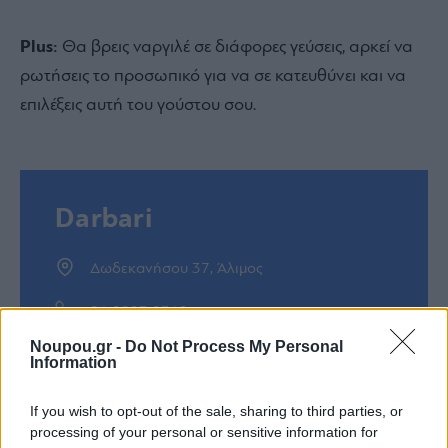
Plus:
Θα βρεις ναργιλέ σε διάφορες γεύσεις, αρκεί να
ρωτήσεις το προσωπικό για να σε κατευθύνει και να
επιλέξεις αυτή του γούστου σου.
Darbari
Δωδεκανήσου 37, Άλιμος
21 0993 8318
Noupou.gr -
Do Not Process My Personal
Facebook
Information
Instagram
If you wish to opt-out of the sale, sharing to third parties, or
processing of your personal or sensitive information for