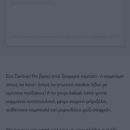
Η δημοσίευση κοινοποιήθηκε από το χρήστη 𝐃𝐚𝐫𝐛𝐚𝐫𝐢 (@darbari_athens)
Στο Darbari θα βρεις από ζουμερά κεμπάπ -ή καμπάμπ
όπως τα λένε- όπως το γνωστό σασλίκ (εδώ με
αρνίσια παϊδάκια) ή το jooje kebab (από ψητά
κομμάτια κοτόπουλου), μέχρι χοιρινή μπριζόλα,
αυθεντικό ταμπουλέ και μυρωδάτο ρύζι σαφράν.