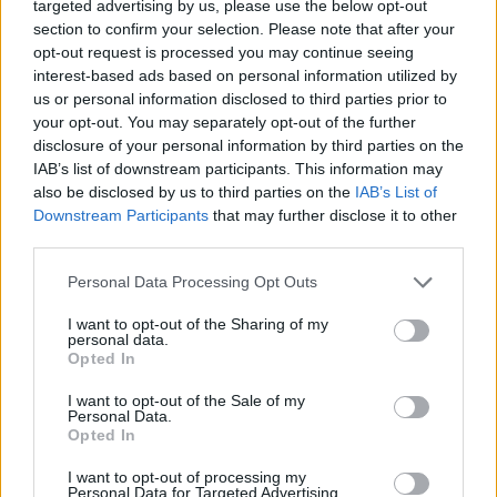
targeted advertising by us, please use the below opt-out
section to confirm your selection. Please note that after your
opt-out request is processed you may continue seeing
interest-based ads based on personal information utilized by
us or personal information disclosed to third parties prior to
your opt-out. You may separately opt-out of the further
Share this
disclosure of your personal information by third parties on the
IAB’s list of downstream participants. This information may
also be disclosed by us to third parties on the
IAB’s List of
Downstream Participants
that may further disclose it to other
third parties.
Tags
Διεθνής Κουζίνα
Άλιμος
ανατολίτικη κουζίνα
Νέα Άφιξη
Please note that this website/app uses one or more Google
Personal Data Processing Opt Outs
services and may gather and store information including but
not limited to your visit or usage behaviour. You may click to
I want to opt-out of the Sharing of my
Ποιος είναι ο καλύτερος
personal data.
grant or deny consent to Google and its third-party tags to
Opted In
use your data for below specified purposes in below Google
τρόπος να κρυώσεις το κρασί
consent section.
I want to opt-out of the Sale of my
Personal Data.
σου;
Opted In
I want to opt-out of processing my
Personal Data for Targeted Advertising.