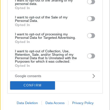
not limited to your visit or usage behaviour. You may click to
I want to opt-out of the Sharing of my
personal data.
grant or deny consent to Google and its third-party tags to
Opted In
use your data for below specified purposes in below Google
consent section.
I want to opt-out of the Sale of my
Share this
Personal Data.
Opted In
I want to opt-out of processing my
Personal Data for Targeted Advertising.
Opted In
Tags
Διεθνής Κουζίνα
Friday's
TGI Fridays
I want to opt-out of Collection, Use,
Retention, Sale, and/or Sharing of my
Personal Data that Is Unrelated with the
Purposes for which it was collected.
Ποιος είναι ο καλύτερος
Opted In
τρόπος να κρυώσεις το κρασί
Google consents
σου;
CONFIRM
Data Deletion
Data Access
Privacy Policy