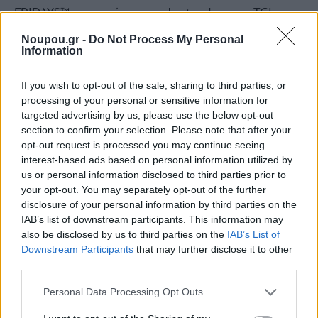
FRIDAYS™ με τους έμπειρους bartenders των TGI
FRIDAYS™ να δημιουργούν καλοφτιαγμένα cocktail με
Noupou.gr -
Do Not Process My Personal
Information
premium αποστάγματα. Στο μενού θα βρείτε αρκετές
επιλογές που χαρίζουν twists σε κλασικές επιλογές
If you wish to opt-out of the sale, sharing to third parties, or
όπως το Mai Tai Royal φτιαγμένο με παλαιωμένα
processing of your personal or sensitive information for
targeted advertising by us, please use the below opt-out
ρούμια Havana Club Añejo 7 Años & Havana Club
section to confirm your selection. Please note that after your
Añejo Especial, Passion Mojito με Havana Club Añejo 3
opt-out request is processed you may continue seeing
Años, το Perfect Bramble με Malfy Gin και το Paloma
interest-based ads based on personal information utilized by
us or personal information disclosed to third parties prior to
nights με Patron Silver που φέρει ένα όνομα υπόσχεση
your opt-out. You may separately opt-out of the further
για τις υπέροχες βραδιές που έρχονται. Και επειδή οι
disclosure of your personal information by third parties on the
signature margaritas είναι must στα TGI FRIDAYS™, η
IAB’s list of downstream participants. This information may
also be disclosed by us to third parties on the
IAB’s List of
ολοκαίνουργια Peach Basil Margarita με τη φρεσκάδα
Downstream Participants
that may further disclose it to other
από το ροδάκινο και τον βασιλικό και τεκίλα El
third parties.
Jimador Bianco θα γίνει το απόλυτο cocktail της
Please note that this website/app uses one or more Google
Personal Data Processing Opt Outs
άνοιξης!
services and may gather and store information including but