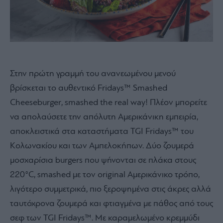
Στην πρώτη γραμμή του ανανεωμένου μενού
βρίσκεται το αυθεντικό Fridays™ Smashed
Cheeseburger, smashed the real way! Πλέον μπορείτε
να απολαύσετε την απόλυτη Αμερικάνικη εμπειρία,
αποκλειστικά στα καταστήματα TGI Fridays™ του
Κολωνακίου και των Αμπελοκήπων. Δύο ζουμερά
μοσχαρίσια burgers που ψήνονται σε πλάκα στους
220°C, smashed με τον original Αμερικάνικο τρόπο,
λιγότερο συμμετρικά, πιο ξεροψημένα στις άκρες αλλά
ταυτόχρονα ζουμερά και φτιαγμένα με πάθος από τους
σεφ των TGI Fridays™. Με καραμελωμένο κρεμμύδι