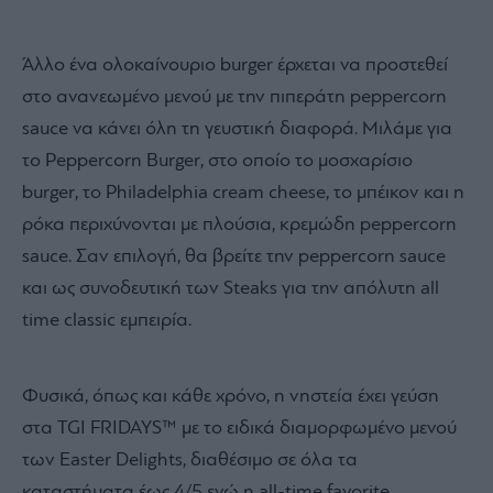
Άλλο ένα ολοκαίνουριο burger έρχεται να προστεθεί
στο ανανεωμένο μενού με την πιπεράτη peppercorn
sauce να κάνει όλη τη γευστική διαφορά. Μιλάμε για
το Peppercorn Burger, στο οποίο το μοσχαρίσιο
burger, το Philadelphia cream cheese, το μπέικον και η
ρόκα περιχύνονται με πλούσια, κρεμώδη peppercorn
sauce. Σαν επιλογή, θα βρείτε την peppercorn sauce
και ως συνοδευτική των Steaks για την απόλυτη all
time classic εμπειρία.
Φυσικά, όπως και κάθε χρόνο, η νηστεία έχει γεύση
στα TGI FRIDAYS™ με το ειδικά διαμορφωμένο μενού
των Easter Delights, διαθέσιμο σε όλα τα
καταστήματα έως 4/5 ενώ η all-time favorite