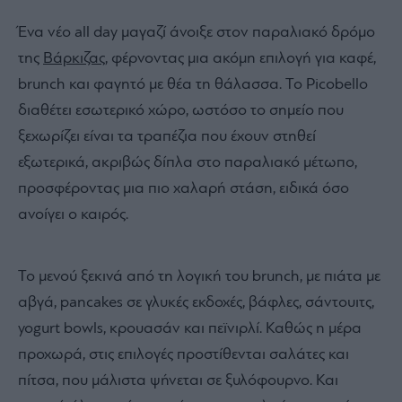
Ένα νέο all day μαγαζί άνοιξε στον παραλιακό δρόμο
της
Βάρκιζας
, φέρνοντας μια ακόμη επιλογή για καφέ,
brunch και φαγητό με θέα τη θάλασσα. Το Picobello
διαθέτει εσωτερικό χώρο, ωστόσο το σημείο που
ξεχωρίζει είναι τα τραπέζια που έχουν στηθεί
εξωτερικά, ακριβώς δίπλα στο παραλιακό μέτωπο,
προσφέροντας μια πιο χαλαρή στάση, ειδικά όσο
ανοίγει ο καιρός.
Το μενού ξεκινά από τη λογική του brunch, με πιάτα με
αβγά, pancakes σε γλυκές εκδοχές, βάφλες, σάντουιτς,
yogurt bowls, κρουασάν και πεϊνιρλί. Καθώς η μέρα
προχωρά, στις επιλογές προστίθενται σαλάτες και
πίτσα, που μάλιστα ψήνεται σε ξυλόφουρνο. Και