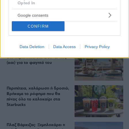
Opted In
Google consents
CONFIRM
Staks: Πώς μια cool καντίνα προσγειώθηκε (και
ρίζωσε) σε ένα αθέατο οικόπεδο στην Ανάβυσσο
Data Deletion
Data Access
Privacy Policy
Από brunch μέχρι δείπνο δίπλα
στο κύμα: Γιατί στο Bolivar πας
(και) για το φαγητό του
Περιπέτεια, χαλάρωση ή δροσιά;
Βρήκαμε το ρόφημα που θα
πίνεις όλο το καλοκαίρι στα
Starbucks
Πλαζ Βάρκιζας: Ξεμπλοκάρει η