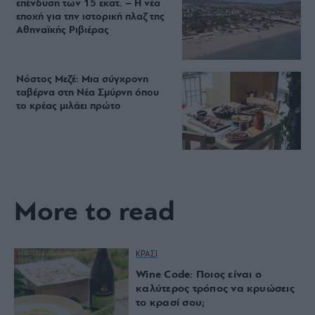
επένδυση των 15 εκατ. – Η νέα
εποχή για την ιστορική πλαζ της
Αθηναϊκής Ριβιέρας
Νόστος Μεζέ: Μια σύγχρονη
ταβέρνα στη Νέα Σμύρνη όπου
το κρέας μιλάει πρώτο
More to read
ΚΡΑΣΙ
Wine Code: Ποιος είναι ο
καλύτερος τρόπος να κρυώσεις
το κρασί σου;