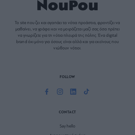
Το site που ζει και αγαπάει τα
νότια προάστια
, φροντίζει να
μαθαίνει, να γράφει και να μοιράζεται μαζί σας όσα πρέπει
να γνωρίζετε για τη νότια πλευρά της πόλης. Ένα digital
brand όχι μόνο για όσους είναι αλλά και για εκείνους που
νιώθουν νότιοι.
FOLLOW
CONTACT
Say hello