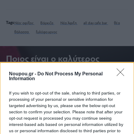
Tags
Νέες αφίξεις
Βάρκιζα
Νέα Άφιξη
all day cafe bar
θέα
θάλασσα
ξυλόφουρνος
Ποιος είναι ο καλύτερος
τρόπος να κρυώσεις το κρασί
Noupou.gr -
Do Not Process My Personal
Information
σου;
If you wish to opt-out of the sale, sharing to third parties, or
processing of your personal or sensitive information for
targeted advertising by us, please use the below opt-out
section to confirm your selection. Please note that after your
opt-out request is processed you may continue seeing
interest-based ads based on personal information utilized by
us or personal information disclosed to third parties prior to