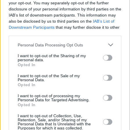
your opt-out. You may separately opt-out of the further
disclosure of your personal information by third parties on the
IAB’s list of downstream participants. This information may
also be disclosed by us to third parties on the
IAB’s List of
Downstream Participants
that may further disclose it to other
third parties.
Please note that this website/app uses one or more Google
Personal Data Processing Opt Outs
services and may gather and store information including but
not limited to your visit or usage behaviour. You may click to
I want to opt-out of the Sharing of my
personal data.
grant or deny consent to Google and its third-party tags to
ΔΙΑΒΑΣΤΕ ΑΚΟΜΑ
Opted In
use your data for below specified purposes in below Google
consent section.
I want to opt-out of the Sale of my
Personal Data.
Opted In
I want to opt-out of processing my
Personal Data for Targeted Advertising.
Opted In
I want to opt-out of Collection, Use,
Retention, Sale, and/or Sharing of my
Personal Data that Is Unrelated with the
Purposes for which it was collected.