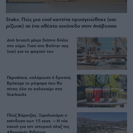
Staks: Πώς μια cool καντίνα προσγειώθηκε (και
ρίζωσε) σε ένα αθέατο οικόπεδο στην Ανάβυσσο
Από brunch μέχρι δείπνο δίπλα
στο κύμα: Γιατί στο Bolivar πας
(και) για το φαγητό του
Περιπέτεια, χαλάρωση ή δροσιά;
Βρήκαμε το ρόφημα που θα
πίνεις όλο το καλοκαίρι στα
Starbucks
Πλαζ Βάρκιζας: Ξεμπλοκάρει η
επένδυση των 15 εκατ. – Η νέα
εποχή για την ιστορική πλαζ της
Αθηναϊκής Ριβιέρας