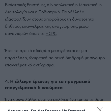
Βιοϊατρικές Επιστήμες, η Νοσηλευτική,η Μαιευτική, η
Διαιτολογία και η Ποδιατρική. Παράλληλα,
εξασφαλίζουν στους αποφοίτους τη δυνατότητα
διεθνούς επαγγελματικής αναγνώρισης, μέσω
οργανισμών όπως το
HCPC
.
Έτσι, το αρχικό αδιέξοδο μετατρέπεται σε μια
παράλληλη, εξαιρετικά ποιοτική διαδρομή με σίγουρο
επαγγελματικό αντίκρισμα.
4. Η έλλειψη έρευνας για τα πραγματικά
επαγγελματικά δικαιώματα
Ένα συχνό λάθος είναι να επιλέγεις ένα τμήμα με βάση
τον ελκυστικό ή μοντέρνο τίτλο του, χωρίς να ελέγχεις