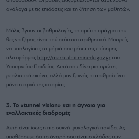
σπουδάσουν. Οι βάσεις αυξομειώνονται κάθε χρόνο
ανάλογα με τις επιδόσεις και τη ζήτηση των μαθητών.
Μόλις βγουν οι βαθμολογίες, το πρώτο πράγμα που
θες να ξέρεις είναι πού στέκεσαι αριθμητικά. Μπορείς
να υπολογίσεις τα μόριά σου μέσω της επίσημης
πλατφόρμας
http://markcalc.it.minedu.gov.gr
του
Υπουργείου Παιδείας. Αυτό σου δίνει μια πρώτη,
ρεαλιστική εικόνα, αλλά μην ξεχνάς οι αριθμοί είναι
μόνο η αρχή της ιστορίας.
3. Το «tunnel vision» και η άγνοια για
εναλλακτικές διαδρομές
Αυτή είναι ίσως η πιο συχνή ψυχολογική παγίδα. Ας
υποθέσουμε ότι το όνειρό σου είναι ο κλάδος των