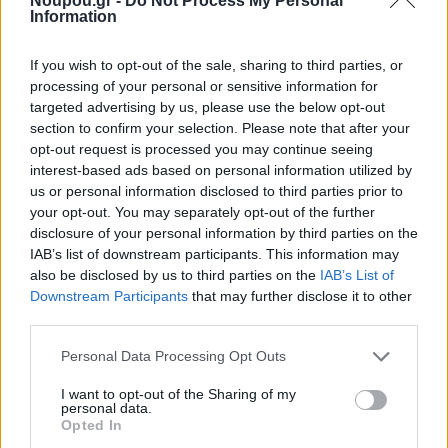
Noupou.gr -
Do Not Process My Personal
τι δικαιώματα σού δίνει στην αγορά εργασίας μετά την
Information
αποφοίτηση. Υπάρχουν σχολές που ακούγονται
If you wish to opt-out of the sale, sharing to third parties, or
σύγχρονες, αλλά οι απόφοιτοί τους δεν έχουν
processing of your personal or sensitive information for
ξεκάθαρη πρόσβαση σε θέσεις εργασίας.
targeted advertising by us, please use the below opt-out
section to confirm your selection. Please note that after your
opt-out request is processed you may continue seeing
Κάνε μια αναλυτική έρευνα για το αν το πτυχίο σου
interest-based ads based on personal information utilized by
us or personal information disclosed to third parties prior to
προσφέρει άδεια ασκήσεως επαγγέλματος και ποιες
your opt-out. You may separately opt-out of the further
είναι οι πραγματικές προοπτικές απορρόφησης.
disclosure of your personal information by third parties on the
IAB’s list of downstream participants. This information may
also be disclosed by us to third parties on the
IAB’s List of
5. Η βιασύνη και τα τεχνικά λάθη της
Downstream Participants
that may further disclose it to other
τελευταίας στιγμής
third parties.
Please note that this website/app uses one or more Google
Personal Data Processing Opt Outs
Η οριστικοποίηση και η τελική υποβολή του
services and may gather and store information including but
μηχανογραφικού δεν πρέπει σε καμία περίπτωση να
not limited to your visit or usage behaviour. You may click to
I want to opt-out of the Sharing of my
personal data.
grant or deny consent to Google and its third-party tags to
αφήνονται για την τελευταία ημέρα της προθεσμίας.
Opted In
use your data for below specified purposes in below Google