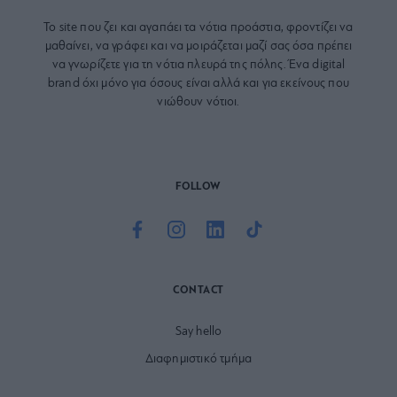
Το site που ζει και αγαπάει τα
νότια προάστια
, φροντίζει να
μαθαίνει, να γράφει και να μοιράζεται μαζί σας όσα πρέπει
να γνωρίζετε για τη νότια πλευρά της πόλης. Ένα digital
brand όχι μόνο για όσους είναι αλλά και για εκείνους που
νιώθουν νότιοι.
FOLLOW
CONTACT
Say hello
Διαφημιστικό τμήμα