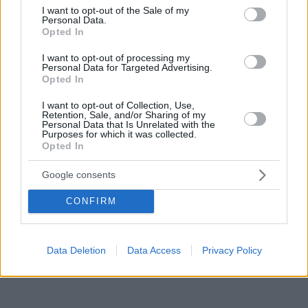
Τα ηλεκτρονικά συστήματα μπορεί να
consent section.
I want to opt-out of the Sale of my
Personal Data.
υπερφορτωθούν λόγω αυξημένης κίνησης και το
Opted In
άγχος της στιγμής μπορεί να οδηγήσει σε μοιραία
I want to opt-out of processing my
λάθη στους κωδικούς ή στη λανθασμένη σειρά
Personal Data for Targeted Advertising.
Opted In
αποθήκευσης των επιλογών.
I want to opt-out of Collection, Use,
Retention, Sale, and/or Sharing of my
Personal Data that Is Unrelated with the
Δώσε στον εαυτό σου τον χρόνο να ελέγξει τη λίστα
Purposes for which it was collected.
Opted In
δύο και τρεις φορές με καθαρό μυαλό.
Google consents
Αποφεύγοντας αυτές τις 5 βασικές παγίδες και
CONFIRM
εξετάζοντας σφαιρικά όλες τις διαθέσιμες επιλογές,
μπορείς να είσαι σίγουρος ότι η απόφασή σου θα είναι
Data Deletion
Data Access
Privacy Policy
η πιο σωστή αφετηρία για μια επιτυχημένη καριέρα.