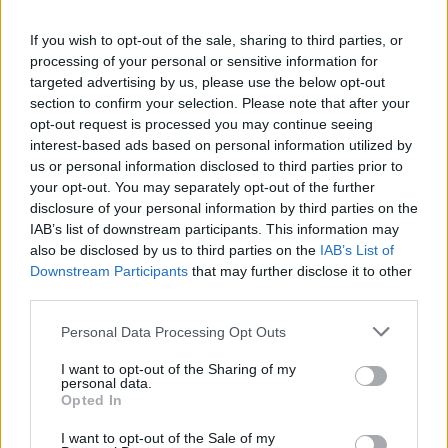
Staks: Πώς μια cool καντίνα προσγειώθηκε (και
ρίζωσε) σε ένα αθέατο οικόπεδο στην Ανάβυσσο
If you wish to opt-out of the sale, sharing to third parties, or
processing of your personal or sensitive information for
targeted advertising by us, please use the below opt-out
Από brunch μέχρι δείπνο δίπλα
section to confirm your selection. Please note that after your
στο κύμα: Γιατί στο Bolivar πας
(και) για το φαγητό του
opt-out request is processed you may continue seeing
interest-based ads based on personal information utilized by
us or personal information disclosed to third parties prior to
your opt-out. You may separately opt-out of the further
disclosure of your personal information by third parties on the
Περιπέτεια, χαλάρωση ή δροσιά;
IAB’s list of downstream participants. This information may
Βρήκαμε το ρόφημα που θα
also be disclosed by us to third parties on the
IAB’s List of
πίνεις όλο το καλοκαίρι στα
Starbucks
Downstream Participants
that may further disclose it to other
third parties.
Please note that this website/app uses one or more Google
Personal Data Processing Opt Outs
Πλαζ Βάρκιζας: Ξεμπλοκάρει η
services and may gather and store information including but
επένδυση των 15 εκατ. – Η νέα
not limited to your visit or usage behaviour. You may click to
I want to opt-out of the Sharing of my
εποχή για την ιστορική πλαζ της
personal data.
grant or deny consent to Google and its third-party tags to
Αθηναϊκής Ριβιέρας
Opted In
use your data for below specified purposes in below Google
consent section.
I want to opt-out of the Sale of my