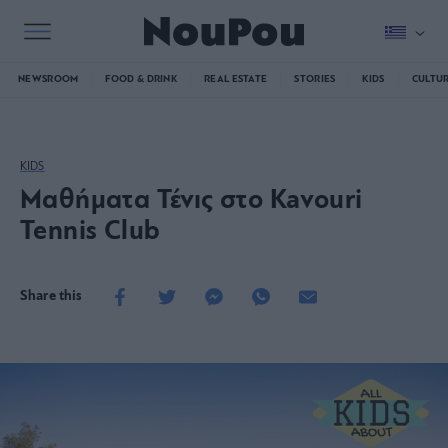
NEWSROOM
FOOD & DRINK
REAL ESTATE
STORIES
KIDS
CULTU
KIDS
Μαθήματα Τένις στo Kavouri
Tennis Club
Share this