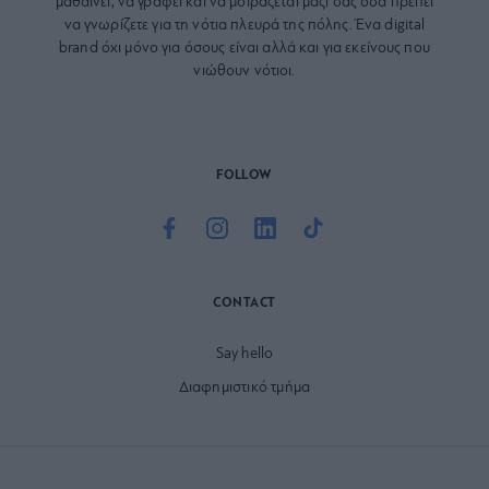
μαθαίνει, να γράφει και να μοιράζεται μαζί σας όσα πρέπει
να γνωρίζετε για τη νότια πλευρά της πόλης. Ένα digital
brand όχι μόνο για όσους είναι αλλά και για εκείνους που
νιώθουν νότιοι.
FOLLOW
CONTACT
Say hello
Διαφημιστικό τμήμα