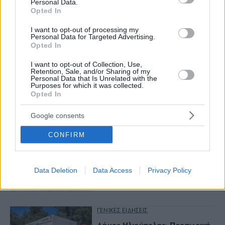
Personal Data.
Νόστος Μεζέ: Μια σύγχρονη
Opted In
ταβέρνα στη Νέα Σμύρνη όπου
το κρέας μιλάει πρώτο
I want to opt-out of processing my
Personal Data for Targeted Advertising.
Opted In
I want to opt-out of Collection, Use,
Retention, Sale, and/or Sharing of my
Personal Data that Is Unrelated with the
Purposes for which it was collected.
Opted In
More to read
Google consents
CONFIRM
ΚΡΑΣΙ
Wine Code: Ποιος είναι ο
καλύτερος τρόπος να κρυώσεις
το κρασί σου;
Data Deletion
Data Access
Privacy Policy
ΓΕΝΙΚΕΣ ΕΙΔΗΣΕΙΣ