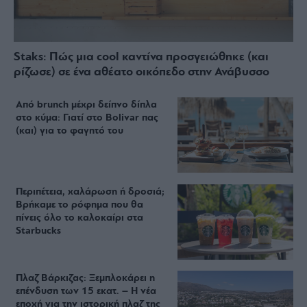
Staks: Πώς μια cool καντίνα προσγειώθηκε (και
ρίζωσε) σε ένα αθέατο οικόπεδο στην Ανάβυσσο
Από brunch μέχρι δείπνο δίπλα
στο κύμα: Γιατί στο Bolivar πας
(και) για το φαγητό του
Περιπέτεια, χαλάρωση ή δροσιά;
Βρήκαμε το ρόφημα που θα
πίνεις όλο το καλοκαίρι στα
Starbucks
Πλαζ Βάρκιζας: Ξεμπλοκάρει η
επένδυση των 15 εκατ. – Η νέα
εποχή για την ιστορική πλαζ της