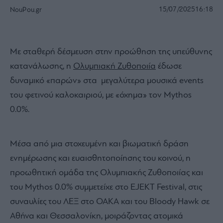
15/07/2025
16:18
NouPou.gr
Με σταθερή δέσμευση στην προώθηση της υπεύθυνης
κατανάλωσης, η
Ολυμπιακή Ζυθοποιία
έδωσε
δυναμικό «παρών» στα μεγαλύτερα μουσικά events
του φετινού καλοκαιριού, με «όχημα» τον Mythos
0.0%.
Μέσα από μια στοχευμένη και βιωματική δράση
ενημέρωσης και ευαισθητοποίησης του κοινού, η
προωθητική ομάδα της Ολυμπιακής Ζυθοποιίας και
του Mythos 0.0% συμμετείχε στο EJEKT Festival, στις
συναυλίες του ΛΕΞ στο ΟΑΚΑ και του Bloody Hawk σε
Αθήνα και Θεσσαλονίκη, μοιράζοντας ατομικά