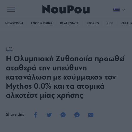
NEWSROOM
FOOD & DRINK
REAL ESTATE
STORIES
KIDS
CULTU
LIFE
Η Ολυμπιακή Ζυθοποιία προωθεί
σταθερά την υπεύθυνη
κατανάλωση με «σύμμαχο» τον
Mythos 0.0% και τα ατομικά
αλκοτέστ μίας χρήσης
Share this