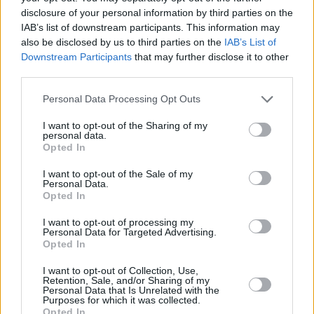
Soda, Τuborg Tonic Water και η σειρά των mixers
disclosure of your personal information by third parties on the
Tuborg Lemon / Pineapple-Lime & Spearmint / Pink
IAB’s list of downstream participants. This information may
also be disclosed by us to third parties on the
IAB’s List of
Grapefruit-Blood Orange/ Mango & Passionfruit.
Downstream Participants
that may further disclose it to other
third parties.
H Ολυμπιακή Ζυθοποιία αξιοποιεί ένα εκτενές δίκτυο
Please note that this website/app uses one or more Google
Personal Data Processing Opt Outs
services and may gather and store information including but
συνεργατών, προμηθευτών και σημείων πώλησης,
not limited to your visit or usage behaviour. You may click to
I want to opt-out of the Sharing of my
τόσο εντός όσο και εκτός συνόρων, με παρουσία σε
personal data.
grant or deny consent to Google and its third-party tags to
Opted In
σχεδόν 40 χώρες και στις 5 ηπείρους, εξυπηρετώντας
use your data for below specified purposes in below Google
consent section.
καθημερινά χιλιάδες καταναλωτές. Παράλληλα, η
I want to opt-out of the Sale of my
Personal Data.
Ολυμπιακή Ζυθοποιία εισάγει και διανέμει στη χώρα
Opted In
μας διεθνώς αναγνωρισμένες μάρκες, όπως: τις
I want to opt-out of processing my
Personal Data for Targeted Advertising.
ιρλανδικές μπύρες Guinness και Kilkenny, τη βέλγικη
Opted In
Grimbergen, τη βαυαρικής προέλευσης weissbier
I want to opt-out of Collection, Use,
Schneider Weisse και τον μηλίτη Somersby.
Retention, Sale, and/or Sharing of my
Personal Data that Is Unrelated with the
Purposes for which it was collected.
Opted In