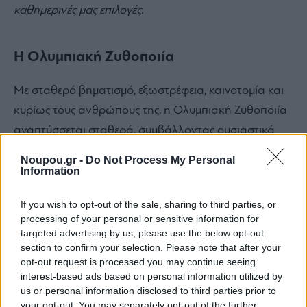
καθημερινές μας επιλογές.
Η Ολυμπιακή Ζυθοποιία
Με σταθερό βηματισμό, εξωστρέφεια, καινοτομία και
κυρίως τους ανθρώπους της, η Ολυμπιακή Ζυθοποιία
αναπτύσσεται σταθερά, συμβάλλοντας ουσιαστικά
στην εξέλιξη του κλάδου της ζυθοποιίας στη χώρα
Noupou.gr -
Do Not Process My Personal
μας. H Ολυμπιακή Ζυθοποιία διαθέτει 2 ιδιόκτητες
Information
μονάδες παραγωγής στη Σίνδο και τη Ριτσώνα,
If you wish to opt-out of the sale, sharing to third parties, or
δυναμικότητας 2,1 εκατ. εκατόλιτρων ετησίως, όπου
processing of your personal or sensitive information for
παράγονται 19 προϊόντα: ΦΙΞ Ελλάς, ΦΙΞ Μαύρη,
targeted advertising by us, please use the below opt-out
section to confirm your selection. Please note that after your
ΦΙΞ Άνευ, ΦΙΞ Άνευ Λεμόνι, ΦΙΞ Άνευ Σαγκουίνι,
opt-out request is processed you may continue seeing
Μythos, Mythos Radler, Mythos Ice, Mythos 0.0%,
interest-based ads based on personal information utilized by
Kaiser, Carlsberg, ΝΗΣΟΣ Pilsner, Henninger, Tuborg
us or personal information disclosed to third parties prior to
your opt-out. You may separately opt-out of the further