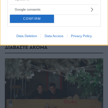
Google consents
Share this
CONFIRM
Tags
Life
μπύρα
ολυμπιακή ζυθοποιία
Συναυλίες
Data Deletion
Data Access
Privacy Policy
ΔΙΑΒΑΣΤΕ ΑΚΟΜΑ