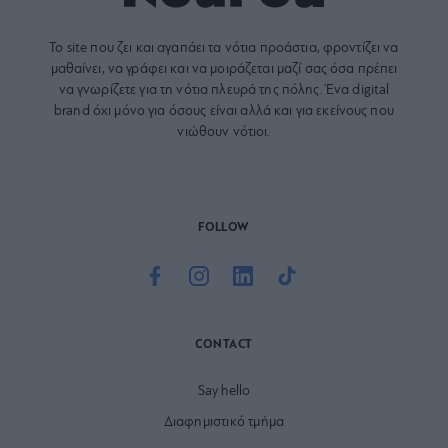
Το site που ζει και αγαπάει τα
νότια προάστια
, φροντίζει να
μαθαίνει, να γράφει και να μοιράζεται μαζί σας όσα πρέπει
να γνωρίζετε για τη νότια πλευρά της πόλης. Ένα digital
brand όχι μόνο για όσους είναι αλλά και για εκείνους που
νιώθουν νότιοι.
FOLLOW
CONTACT
Say hello
Διαφημιστικό τμήμα