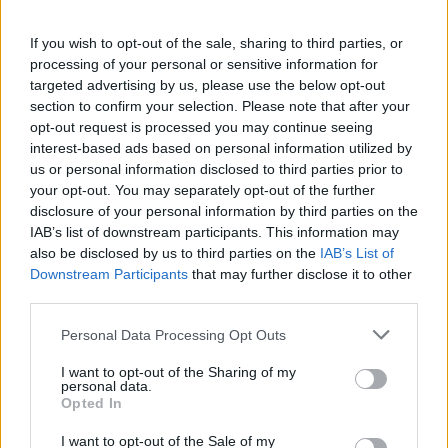
Staks: Πώς μια cool καντίνα προσγειώθηκε (και
ρίζωσε) σε ένα αθέατο οικόπεδο στην Ανάβυσσο
If you wish to opt-out of the sale, sharing to third parties, or
processing of your personal or sensitive information for
targeted advertising by us, please use the below opt-out
Από brunch μέχρι δείπνο δίπλα
section to confirm your selection. Please note that after your
στο κύμα: Γιατί στο Bolivar πας
opt-out request is processed you may continue seeing
(και) για το φαγητό του
interest-based ads based on personal information utilized by
us or personal information disclosed to third parties prior to
your opt-out. You may separately opt-out of the further
disclosure of your personal information by third parties on the
Περιπέτεια, χαλάρωση ή δροσιά;
IAB’s list of downstream participants. This information may
Βρήκαμε το ρόφημα που θα
also be disclosed by us to third parties on the
IAB’s List of
πίνεις όλο το καλοκαίρι στα
Downstream Participants
that may further disclose it to other
Starbucks
third parties.
Please note that this website/app uses one or more Google
Personal Data Processing Opt Outs
Πλαζ Βάρκιζας: Ξεμπλοκάρει η
services and may gather and store information including but
επένδυση των 15 εκατ. – Η νέα
not limited to your visit or usage behaviour. You may click to
I want to opt-out of the Sharing of my
εποχή για την ιστορική πλαζ της
personal data.
grant or deny consent to Google and its third-party tags to
Opted In
Αθηναϊκής Ριβιέρας
use your data for below specified purposes in below Google
consent section.
I want to opt-out of the Sale of my