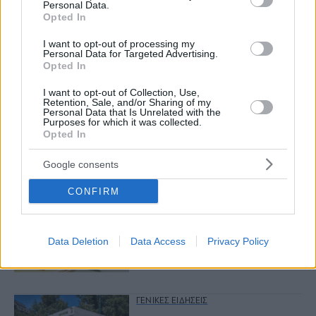
Personal Data.
Opted In
Νόστος Μεζέ: Μια σύγχρονη
ταβέρνα στη Νέα Σμύρνη όπου
I want to opt-out of processing my
το κρέας μιλάει πρώτο
Personal Data for Targeted Advertising.
Opted In
I want to opt-out of Collection, Use,
Retention, Sale, and/or Sharing of my
Personal Data that Is Unrelated with the
Purposes for which it was collected.
Opted In
More to read
Google consents
CONFIRM
ΚΡΑΣΙ
Wine Code: Ποιος είναι ο
καλύτερος τρόπος να κρυώσεις
Data Deletion
Data Access
Privacy Policy
το κρασί σου;
ΓΕΝΙΚΕΣ ΕΙΔΗΣΕΙΣ