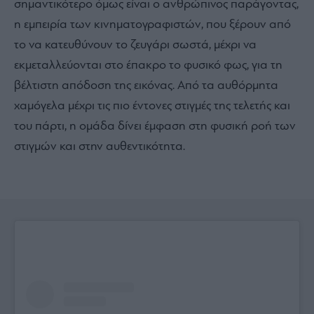
σημαντικότερο όμως είναι ο ανθρώπινος παράγοντας,
η εμπειρία των κινηματογραφιστών, που ξέρουν από
το να κατευθύνουν το ζευγάρι σωστά, μέχρι να
εκμεταλλεύονται στο έπακρο το φυσικό φως, για τη
βέλτιστη απόδοση της εικόνας. Από τα αυθόρμητα
χαμόγελα μέχρι τις πιο έντονες στιγμές της τελετής και
του πάρτι, η ομάδα δίνει έμφαση στη φυσική ροή των
στιγμών και στην αυθεντικότητα.