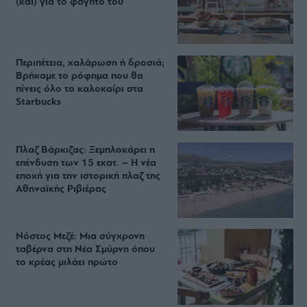
(και) για το φαγητό του
Περιπέτεια, χαλάρωση ή δροσιά;
Βρήκαμε το ρόφημα που θα
πίνεις όλο το καλοκαίρι στα
Starbucks
Πλαζ Βάρκιζας: Ξεμπλοκάρει η
επένδυση των 15 εκατ. – Η νέα
εποχή για την ιστορική πλαζ της
Αθηναϊκής Ριβιέρας
Νόστος Μεζέ: Μια σύγχρονη
ταβέρνα στη Νέα Σμύρνη όπου
το κρέας μιλάει πρώτο