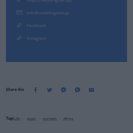
https://weddingstars.gr/
info@weddingstars.gr
Facebook
Instagram
Share this
Tags
Life
γάμος
πρόταση
Αθήνα