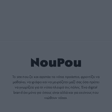
Το site που ζει και αγαπάει τα
νότια προάστια
, φροντίζει να
μαθαίνει, να γράφει και να μοιράζεται μαζί σας όσα πρέπει
να γνωρίζετε για τη νότια πλευρά της πόλης. Ένα digital
brand όχι μόνο για όσους είναι αλλά και για εκείνους που
νιώθουν νότιοι.