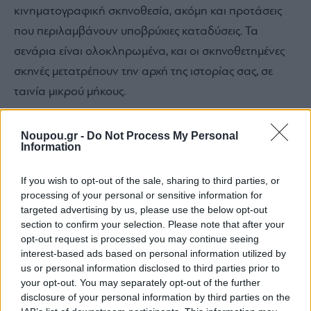
κινηματογραφική σκηνοθεσία, ακόμη και προτάσεις
που περιλαμβάνουν υποβρύχιες καταδύσεις. Τα
σενάρια είναι ολοκληρωμένα, και οι σκηνοθετημένες
σκηνές μετατρέπουν την αρχή της ιστορίας σας, σε
ταινία μικρού μήκους.
Noupou.gr -
Do Not Process My Personal
Η δημιουργική διαδικασία ξεκινά πολύ πριν την
Information
κάμερα. Οι δημιουργοί της Wedding Stars σχεδιάζουν
την ιδέα και οργανώνουν το storytelling, ενώ το
If you wish to opt-out of the sale, sharing to third parties, or
processing of your personal or sensitive information for
αποτέλεσμα είναι ένα μοναδικό βίντεο που
targeted advertising by us, please use the below opt-out
αποτυπώνει το στοιχείο της έκπληξης και της
section to confirm your selection. Please note that after your
opt-out request is processed you may continue seeing
συγκίνησης.
interest-based ads based on personal information utilized by
us or personal information disclosed to third parties prior to
your opt-out. You may separately opt-out of the further
disclosure of your personal information by third parties on the