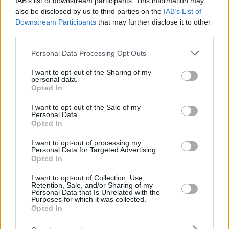
IAB’s list of downstream participants. This information may
also be disclosed by us to third parties on the
IAB’s List of
Downstream Participants
that may further disclose it to other
third parties.
Please note that this website/app uses one or more Google
Personal Data Processing Opt Outs
services and may gather and store information including but
not limited to your visit or usage behaviour. You may click to
I want to opt-out of the Sharing of my
personal data.
grant or deny consent to Google and its third-party tags to
Opted In
use your data for below specified purposes in below Google
consent section.
I want to opt-out of the Sale of my
Personal Data.
Opted In
photo credits: Δημήτριος
Destination weddings και όλα όσα μπορεί
I want to opt-out of processing my
Personal Data for Targeted Advertising.
να αναλάβει να οργανώσει για εσάς η
Opted In
Wedding Stars
I want to opt-out of Collection, Use,
Retention, Sale, and/or Sharing of my
Με υψηλή αισθητική, που αντλεί πάντα έμπνευση από
Personal Data that Is Unrelated with the
Purposes for which it was collected.
τον κινηματογράφο και δημιουργικότητα που ξεπερνά
Opted In
τα συνηθισμένα, η ομάδα αναλαμβάνει τη