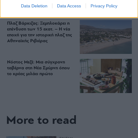
Starbucks
Data Deletion
Data Access
Privacy Policy
Πλαζ Βάρκιζας: Ξεμπλοκάρει η
επένδυση των 15 εκατ. – Η νέα
εποχή για την ιστορική πλαζ της
Αθηναϊκής Ριβιέρας
Νόστος Μεζέ: Μια σύγχρονη
ταβέρνα στη Νέα Σμύρνη όπου
το κρέας μιλάει πρώτο
More to read