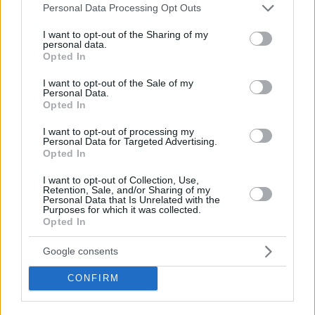
Please note that this website/app uses one or more Google
Personal Data Processing Opt Outs
services and may gather and store information including but
not limited to your visit or usage behaviour. You may click to
I want to opt-out of the Sharing of my
personal data.
grant or deny consent to Google and its third-party tags to
Opted In
use your data for below specified purposes in below Google
consent section.
I want to opt-out of the Sale of my
Personal Data.
Opted In
I want to opt-out of processing my
Staks: Πώς μια cool καντίνα προσγειώθηκε (και
Personal Data for Targeted Advertising.
Opted In
ρίζωσε) σε ένα αθέατο οικόπεδο στην Ανάβυσσο
I want to opt-out of Collection, Use,
Retention, Sale, and/or Sharing of my
Από brunch μέχρι δείπνο δίπλα
Personal Data that Is Unrelated with the
στο κύμα: Γιατί στο Bolivar πας
Purposes for which it was collected.
(και) για το φαγητό του
Opted In
Google consents
CONFIRM
Περιπέτεια, χαλάρωση ή δροσιά;
Βρήκαμε το ρόφημα που θα
πίνεις όλο το καλοκαίρι στα