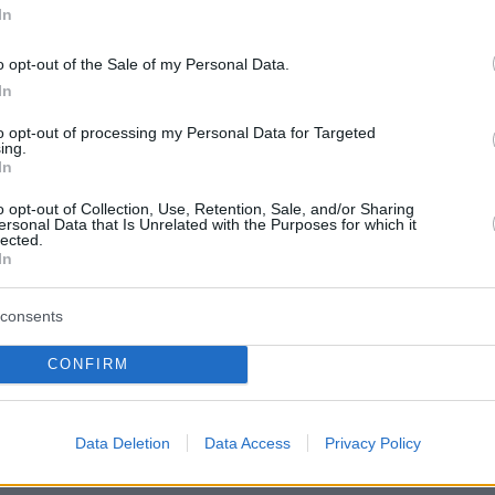
οντος και των ανθρώπινων ζωών και
In
τών Πολιτικής Προστασίας του
o opt-out of the Sale of my Personal Data.
ωθεί πάνω στα πρότυπα της Γενικής
In
ασίας, θα δραστηριοποιηθεί ιδίως:
to opt-out of processing my Personal Data for Targeted
ing.
σικών και τεχνολογικών
In
o opt-out of Collection, Use, Retention, Sale, and/or Sharing
ersonal Data that Is Unrelated with the Purposes for which it
lected.
ών για καταστάσεις εκτάκτων
In
consents
 δημοτών για θέματα περιβάλλοντος
CONFIRM
γέντες συνανθρώπους μας κατά τη
 κάθε φυσική
Data Deletion
Data Access
Privacy Policy