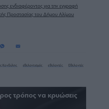
ωσης ενδιαφέροντος για την εγγραφή
κής Προστασίας του Δήμου Αλίμου
ς Κονδύλης
εθελοντισμός
εθελοντές
Εθελοντές
ερος τρόπος να κρυώσεις