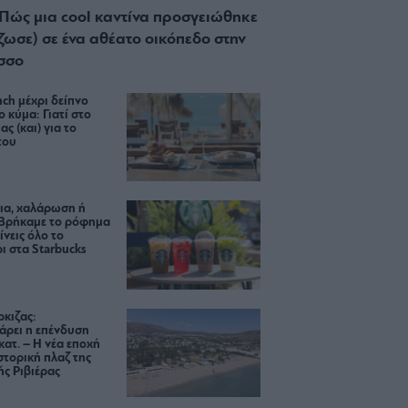
 Πώς μια cool καντίνα προσγειώθηκε
ίζωσε) σε ένα αθέατο οικόπεδο στην
σσο
ch μέχρι δείπνο
ο κύμα: Γιατί στο
ας (και) για το
του
ια, χαλάρωση ή
 Βρήκαμε το ρόφημα
ίνεις όλο το
ι στα Starbucks
κιζας:
άρει η επένδυση
κατ. – Η νέα εποχή
ιστορική πλαζ της
ς Ριβιέρας