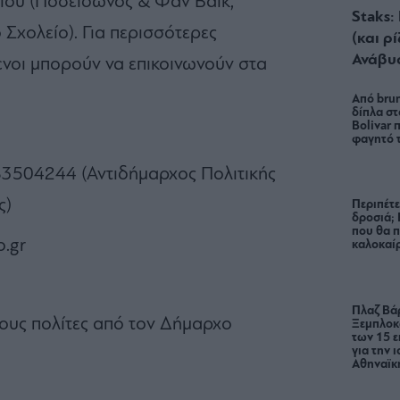
ίου (Ποσειδώνος & Φαν Βάικ,
Staks:
Σχολείο). Για περισσότερες
(και ρ
Ανάβυ
νοι μπορούν να επικοινωνούν στα
Από brun
δίπλα στ
Bolivar π
φαγητό 
83504244 (Αντιδήμαρχος Πολιτικής
ς)
Περιπέτε
δροσιά;
που θα π
o.gr
καλοκαίρ
Πλαζ Βάρ
τους πολίτες από τον Δήμαρχο
Ξεμπλοκ
των 15 ε
για την 
Αθηναϊκή