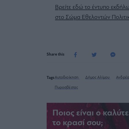
Βρείτε εδώ το έντυπο εκδήλ
στο Σώμα Εθελοντών Πολιτι
Share this
Αυτοδιοίκηση
Δήμος Αλίμου
Ανδρέα
Tags
Πυροσβέστες
Ποιος είναι ο καλύτ
το κρασί σου;