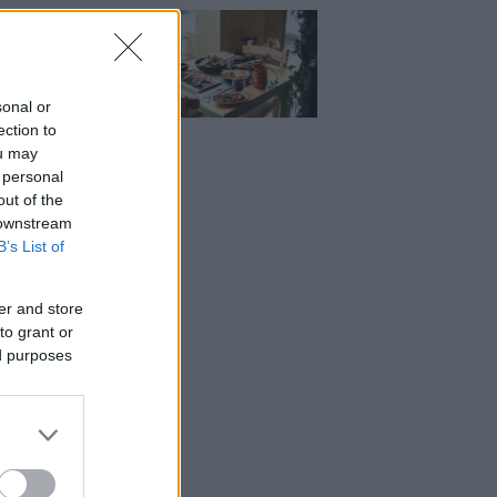
Μεζέ: Μια σύγχρονη
 στη Νέα Σμύρνη
κρέας μιλάει πρώτο
sonal or
ection to
ou may
 personal
out of the
 downstream
B’s List of
er and store
to grant or
ed purposes