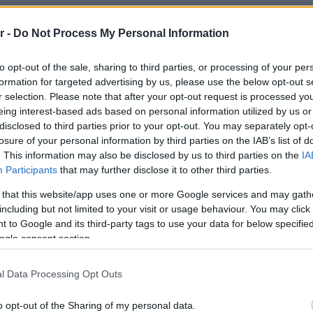
Νόστος 
ταβέρνα
 φαινόμενα από την κλιματική κρίση,
r -
Do Not Process My Personal Information
όπου το 
σεις από περιστατικά πολιτικής
to opt-out of the sale, sharing to third parties, or processing of your per
ί, πλημμύρες, κ.λπ.).
formation for targeted advertising by us, please use the below opt-out s
r selection. Please note that after your opt-out request is processed y
πίζονται καλύτερα, όταν οι πολίτες
eing interest-based ads based on personal information utilized by us or
μασμένοι, και ακόμα καλύτερα, όταν
disclosed to third parties prior to your opt-out. You may separately opt-
losure of your personal information by third parties on the IAB’s list of
τές μέσα στην κοινωνία. Σε μια
. This information may also be disclosed by us to third parties on the
IA
Participants
that may further disclose it to other third parties.
αγιά ή ο κίνδυνος πυρκαγιάς, η
 that this website/app uses one or more Google services and may gath
λωβισμός ανθρώπων κ.ο.κ., η δράση
including but not limited to your visit or usage behaviour. You may click 
οστασίας μπορεί να αποδειχθεί
 to Google and its third-party tags to use your data for below specifi
ogle consent section.
 ανθρώπινες ζωές και για το φυσικό
τή, ο Δήμος Αλίμου προχωρά στη
l Data Processing Opt Outs
ών Πολιτικής Προστασίας, με στόχο
o opt-out of the Sharing of my personal data.