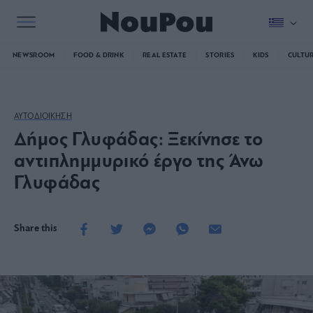
NEWSROOM
FOOD & DRINK
REAL ESTATE
STORIES
KIDS
CULTU
ΑΥΤΟΔΙΟΙΚΗΣΗ
Δήμος Γλυφάδας: Ξεκίνησε το
αντιπλημμυρικό έργο της Άνω
Γλυφάδας
Share this