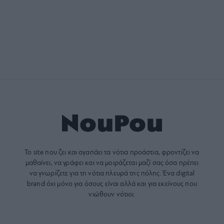
Το site που ζει και αγαπάει τα
νότια προάστια
, φροντίζει να
μαθαίνει, να γράφει και να μοιράζεται μαζί σας όσα πρέπει
να γνωρίζετε για τη νότια πλευρά της πόλης. Ένα digital
brand όχι μόνο για όσους είναι αλλά και για εκείνους που
νιώθουν νότιοι.