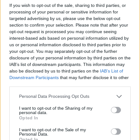
τρόπος να κρυώσεις το κρασί
If you wish to opt-out of the sale, sharing to third parties, or
processing of your personal or sensitive information for
σου;
targeted advertising by us, please use the below opt-out
section to confirm your selection. Please note that after your
opt-out request is processed you may continue seeing
interest-based ads based on personal information utilized by
us or personal information disclosed to third parties prior to
your opt-out. You may separately opt-out of the further
disclosure of your personal information by third parties on the
IAB’s list of downstream participants. This information may
also be disclosed by us to third parties on the
IAB’s List of
Downstream Participants
that may further disclose it to other
third parties.
Please note that this website/app uses one or more Google
Personal Data Processing Opt Outs
services and may gather and store information including but
not limited to your visit or usage behaviour. You may click to
I want to opt-out of the Sharing of my
personal data.
grant or deny consent to Google and its third-party tags to
Opted In
use your data for below specified purposes in below Google
consent section.
I want to opt-out of the Sale of my
Personal Data.
Opted In