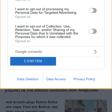
ΔΙΑΒΑΣΤΕ ΑΚΟΜΑ
I want to opt-out of processing my
Personal Data for Targeted Advertising.
Opted In
I want to opt-out of Collection, Use,
Retention, Sale, and/or Sharing of my
Personal Data that Is Unrelated with the
Purposes for which it was collected.
Opted In
Google consents
CONFIRM
Data Deletion
Data Access
Privacy Policy
Staks: Πώς μια cool καντίνα προσγειώθηκε (και
ρίζωσε) σε ένα αθέατο οικόπεδο στην Ανάβυσσο
Από brunch μέχρι δείπνο δίπλα
στο κύμα: Γιατί στο Bolivar πας
(και) για το φαγητό του