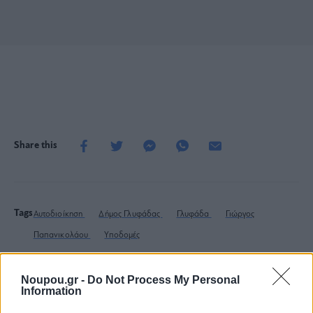
Share this
Tags
Αυτοδιοίκηση
Δήμος Γλυφάδας
Γλυφάδα
Γιώργος
Παπανικολάου
Υποδομές
Noupou.gr -
Do Not Process My Personal
Information
Ποιος είναι ο καλύτερος