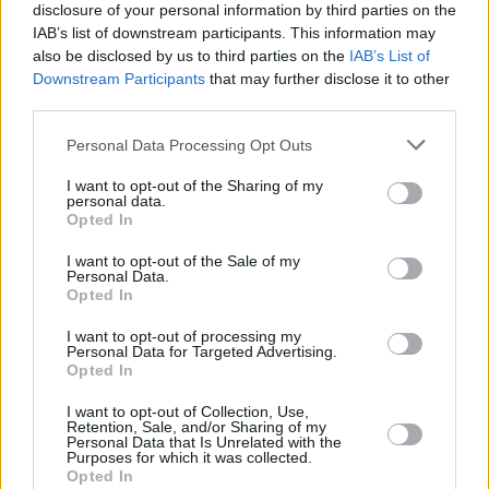
disclosure of your personal information by third parties on the
IAB’s list of downstream participants. This information may
also be disclosed by us to third parties on the
IAB’s List of
Downstream Participants
that may further disclose it to other
third parties.
Please note that this website/app uses one or more Google
Personal Data Processing Opt Outs
services and may gather and store information including but
not limited to your visit or usage behaviour. You may click to
I want to opt-out of the Sharing of my
ΔΙΑΒΑΣΤΕ ΑΚΟΜΑ
personal data.
grant or deny consent to Google and its third-party tags to
Opted In
use your data for below specified purposes in below Google
consent section.
I want to opt-out of the Sale of my
Personal Data.
Opted In
I want to opt-out of processing my
Personal Data for Targeted Advertising.
Opted In
I want to opt-out of Collection, Use,
Retention, Sale, and/or Sharing of my
Personal Data that Is Unrelated with the
Purposes for which it was collected.
Opted In