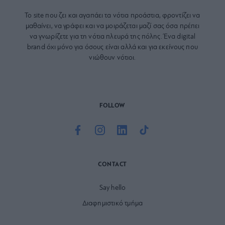
Το site που ζει και αγαπάει τα
νότια προάστια
, φροντίζει να
μαθαίνει, να γράφει και να μοιράζεται μαζί σας όσα πρέπει
να γνωρίζετε για τη νότια πλευρά της πόλης. Ένα digital
brand όχι μόνο για όσους είναι αλλά και για εκείνους που
νιώθουν νότιοι.
FOLLOW
CONTACT
Say hello
Διαφημιστικό τμήμα