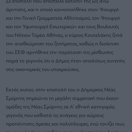
Σε επιστολή που απέστειλε κατόπιν της ως άνω
άρνησης, και η οποία κοινοποιήθηκε στον Υπουργό
και την Γενική Γραμματεία Αθλητισμού, τον Υπουργό
και τον Υφυπουργό Εσωτερικών και τους Βουλευτές
του Νότιου Τομέα Αθήνας, ο κύριος Κουτελάκης ζητά
την αναθεώρηση του ζητήματος, καθώς η διοίκηση
του ΣΕΦ αρνήθηκε την παράταση της μίσθωσης
παρά το γεγονός ότι ο Δήμος ήταν απολύτως συνεπής
στις οικονομικές του υποχρεώσεις.
Εκτός αυτού, στην επιστολή του ο Δήμαρχος Νέας
Σμύρνης σημειώνει τη μεγάλη συμμετοχή που έχουν
ομάδες της Νέας Σμύρνης σε Α’ εθνική κατηγορία,
γεγονός που καθιστά τις ανάγκες για χώρους
προπόνησης άμεσες και πολύπλευρες, ενώ τονίζει πως