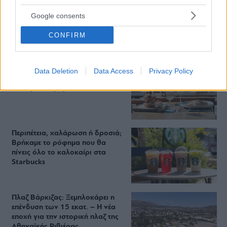
Google consents
Staks: Πώς μια cool καντίνα προσγειώθηκε (και
CONFIRM
ρίζωσε) σε ένα αθέατο οικόπεδο στην Ανάβυσσο
Από brunch μέχρι δείπνο δίπλα
Data Deletion
Data Access
Privacy Policy
στο κύμα: Γιατί στο Bolivar πας
(και) για το φαγητό του
Περιπέτεια, χαλάρωση ή δροσιά;
Βρήκαμε το ρόφημα που θα
πίνεις όλο το καλοκαίρι στα
Starbucks
Πλαζ Βάρκιζας: Ξεμπλοκάρει η
επένδυση των 15 εκατ. – Η νέα
εποχή για την ιστορική πλαζ της
Αθηναϊκής Ριβιέρας