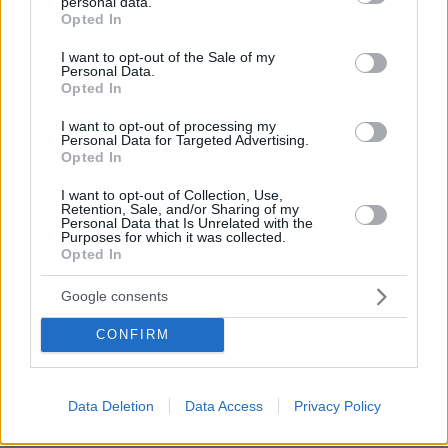
personal data.
grant or deny consent to Google and its third-party tags to
και για τους οδηγούς. Υπήρχαν περίοδοι που είχαν
Opted In
use your data for below specified purposes in below Google
κλείσει ολόκληροι δρόμοι, με αποτέλεσμα να μην
consent section.
I want to opt-out of the Sale of my
μπορούμε να κινηθούμε, ενώ το θέμα του πάρκινγκ,
Personal Data.
Opted In
ειδικά στο κέντρο, γύρω από την οδό Ομήρου, είναι τα
I want to opt-out of processing my
τελευταία χρόνια κανονικό μαρτύριο».
Personal Data for Targeted Advertising.
Opted In
I want to opt-out of Collection, Use,
Ενδιαφέρον έχει όμως και η πλευρά ενός επιχειρηματία
Retention, Sale, and/or Sharing of my
Personal Data that Is Unrelated with the
που δραστηριοποιείται στην περιοχή. Ο Ντάνιελ
Purposes for which it was collected.
Opted In
Καψής διατηρεί διαιτολογικό γραφείο επί της
πολυσύχναστης οδού Ομήρου και μοιράζεται μαζί μας
Google consents
την εμπειρία του από τα έργα που τρέχουν αυτή την
CONFIRM
περίοδο στο σημείο: «Το δεύτερο σκέλος της
ανάπλασης της οδού έχει ξεκινήσει εδώ και έξι μήνες
περίπου και η αλήθεια είναι πως νομίζω ότι η
Data Deletion
Data Access
Privacy Policy
κατάσταση αυτή επιδεινώνει το βασικότερο θέμα της