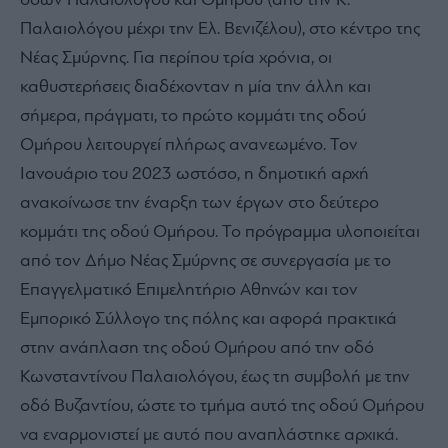
οδών Παλαιολόγου και Ομήρου (από την Κ.
Παλαιολόγου μέχρι την Ελ. Βενιζέλου), στο κέντρο της
Νέας Σμύρνης. Για περίπου τρία χρόνια, οι
καθυστερήσεις διαδέχονταν η μία την άλλη και
σήμερα, πράγματι, το πρώτο κομμάτι της οδού
Ομήρου λειτουργεί πλήρως ανανεωμένο. Τον
Ιανουάριο του 2023 ωστόσο, η δημοτική αρχή
ανακοίνωσε την έναρξη των έργων στο δεύτερο
κομμάτι της οδού Ομήρου. To πρόγραμμα υλοποιείται
από τον Δήμο Νέας Σμύρνης σε συνεργασία με το
Επαγγελματικό Επιμελητήριο Αθηνών και τον
Εμπορικό Σύλλογο της πόλης και αφορά πρακτικά
στην ανάπλαση της οδού Ομήρου από την οδό
Κωνσταντίνου Παλαιολόγου, έως τη συμβολή με την
οδό Βυζαντίου, ώστε το τμήμα αυτό της οδού Ομήρου
να εναρμονιστεί με αυτό που αναπλάστηκε αρχικά.