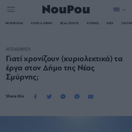
NEWSROOM
FOOD & DRINK
REAL ESTATE
STORIES
KIDS
CULTU
ΑΥΤΟΔΙΟΙΚΗΣΗ
Γιατί χρονίζουν (κυριολεκτικά) τα
έργα στον Δήμο της Νέας
Σμύρνης;
Share this