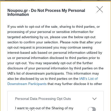
Noupou.gr -
Do Not Process My Personal
Information
If you wish to opt-out of the sale, sharing to third parties, or
processing of your personal or sensitive information for
Η Αθηνά Γ. κατοικεί εδώ και πολλά χρόνια στην
targeted advertising by us, please use the below opt-out
section to confirm your selection. Please note that after your
περιοχή της Νέας Σμύρνης με τον σύζυγο και τον μικρό
opt-out request is processed you may continue seeing
γιο τους και όντως, παρατηρεί πως υπάρχουν
interest-based ads based on personal information utilized by
γενικότερα πρόβλημα με τα έργα σε δρόμους και
us or personal information disclosed to third parties prior to
your opt-out. You may separately opt-out of the further
πεζοδρόμια της πόλης. Σε συνδυασμό με το σοβαρό
disclosure of your personal information by third parties on the
θέμα της εύρεσης πάρκινγκ στην περιοχή, η
IAB’s list of downstream participants. This information may
κατάσταση, όπως μας λέει, είναι πολλές φορές
also be disclosed by us to third parties on the
IAB’s List of
Downstream Participants
that may further disclose it to other
«τραγική». «Τα έργα ανάπλασης πεζοδρομίων
third parties.
συνεχώς μπλοκάρουν και όλο αυτό είναι εξαιρετικά
Please note that this website/app uses one or more Google
Personal Data Processing Opt Outs
χρονοβόρο, με αποτέλεσμα να υπάρχει μεγάλη
services and may gather and store information including but
δυσκολία στη μετακίνηση, τόσο για τους πεζούς, όσο
not limited to your visit or usage behaviour. You may click to
I want to opt-out of the Sharing of my