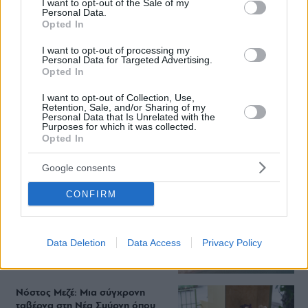
I want to opt-out of the Sale of my
Personal Data.
Opted In
Από brunch μέχρι δείπνο δίπλα
στο κύμα: Γιατί στο Bolivar πας
I want to opt-out of processing my
(και) για το φαγητό του
Personal Data for Targeted Advertising.
Opted In
I want to opt-out of Collection, Use,
Retention, Sale, and/or Sharing of my
Personal Data that Is Unrelated with the
Περιπέτεια, χαλάρωση ή δροσιά;
Purposes for which it was collected.
Βρήκαμε το ρόφημα που θα
Opted In
πίνεις όλο το καλοκαίρι στα
Starbucks
Google consents
CONFIRM
Πλαζ Βάρκιζας: Ξεμπλοκάρει η
επένδυση των 15 εκατ. – Η νέα
εποχή για την ιστορική πλαζ της
Data Deletion
Data Access
Privacy Policy
Αθηναϊκής Ριβιέρας
Νόστος Μεζέ: Μια σύγχρονη
ταβέρνα στη Νέα Σμύρνη όπου