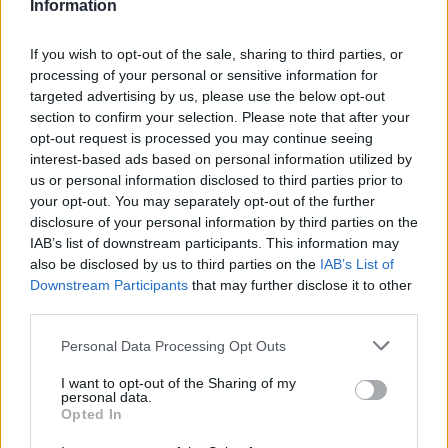
Information
If you wish to opt-out of the sale, sharing to third parties, or
processing of your personal or sensitive information for
ΔΙΑΒΑΣΤΕ ΑΚΟΜΑ
targeted advertising by us, please use the below opt-out
section to confirm your selection. Please note that after your
opt-out request is processed you may continue seeing
interest-based ads based on personal information utilized by
us or personal information disclosed to third parties prior to
your opt-out. You may separately opt-out of the further
disclosure of your personal information by third parties on the
IAB’s list of downstream participants. This information may
also be disclosed by us to third parties on the
IAB’s List of
Downstream Participants
that may further disclose it to other
third parties.
Please note that this website/app uses one or more Google
Personal Data Processing Opt Outs
services and may gather and store information including but
not limited to your visit or usage behaviour. You may click to
I want to opt-out of the Sharing of my
personal data.
grant or deny consent to Google and its third-party tags to
Opted In
Staks: Πώς μια cool καντίνα προσγειώθηκε (και
use your data for below specified purposes in below Google
ρίζωσε) σε ένα αθέατο οικόπεδο στην Ανάβυσσο
consent section.