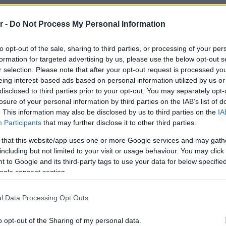
Νόστος 
ταβέρνα
r -
Do Not Process My Personal Information
όπου το 
to opt-out of the sale, sharing to third parties, or processing of your per
χυριστούν ότι δεν γνώριζαν πως
formation for targeted advertising by us, please use the below opt-out s
 μαχαίρι, ότι δεν είχαν οργανώσει
r selection. Please note that after your opt-out request is processed y
eing interest-based ads based on personal information utilized by us or
υμμετείχαν στον θανατηφόρο
disclosed to third parties prior to your opt-out. You may separately opt-
losure of your personal information by third parties on the IAB’s list of
ποδίδοντας τις κινήσεις τους στον
. This information may also be disclosed by us to third parties on the
IA
 του μεγάλου αριθμού των
Participants
that may further disclose it to other third parties.
μένοι εξ αυτών αναμένεται να
 that this website/app uses one or more Google services and may gath
including but not limited to your visit or usage behaviour. You may click 
ιλήφθηκαν τη σοβαρότητα της
 to Google and its third-party tags to use your data for below specifi
ogle consent section.
 προσφέρουν βοήθεια στον ανήλικο.
l Data Processing Opt Outs
τη διάρκεια της προανάκρισης, οι
o opt-out of the Sharing of my personal data.