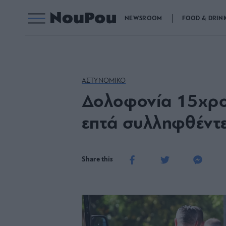
NEWSROOM
FOOD & DRIN
ΑΣΤΥΝΟΜΙΚΟ
Δολοφονία 15χρον
επτά συλληφθέντ
Share this