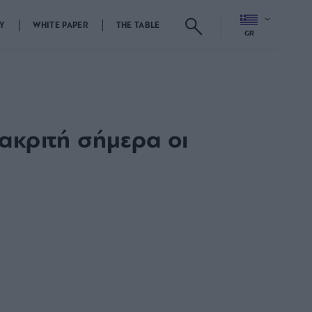
Y
WHITE PAPER
THE TABLE
GR
ακριτή σήμερα οι