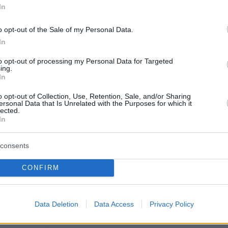
In
ροσδιορίσουν τη σειρά εμφάνισης
όδιο. Παράλληλα, διαπιστώθηκε ένα
o opt-out of the Sale of my Personal Data.
In
 ένδειξη προσπάθειας παραπλάνησης
to opt-out of processing my Personal Data for Targeted
από τους νεαρούς φορούσαν
ing.
In
κά, τις οποίες, αμέσως μετά το
o opt-out of Collection, Use, Retention, Sale, and/or Sharing
ν ανάποδη πλευρά. Στόχος τους,
ersonal Data that Is Unrelated with the Purposes for which it
lected.
ήταν να κρύψουν τα σύμβολα των
In
την ταυτοποίησή τους από τις
consents
μάρτυρες.
CONFIRM
ει πως παρά τους ισχυρισμούς που
Data Deletion
Data Access
Privacy Policy
κατηγορούμενοι, οι αστυνομικές