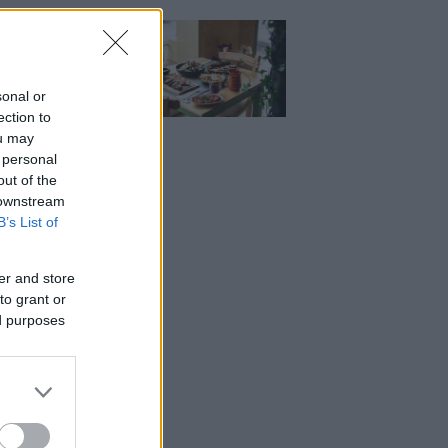
Μεζέ: Μια σύγχρονη
 στη Νέα Σμύρνη
κρέας μιλάει πρώτο
sonal or
ection to
ou may
 personal
out of the
 downstream
B’s List of
er and store
to grant or
ed purposes