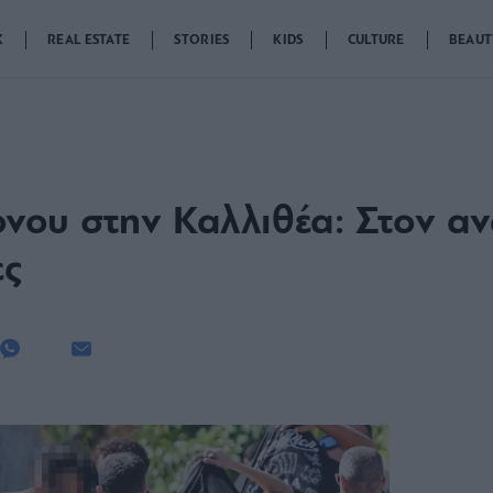
K
REAL ESTATE
STORIES
KIDS
CULTURE
BEAUT
ου στην Καλλιθέα: Στον αν
ες