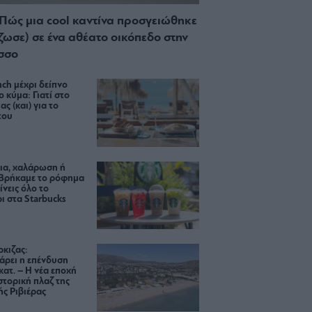
 Πώς μια cool καντίνα προσγειώθηκε
ίζωσε) σε ένα αθέατο οικόπεδο στην
σσο
ch μέχρι δείπνο
ο κύμα: Γιατί στο
ας (και) για το
του
ια, χαλάρωση ή
 Βρήκαμε το ρόφημα
ίνεις όλο το
ι στα Starbucks
κιζας:
άρει η επένδυση
κατ. – Η νέα εποχή
ιστορική πλαζ της
ς Ριβιέρας