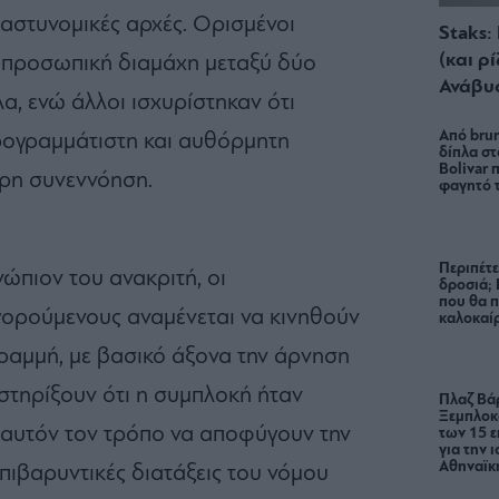
 αστυνομικές αρχές. Ορισμένοι
Staks:
(και ρ
 προσωπική διαμάχη μεταξύ δύο
Ανάβυ
, ενώ άλλοι ισχυρίστηκαν ότι
Από brun
προγραμμάτιστη και αυθόρμητη
δίπλα στ
Bolivar π
ρη συνεννόηση.
φαγητό 
Περιπέτε
ώπιον του ανακριτή, οι
δροσιά;
που θα π
γορούμενους αναμένεται να κινηθούν
καλοκαίρ
γραμμή, με βασικό άξονα την άρνηση
τηρίξουν ότι η συμπλοκή ήταν
Πλαζ Βάρ
Ξεμπλοκ
 αυτόν τον τρόπο να αποφύγουν την
των 15 ε
για την 
Αθηναϊκή
πιβαρυντικές διατάξεις του νόμου