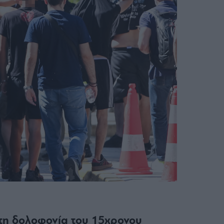
α τη δολοφονία του 15χρονου