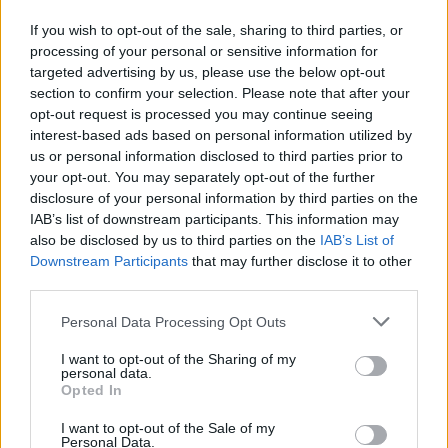
Ποιος είναι ο καλύτερος
If you wish to opt-out of the sale, sharing to third parties, or
τρόπος να κρυώσεις το κρασί
processing of your personal or sensitive information for
targeted advertising by us, please use the below opt-out
σου;
section to confirm your selection. Please note that after your
opt-out request is processed you may continue seeing
interest-based ads based on personal information utilized by
us or personal information disclosed to third parties prior to
your opt-out. You may separately opt-out of the further
disclosure of your personal information by third parties on the
IAB’s list of downstream participants. This information may
also be disclosed by us to third parties on the
IAB’s List of
Downstream Participants
that may further disclose it to other
third parties.
Please note that this website/app uses one or more Google
Personal Data Processing Opt Outs
services and may gather and store information including but
not limited to your visit or usage behaviour. You may click to
I want to opt-out of the Sharing of my
personal data.
grant or deny consent to Google and its third-party tags to
Opted In
use your data for below specified purposes in below Google
consent section.
I want to opt-out of the Sale of my
Personal Data.