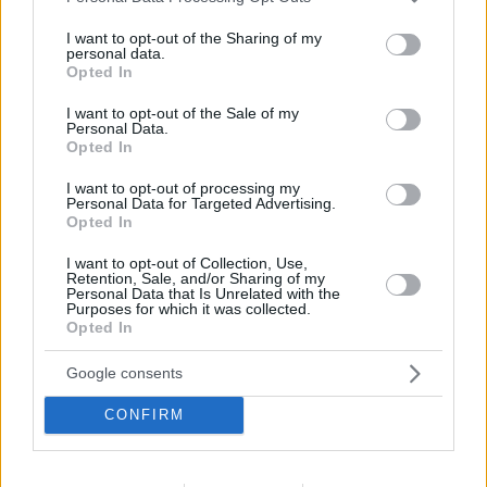
services and may gather and store information including but
not limited to your visit or usage behaviour. You may click to
I want to opt-out of the Sharing of my
personal data.
grant or deny consent to Google and its third-party tags to
Opted In
use your data for below specified purposes in below Google
consent section.
I want to opt-out of the Sale of my
Personal Data.
Opted In
I want to opt-out of processing my
Personal Data for Targeted Advertising.
Opted In
I want to opt-out of Collection, Use,
Staks: Πώς μια cool καντίνα προσγειώθηκε (και
Retention, Sale, and/or Sharing of my
ρίζωσε) σε ένα αθέατο οικόπεδο στην Ανάβυσσο
Personal Data that Is Unrelated with the
Purposes for which it was collected.
Opted In
Από brunch μέχρι δείπνο δίπλα
στο κύμα: Γιατί στο Bolivar πας
Google consents
(και) για το φαγητό του
CONFIRM
Περιπέτεια, χαλάρωση ή δροσιά;