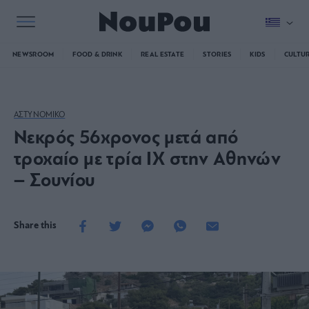
NEWSROOM
FOOD & DRINK
REAL ESTATE
STORIES
KIDS
CULTU
ΑΣΤΥΝΟΜΙΚΟ
Νεκρός 56χρονος μετά από
τροχαίο με τρία ΙΧ στην Αθηνών
– Σουνίου
Share this