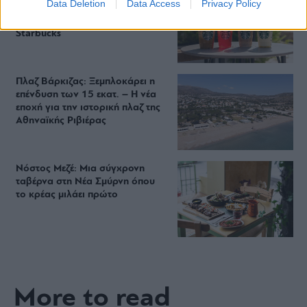
Data Deletion
Data Access
Privacy Policy
Βρήκαμε το ρόφημα που θα
πίνεις όλο το καλοκαίρι στα
Starbucks
Πλαζ Βάρκιζας: Ξεμπλοκάρει η
επένδυση των 15 εκατ. – Η νέα
εποχή για την ιστορική πλαζ της
Αθηναϊκής Ριβιέρας
Νόστος Μεζέ: Μια σύγχρονη
ταβέρνα στη Νέα Σμύρνη όπου
το κρέας μιλάει πρώτο
More to read