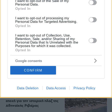
I want to opt-out of the Sale of my
Personal Data.
Opted In
Staks: Πώς μια cool καντίνα προσγειώθηκε (και
ρίζωσε) σε ένα αθέατο οικόπεδο στην Ανάβυσσο
I want to opt-out of processing my
Personal Data for Targeted Advertising.
Opted In
Από brunch μέχρι δείπνο δίπλα
στο κύμα: Γιατί στο Bolivar πας
I want to opt-out of Collection, Use,
(και) για το φαγητό του
Retention, Sale, and/or Sharing of my
Personal Data that Is Unrelated with the
Purposes for which it was collected.
Opted In
Περιπέτεια, χαλάρωση ή δροσιά;
Google consents
Βρήκαμε το ρόφημα που θα
πίνεις όλο το καλοκαίρι στα
CONFIRM
Starbucks
Data Deletion
Data Access
Privacy Policy
Πλαζ Βάρκιζας: Ξεμπλοκάρει η
επένδυση των 15 εκατ. – Η νέα
εποχή για την ιστορική πλαζ της
Αθηναϊκής Ριβιέρας