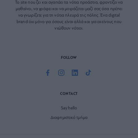
Το site που ζει και αγαπάει τα
νότια προάστια
, φροντίζει να
μαθαίνει, να γράφει και να μοιράζεται μαζί σας όσα πρέπει
να γνωρίζετε για τη νότια πλευρά της πόλης. Ένα digital
brand όχι μόνο για όσους είναι αλλά και για εκείνους που
νιώθουν νότιοι.
FOLLOW
CONTACT
Say hello
Διαφημιστικό τμήμα