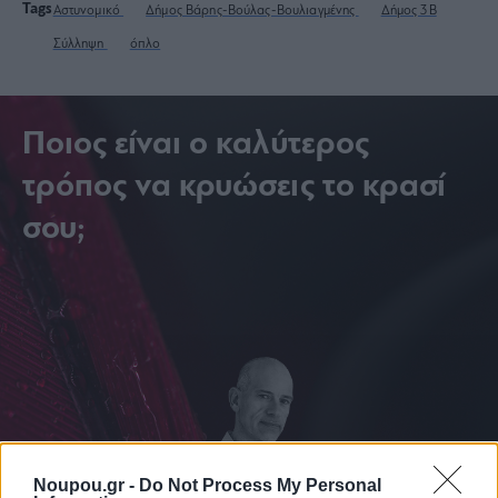
Tags
Αστυνομικό
Δήμος Βάρης-Βούλας-Βουλιαγμένης
Δήμος 3Β
Σύλληψη
όπλο
Ποιος είναι ο καλύτερος
τρόπος να κρυώσεις το κρασί
σου;
Noupou.gr -
Do Not Process My Personal