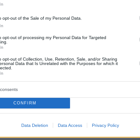
In
o opt-out of the Sale of my Personal Data.
In
την ετικέτα ενός κρασιού;
to opt-out of processing my Personal Data for Targeted
ing.
In
o opt-out of Collection, Use, Retention, Sale, and/or Sharing
ersonal Data that Is Unrelated with the Purposes for which it
lected.
In
consents
CONFIRM
Data Deletion
Data Access
Privacy Policy