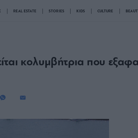
K
REAL ESTATE
STORIES
KIDS
CULTURE
BEAUT
ίται κολυμβήτρια που εξαφα