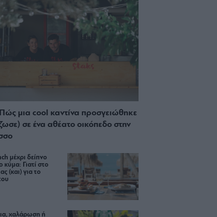
 Πώς μια cool καντίνα προσγειώθηκε
ίζωσε) σε ένα αθέατο οικόπεδο στην
σσο
ch μέχρι δείπνο
ο κύμα: Γιατί στο
ας (και) για το
του
ια, χαλάρωση ή