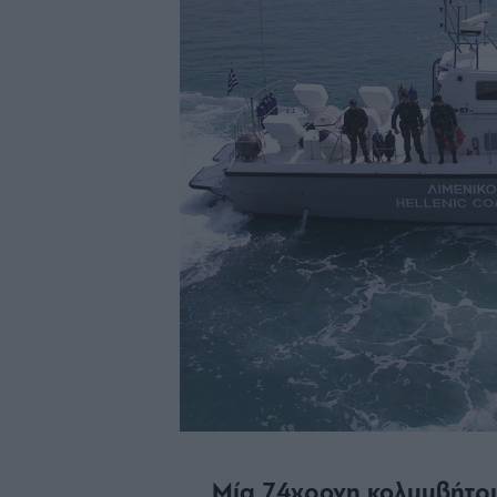
Μία 74χρονη κολυμβήτρι