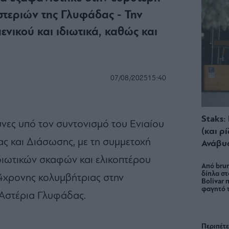
τεριών της Γλυφάδας - Την
νικού και ιδιωτικά, καθώς και
07/08/2025
15:40
Staks:
ευνες υπό τον συντονισμό του Ενιαίου
(και ρ
ς και Διάσωσης, με τη συμμετοχή
Ανάβυ
διωτικών σκαφών και ελικοπτέρου
Από brun
δίπλα στ
 74χρονης κολυμβήτριας στην
Bolivar π
φαγητό 
Αστέρια Γλυφάδας.
Περιπέτε