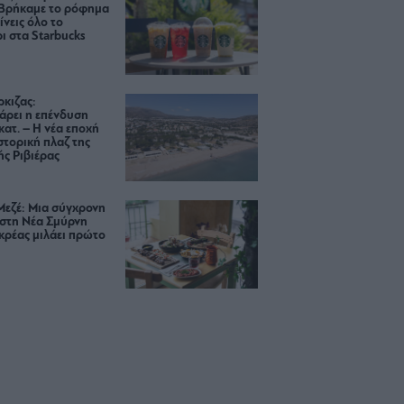
 Βρήκαμε το ρόφημα
ίνεις όλο το
ι στα Starbucks
κιζας:
άρει η επένδυση
κατ. – Η νέα εποχή
ιστορική πλαζ της
ς Ριβιέρας
Μεζέ: Μια σύγχρονη
 στη Νέα Σμύρνη
κρέας μιλάει πρώτο