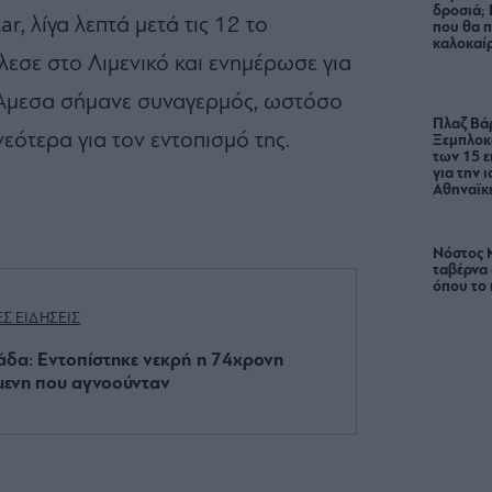
δροσιά;
, λίγα λεπτά μετά τις 12 το
που θα π
καλοκαίρ
εσε στο Λιμενικό και ενημέρωσε για
. Άμεσα σήμανε συναγερμός, ωστόσο
Πλαζ Βάρ
εότερα για τον εντοπισμό της.
Ξεμπλοκ
των 15 ε
για την 
Αθηναϊκή
Νόστος 
ταβέρνα
όπου το 
ΕΣ ΕΙΔΗΣΕΙΣ
δα: Εντοπίστηκε νεκρή η 74χρονη
μενη που αγνοούνταν