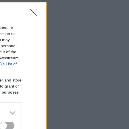
sonal or
ection to
ou may
 personal
out of the
 downstream
B’s List of
er and store
to grant or
ed purposes