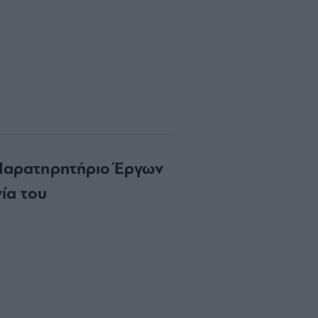
ο Παρατηρητήριο Έργων
γία του