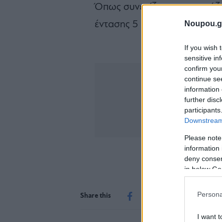
Όπως συνεχίζει το ρεπορτάζ, 
Noupou.g
έντασης 5 μποφόρ.
If you wish 
sensitive in
confirm you
continue se
information 
further disc
participants
Downstream 
Please note
information 
deny consent
in below Go
Persona
Share this
I want t