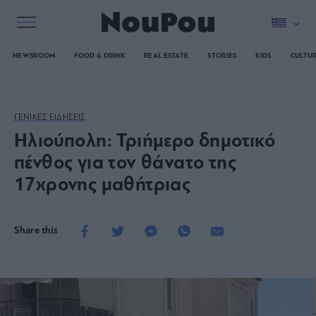
NEWSROOM
FOOD & DRINK
REAL ESTATE
STORIES
KIDS
CULTU
ΓΕΝΙΚΕΣ ΕΙΔΗΣΕΙΣ
Ηλιούπολη: Τριήμερο δημοτικό
πένθος για τον θάνατο της
17χρονης μαθήτριας
Share this