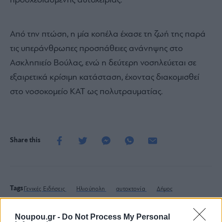
προσχεδιασμένης αυτοχειρίας.
Από την πτώση, η μία κοπέλα έχασε τη ζωή της παρά
τις υπεράνθρωπες προσπάθειες ανάνηψης στο
Ασκληπιείο Βούλας, ενώ η δεύτερη νοσηλεύεται σε
εξαιρετικά κρίσιμη κατάσταση, έχοντας διακομισθεί
στο νοσοκομείο ΚΑΤ ως πολυτραυματίας.
Share this
Tags
Γενικές Ειδήσεις
Ηλιούπολη
αυτοκτονία
Δήμος
Ηλιούπολης
Noupou.gr -
Do Not Process My Personal