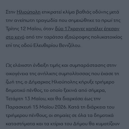
Στην
Ηλιούπολη
επικρατεί κλίμα βαθιάς οδύνης μετά
την ανείπωτη τραγωδία που σημειώθηκε το πρωί της
Τρίτης 12 Μαΐου, όταν
δύο 17χρονες κοπέλες έπεσαν
στο κενό
από την ταράτσα εξαώροφης πολυκατοικίας
επί της οδού Ελευθερίου Βενιζέλου.
Ως ελάχιστη ένδειξη τιμής και συμπαράστασης στην
οικογένεια της ανήλικης συμπολίτισσας που έχασε τη
ζωή της, ο Δήμαρχος Ηλιούπολης κήρυξε τριήμερο
δημοτικό πένθος, το οποίο ξεκινά από σήμερα,
Τετάρτη 13 Μαΐου, και θα διαρκέσει έως την
Παρασκευή 15 Μαΐου 2026. Κατά τη διάρκεια του
τριήμερου πένθους, οι σημαίες σε όλα τα δημοτικά
καταστήματα και τα κτίρια του Δήμου θα κυματίζουν