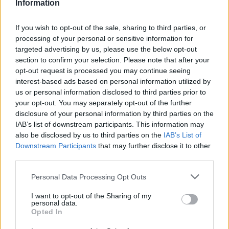
Information
Ποιος είναι ο καλύτερος
If you wish to opt-out of the sale, sharing to third parties, or
processing of your personal or sensitive information for
τρόπος να κρυώσεις το κρασί
targeted advertising by us, please use the below opt-out
section to confirm your selection. Please note that after your
σου;
opt-out request is processed you may continue seeing
interest-based ads based on personal information utilized by
us or personal information disclosed to third parties prior to
your opt-out. You may separately opt-out of the further
disclosure of your personal information by third parties on the
IAB’s list of downstream participants. This information may
also be disclosed by us to third parties on the
IAB’s List of
Downstream Participants
that may further disclose it to other
third parties.
Please note that this website/app uses one or more Google
Personal Data Processing Opt Outs
services and may gather and store information including but
not limited to your visit or usage behaviour. You may click to
I want to opt-out of the Sharing of my
personal data.
grant or deny consent to Google and its third-party tags to
Opted In
use your data for below specified purposes in below Google
consent section.