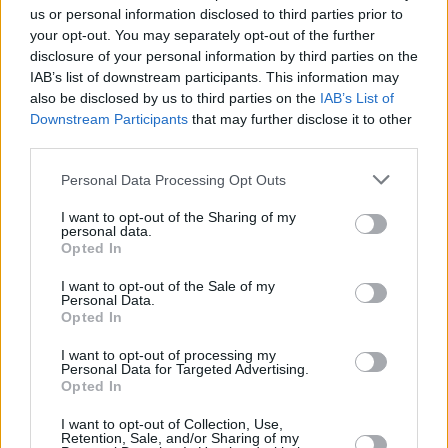
us or personal information disclosed to third parties prior to
your opt-out. You may separately opt-out of the further
disclosure of your personal information by third parties on the
IAB’s list of downstream participants. This information may
also be disclosed by us to third parties on the
IAB’s List of
Downstream Participants
that may further disclose it to other
third parties.
Staks: Πώς μια cool καντίνα προσγειώθηκε (και
Please note that this website/app uses one or more Google
Personal Data Processing Opt Outs
ρίζωσε) σε ένα αθέατο οικόπεδο στην Ανάβυσσο
services and may gather and store information including but
not limited to your visit or usage behaviour. You may click to
I want to opt-out of the Sharing of my
Από brunch μέχρι δείπνο δίπλα
personal data.
grant or deny consent to Google and its third-party tags to
Opted In
στο κύμα: Γιατί στο Bolivar πας
use your data for below specified purposes in below Google
(και) για το φαγητό του
consent section.
I want to opt-out of the Sale of my
Personal Data.
Opted In
I want to opt-out of processing my
Περιπέτεια, χαλάρωση ή δροσιά;
Personal Data for Targeted Advertising.
Βρήκαμε το ρόφημα που θα
Opted In
πίνεις όλο το καλοκαίρι στα
Starbucks
I want to opt-out of Collection, Use,
Retention, Sale, and/or Sharing of my