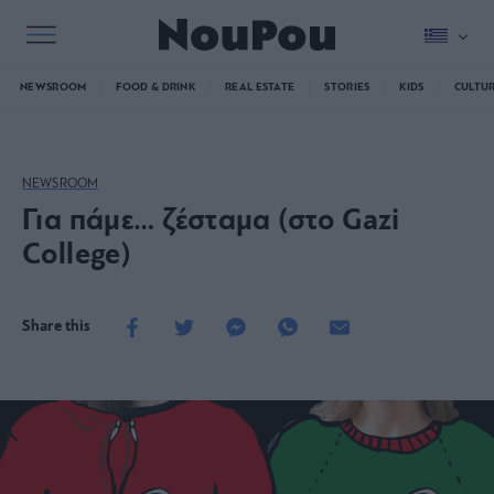
NEWSROOM
FOOD & DRINK
REAL ESTATE
STORIES
KIDS
CULTU
NEWSROOM
Για πάμε… ζέσταμα (στο Gazi
College)
Share this