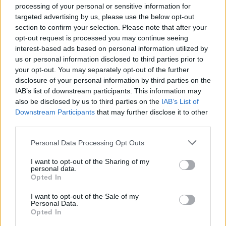
Ξέρεις να διαβάζεις την ετικέτα
processing of your personal or sensitive information for
targeted advertising by us, please use the below opt-out
ενός κρασιού;
section to confirm your selection. Please note that after your
opt-out request is processed you may continue seeing
interest-based ads based on personal information utilized by
us or personal information disclosed to third parties prior to
your opt-out. You may separately opt-out of the further
disclosure of your personal information by third parties on the
IAB’s list of downstream participants. This information may
also be disclosed by us to third parties on the
IAB’s List of
Downstream Participants
that may further disclose it to other
third parties.
Please note that this website/app uses one or more Google
Personal Data Processing Opt Outs
services and may gather and store information including but
not limited to your visit or usage behaviour. You may click to
I want to opt-out of the Sharing of my
personal data.
grant or deny consent to Google and its third-party tags to
Opted In
use your data for below specified purposes in below Google
consent section.
I want to opt-out of the Sale of my
Personal Data.
Opted In