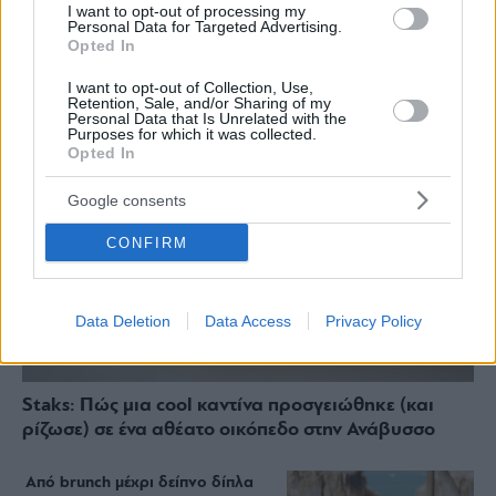
I want to opt-out of processing my
Personal Data for Targeted Advertising.
ΔΙΑΒΑΣΤΕ ΑΚΟΜΑ
Opted In
I want to opt-out of Collection, Use,
Retention, Sale, and/or Sharing of my
Personal Data that Is Unrelated with the
Purposes for which it was collected.
Opted In
Google consents
CONFIRM
Data Deletion
Data Access
Privacy Policy
Staks: Πώς μια cool καντίνα προσγειώθηκε (και
ρίζωσε) σε ένα αθέατο οικόπεδο στην Ανάβυσσο
Από brunch μέχρι δείπνο δίπλα