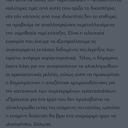
ήδη κάνει σε άλλες των περιπτώσεων – πετυχαίνοντας
καλύτερες τιμές από αυτές που ορίζει το δικαστήριο,
είτε εάν κάποιος από τους ιδιοκτήτες δεν το επιθυμεί,
να προβούμε σε απαλλοτριώσεις εκμεταλλευόμενοι
την νομοθεσία περί επίταξης. Είναι η τελευταία
ευκαιρία που έχουμε να εξασφαλίσουμε τις
συγκεκριμένες εκτάσεις δεδομένης της έκρηξης των
τιμών», ανέφερε χαρακτηριστικά. Τέλος, ο δήμαρχος
έκανε λόγο για την αναγκαιότητα να ολοκληρωθούν
οι αρχιτεκτονικές μελέτες, ούτως ώστε να προχωρήσει
η δημοπράτηση η αναζήτηση χρηματοδότησης για
την κατασκευή των συγκεκριμένων εγκαταστάσεων.
«Πρόκειται για ένα έργο που δεν προλαβαίνει να
ολοκληρωθεί εντός της επόμενης πενταετίας, ωστόσο
η επόμενη διοίκηση θα βρει ένα υπερώριμο έργο να
υλοποιήσει», δήλωσε.