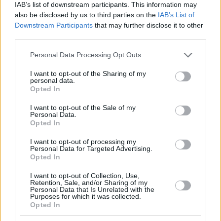
IAB’s list of downstream participants. This information may
also be disclosed by us to third parties on the
IAB’s List of
Downstream Participants
that may further disclose it to other
third parties.
Please note that this website/app uses one or more Google
Personal Data Processing Opt Outs
services and may gather and store information including but
not limited to your visit or usage behaviour. You may click to
I want to opt-out of the Sharing of my
Staks: Πώς μια cool καντίνα προσγειώθηκε (και
personal data.
grant or deny consent to Google and its third-party tags to
ρίζωσε) σε ένα αθέατο οικόπεδο στην Ανάβυσσο
Opted In
use your data for below specified purposes in below Google
consent section.
I want to opt-out of the Sale of my
Από brunch μέχρι δείπνο δίπλα
Personal Data.
στο κύμα: Γιατί στο Bolivar πας
Opted In
(και) για το φαγητό του
I want to opt-out of processing my
Personal Data for Targeted Advertising.
Opted In
Περιπέτεια, χαλάρωση ή δροσιά;
I want to opt-out of Collection, Use,
Retention, Sale, and/or Sharing of my
Βρήκαμε το ρόφημα που θα
Personal Data that Is Unrelated with the
πίνεις όλο το καλοκαίρι στα
Purposes for which it was collected.
Starbucks
Opted In