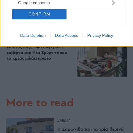
Google consents
Πλαζ Βάρκιζας: Ξεμπλοκάρει η
CONFIRM
επένδυση των 15 εκατ. – Η νέα
εποχή για την ιστορική πλαζ της
Αθηναϊκής Ριβιέρας
Data Deletion
Data Access
Privacy Policy
Νόστος Μεζέ: Μια σύγχρονη
ταβέρνα στη Νέα Σμύρνη όπου
το κρέας μιλάει πρώτο
More to read
ΣΙΝΕΜΑ
Η Σαρωνίδα και τα τρία θερινά