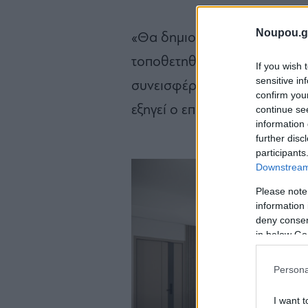
Noupou.g
«Θα δημιουργηθούν σύγχρον
τοποθετηθούν φωτοβολταϊκά
If you wish 
sensitive in
συνεισφέρουν στην εξοικονό
confirm you
εξηγεί ο επικεφαλής της εται
continue se
information 
further disc
participants
Downstream 
Please note
information 
deny consent
in below Go
Persona
I want t