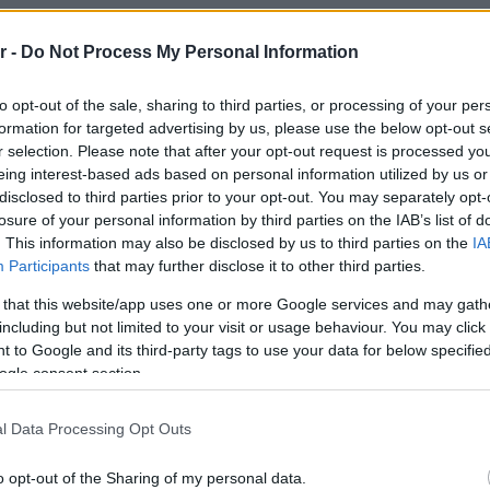
r -
Do Not Process My Personal Information
α διαμερίσματα όπου πρόκειται να
 συστήματα, τα οποία θα
to opt-out of the sale, sharing to third parties, or processing of your per
ΔΙΑΒ
formation for targeted advertising by us, please use the below opt-out s
μηση του κοινόχρηστου ρεύματος»,
r selection. Please note that after your opt-out request is processed y
ρείας,
Γιώργος Δικαίος
.
eing interest-based ads based on personal information utilized by us or
disclosed to third parties prior to your opt-out. You may separately opt-
losure of your personal information by third parties on the IAB’s list of
. This information may also be disclosed by us to third parties on the
IA
Participants
that may further disclose it to other third parties.
 that this website/app uses one or more Google services and may gath
including but not limited to your visit or usage behaviour. You may click 
 to Google and its third-party tags to use your data for below specifi
ogle consent section.
l Data Processing Opt Outs
Staks:
(και ρ
o opt-out of the Sharing of my personal data.
Ανάβυ