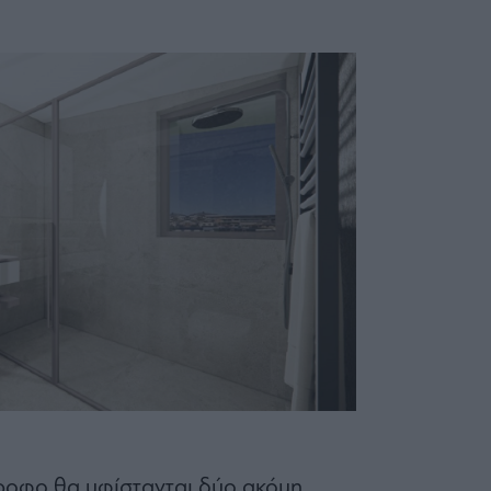
ροφο θα υφίστανται δύο ακόμη