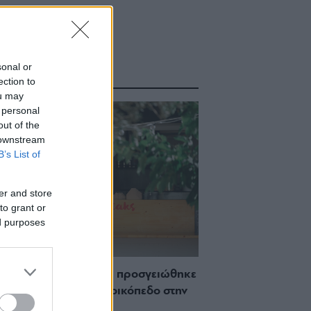
sonal or
ΑΣΤΕ ΑΚΟΜΑ
ection to
ou may
 personal
out of the
 downstream
B’s List of
er and store
to grant or
ed purposes
 Πώς μια cool καντίνα προσγειώθηκε
ίζωσε) σε ένα αθέατο οικόπεδο στην
σσο