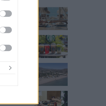
ch μέχρι δείπνο
ο κύμα: Γιατί στο
ας (και) για το
του
ια, χαλάρωση ή
 Βρήκαμε το ρόφημα
ίνεις όλο το
ι στα Starbucks
κιζας:
άρει η επένδυση
κατ. – Η νέα εποχή
ιστορική πλαζ της
ς Ριβιέρας
Μεζέ: Μια σύγχρονη
 στη Νέα Σμύρνη
κρέας μιλάει πρώτο