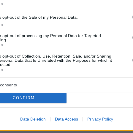
In
Από brun
δίπλα στ
o opt-out of the Sale of my Personal Data.
Bolivar π
In
φαγητό 
to opt-out of processing my Personal Data for Targeted
ing.
In
Περιπέτε
δροσιά;
ν δύο μεζονέτες ισογείου, όπου η
που θα π
o opt-out of Collection, Use, Retention, Sale, and/or Sharing
ersonal Data that Is Unrelated with the Purposes for which it
καλοκαίρ
ς κάθε κατοικίας θα γίνεται με
lected.
In
α της κάθε μεζονέτας θα είναι 180
Πλαζ Βάρ
διαμέρισμα ισογείου θα διατηρεί
consents
Ξεμπλοκ
των 15 ε
αποθήκες στο υπόγειο, μέσω
για την 
CONFIRM
Αθηναϊκή
ία από αυτές τις δύο κατοικίες θα
ώς και κήπο στην πίσω πλευρά της
Νόστος 
Data Deletion
Data Access
Privacy Policy
ταβέρνα
τραγωνικά μέτρα».
όπου το 