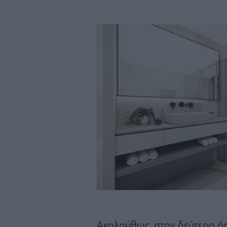
Ακολούθως, στον δεύτερο ό