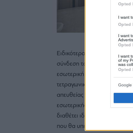
Opted 
I want t
Opted 
I want 
Advertis
Opted 
Ειδικότερα, θα δημιουργηθού
I want t
of my P
σύνδεση των δύο επιπέδων τη
was col
Opted 
εσωτερική σκάλα. Η επιφάνει
τετραγωνικά μέτρα. Το κάθε 
Google 
απευθείας πρόσβαση με τις 
εσωτερικής σκάλας. «Η κάθε μ
διαθέτει ιδιωτική πισίνα καθ
που θα υπερβαίνει τα 250 τε