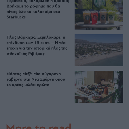
Περιπέτεια, χαλάρωση ή δροσιά;
Βρήκαμε το ρόφημα που θα
πίνεις όλο το καλοκαίρι στα
Starbucks
Πλαζ Βάρκιζας: Ξεμπλοκάρει η
επένδυση των 15 εκατ. – Η νέα
εποχή για την ιστορική πλαζ της
Αθηναϊκής Ριβιέρας
Νόστος Μεζέ: Μια σύγχρονη
ταβέρνα στη Νέα Σμύρνη όπου
το κρέας μιλάει πρώτο
More to read