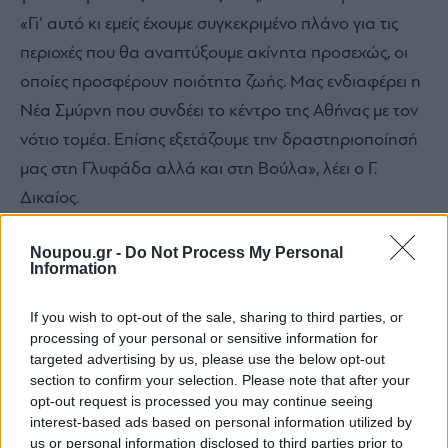
«Γι’ αυτό κι εμείς έχουμε συγκεκριμένο πλάνο για τις
περιοχές που θα αναπτύξουμε ακίνητα προσεχώς, οι
οποίες προσφέρουν ποιότητα ζωής. Μας ενδιαφέρει η
Νέα Σμύρνη που συνδέει το κέντρο της Αθήνας με τον
νότιο τομέα. Επίσης εξετάζουμε την δραστηριοποίησή
μας στη Γλυφάδα αλλά και στη Βούλα», λέει ο Γ.
Δικαίος.
Noupou.gr -
Do Not Process My Personal
Information
If you wish to opt-out of the sale, sharing to third parties, or
processing of your personal or sensitive information for
targeted advertising by us, please use the below opt-out
section to confirm your selection. Please note that after your
opt-out request is processed you may continue seeing
interest-based ads based on personal information utilized by
us or personal information disclosed to third parties prior to