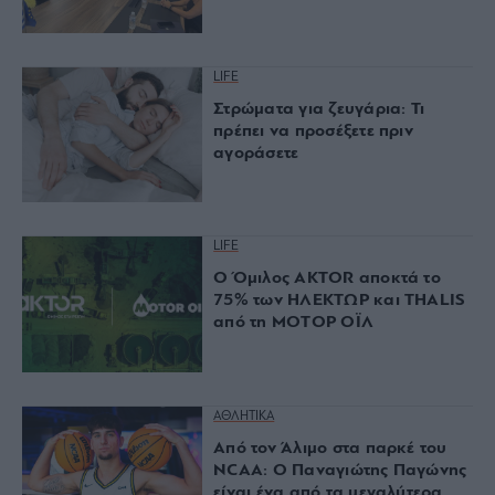
LIFE
Στρώματα για ζευγάρια: Τι
πρέπει να προσέξετε πριν
αγοράσετε
LIFE
Ο Όμιλος AKTOR αποκτά το
75% των ΗΛΕΚΤΩΡ και THALIS
από τη ΜΟΤΟΡ ΟΪΛ
ΑΘΛΗΤΙΚΑ
Από τον Άλιμο στα παρκέ του
NCAA: Ο Παναγιώτης Παγώνης
είναι ένα από τα μεγαλύτερα