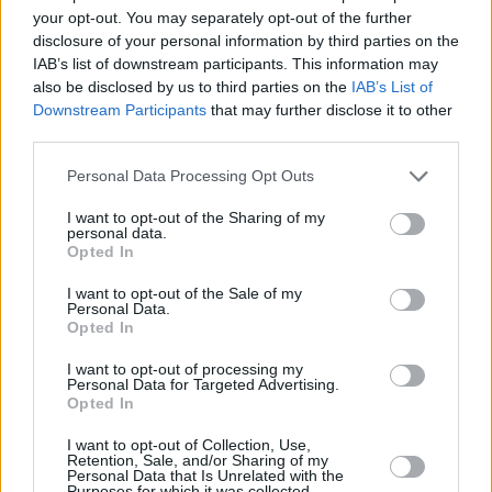
your opt-out. You may separately opt-out of the further
disclosure of your personal information by third parties on the
IAB’s list of downstream participants. This information may
also be disclosed by us to third parties on the
IAB’s List of
Downstream Participants
that may further disclose it to other
third parties.
Please note that this website/app uses one or more Google
Personal Data Processing Opt Outs
services and may gather and store information including but
not limited to your visit or usage behaviour. You may click to
I want to opt-out of the Sharing of my
personal data.
grant or deny consent to Google and its third-party tags to
Opted In
use your data for below specified purposes in below Google
consent section.
I want to opt-out of the Sale of my
Personal Data.
Opted In
I want to opt-out of processing my
Personal Data for Targeted Advertising.
Opted In
I want to opt-out of Collection, Use,
Retention, Sale, and/or Sharing of my
Τα έργα που βρίσκονται σε εξέλιξη
Personal Data that Is Unrelated with the
Purposes for which it was collected.