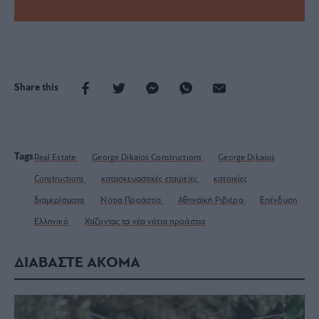
Share this
Tags
Real Estate
George Dikaios Constructions
George Dikaios
Constructions
κατασκευαστικές εταιρείες
κατοικίες
διαμερίσματα
Νότια Προάστια
Αθηναϊκή Ριβιέρα
Επένδυση
Ελληνικό
Χτίζοντας τα νέα νότια προάστια
ΔΙΑΒΑΣΤΕ ΑΚΟΜΑ