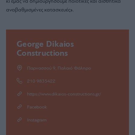
κι εμάς να δημιουργήσουμε ποιοτικές και αισθητικά
αναβαθμισμένες κατασκευές».
George Dikaios
Constructions
Παρνασσού 9, Παλαιό Φάληρο
210 9835422
https://www.dikaios-constructions.gr/
Facebook
Instagram