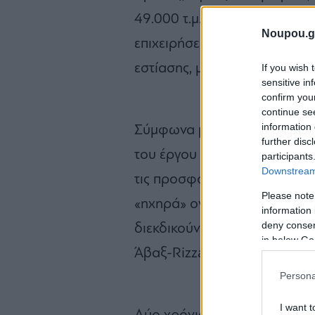
49.000 τ.μ., ο οποίος θα φι
Noupou.g
επιχειρήσεις και χρήσεις, α
εστίασης, μέχρι κατοικίες.
If you wish 
sensitive in
confirm you
continue se
information 
Σύμφωνα με τον αρχικό σχεδ
further disc
του έργου φτάνει τα 200 εκα
participants
Downstream 
τις προσφορές τους έχουν ήδ
Please note
«ηχηρά» ονόματα του κατασκ
information 
deny consent
διεκδικούν το project, όπω
in below Go
Άβαξ-Rizzani de Eccher και
Persona
I want t