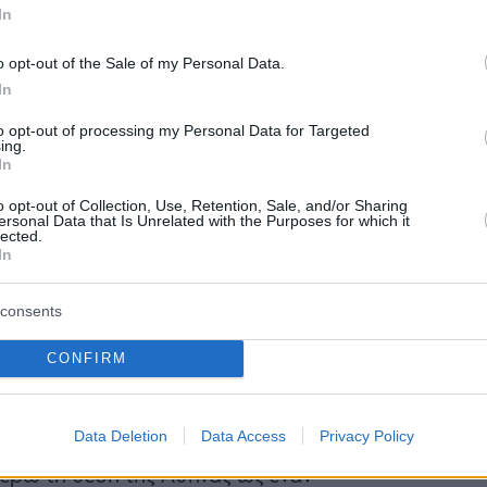
πετεύχθη η συμφωνία για συνεργασία,
In
δυσης του Ελληνικού, η εταιρία, με
o opt-out of the Sale of my Personal Data.
χωρήσει στην παρακάτω ανακοίνωση:
In
to opt-out of processing my Personal Data for Targeted
ing.
In
ινώνει με ενθουσιασμό μια νέα
o opt-out of Collection, Use, Retention, Sale, and/or Sharing
elopment S.A. για την ανάπτυξη
ersonal Data that Is Unrelated with the Purposes for which it
lected.
κτής χρήσης στην καρδιά της
In
ορική περιοχή του Ελληνικού. Το
consents
 αρχιτεκτονική, τις ανέσεις και τις
CONFIRM
 ισχυρή ζήτηση για πολυτελές προϊόν
οξενίας 5 αστέρων. Προσθέτει ένα
Data Deletion
Data Access
Privacy Policy
ργα παγκόσμιας κλάσης στο
τέρω τη θέση της Αθήνας ως έναν