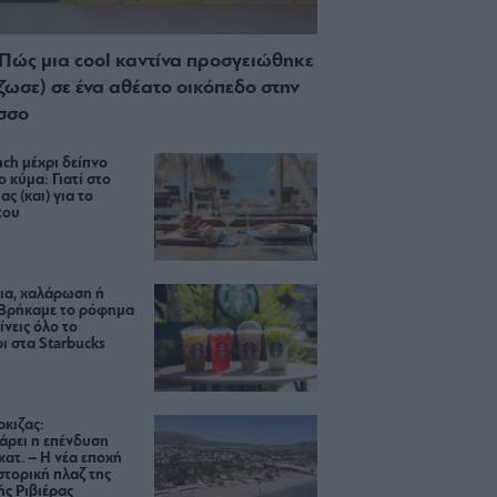
 Πώς μια cool καντίνα προσγειώθηκε
ίζωσε) σε ένα αθέατο οικόπεδο στην
σσο
ch μέχρι δείπνο
ο κύμα: Γιατί στο
ας (και) για το
του
ια, χαλάρωση ή
 Βρήκαμε το ρόφημα
ίνεις όλο το
ι στα Starbucks
κιζας:
άρει η επένδυση
κατ. – Η νέα εποχή
ιστορική πλαζ της
ς Ριβιέρας