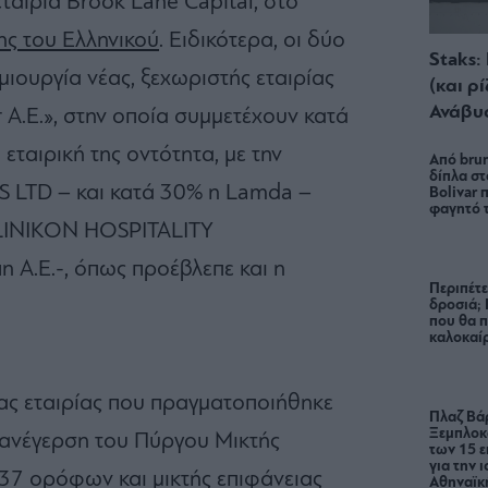
αιρία Brook Lane Capital, στο
ης του Ελληνικού
. Ειδικότερα, οι δύο
Staks:
ιουργία νέας, ξεχωριστής εταιρίας
(και ρ
Ανάβυ
r Α.Ε.», στην οποία συμμετέχουν κατά
εταιρική της οντότητα, με την
Από brun
δίπλα στ
LTD – και κατά 30% η Lamda –
Bolivar π
φαγητό 
LLINIKON HOSPITALITY
.Ε.-, όπως προέβλεπε και η
Περιπέτε
δροσιά;
που θα π
καλοκαίρ
ας εταιρίας που πραγματοποιήθηκε
Πλαζ Βάρ
Ξεμπλοκ
 ανέγερση του Πύργου Μικτής
των 15 ε
για την 
37 ορόφων και μικτής επιφάνειας
Αθηναϊκή