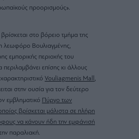
υρωπαϊκούς προορισμούς».
βρίσκεται στο βόρειο τμήμα της
τη λεωφόρο Βουλιαγμένης,
ρης εμπορικής περιοχής του
θα περιλαμβάνει επίσης κι άλλους
 χαρακτηριστικό
Vouliagmenis Mall
,
κειται στην ουσία για τον δεύτερο
τον εμβληματικό
Πύργο των
 οποίος βρίσκεται μάλιστα σε πλήρη
ρόφους να κάνουν ήδη την εμφάνισή
 την παραλιακή.