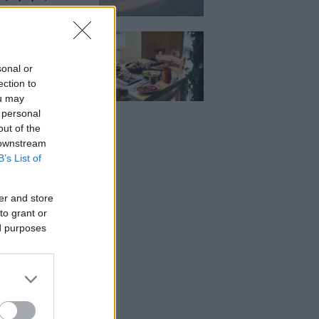
Μεζέ: Μια σύγχρονη
 στη Νέα Σμύρνη
κρέας μιλάει πρώτο
sonal or
ection to
ou may
 personal
out of the
 downstream
B’s List of
er and store
to grant or
ed purposes