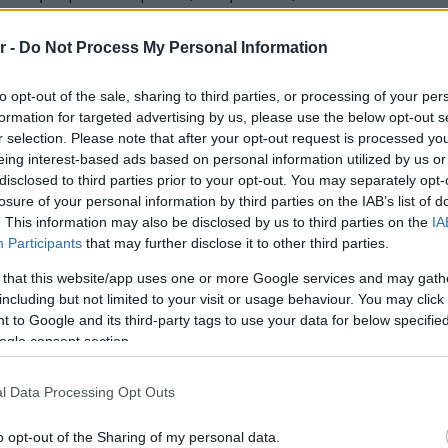
λοξενήσει διαφόρων ειδών
r -
Do Not Process My Personal Information
Νόστος 
πό γραφεία, καταστήματα και χώρους
ταβέρνα
όπου το 
to opt-out of the sale, sharing to third parties, or processing of your per
formation for targeted advertising by us, please use the below opt-out s
r selection. Please note that after your opt-out request is processed y
eing interest-based ads based on personal information utilized by us or
disclosed to third parties prior to your opt-out. You may separately opt-
ιασμό, ο συνολικός προϋπολογισμός
losure of your personal information by third parties on the IAB’s list of
τ. ευρώ. Πρέπει να αναφέρουμε ότι
. This information may also be disclosed by us to third parties on the
IA
Participants
that may further disclose it to other third parties.
η καταθέσει μερικά από τα πιο
 that this website/app uses one or more Google services and may gath
ευαστικού κλάδου, τα οποία
including but not limited to your visit or usage behaviour. You may click 
 to Google and its third-party tags to use your data for below specifi
ς τα σχήματα ΓΕΚ ΤΕΡΝΑ-ν ACC,
ogle consent section.
 Άκτωρ-ΜΑΝ.
l Data Processing Opt Outs
o opt-out of the Sharing of my personal data.