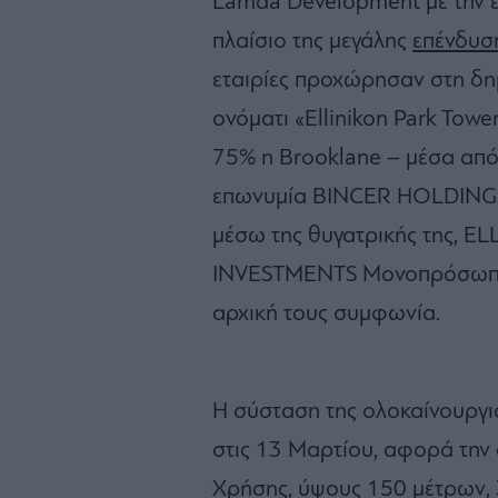
Lamda Development με την ετ
πλαίσιο της μεγάλης
επένδυσ
εταιρίες προχώρησαν στη δημ
ονόματι «Ellinikon Park Towe
75% η Brooklane – μέσα από 
επωνυμία BINCER HOLDINGS 
μέσω της θυγατρικής της, E
INVESTMENTS Μονοπρόσωπη Α
αρχική τους συμφωνία.
Η σύσταση της ολοκαίνουργι
στις 13 Μαρτίου, αφορά την
Χρήσης, ύψους 150 μέτρων, 