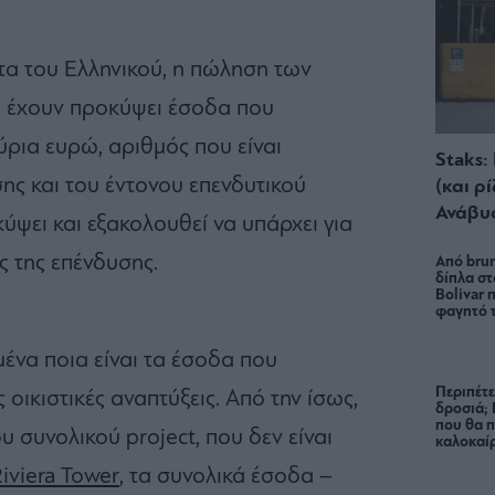
ητα του Ελληνικού, η πώληση των
», έχουν προκύψει έσοδα που
ρια ευρώ, αριθμός που είναι
Staks:
σης και του έντονου επενδυτικού
(και ρ
Ανάβυ
ύψει και εξακολουθεί να υπάρχει για
ός της επένδυσης.
Από brun
δίπλα στ
Bolivar π
φαγητό 
ένα ποια είναι τα έσοδα που
Περιπέτε
οικιστικές αναπτύξεις. Από την ίσως,
δροσιά;
που θα π
υ συνολικού project, που δεν είναι
καλοκαίρ
iviera Tower
, τα συνολικά έσοδα –