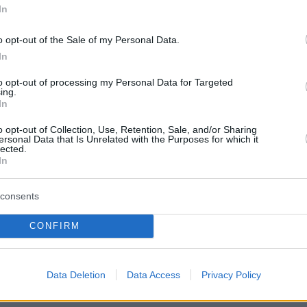
ι από χαμηλά διαμερίσματα και
In
ως απόσταση και αυτό από την
o opt-out of the Sale of my Personal Data.
In
to opt-out of processing my Personal Data for Targeted
ing.
In
ικίες πολυτελείας και υψηλούς
o opt-out of Collection, Use, Retention, Sale, and/or Sharing
εν υπάρχει πια κάποια διαθέσιμη προς
ersonal Data that Is Unrelated with the Purposes for which it
lected.
In
ης αξίας των συμβολαίων φτάνει τα
ve Villas είναι σχεδιασμένες από μια
consents
ικών γραφείων, όπως K-Studio,
CONFIRM
αι SAOTA.
Data Deletion
Data Access
Privacy Policy
ν υπάρχει και από τα 314 που