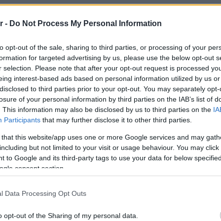
κλείσει, χωρίς να υπάρχει άλλο
Πλαζ Βάρ
Ξεμπλοκ
r -
Do Not Process My Personal Information
έρισμα-, αγγίζουν τα 625
των 15 ε
για την 
ουμε ότι η θεμελίωση του Πύργου
Αθηναϊκή
to opt-out of the sale, sharing to third parties, or processing of your per
formation for targeted advertising by us, please use the below opt-out s
ωθεί, με τους πρώτους ορόφους να
r selection. Please note that after your opt-out request is processed y
Νόστος 
05 μέτρων πύργος θα διαθέτει 50
eing interest-based ads based on personal information utilized by us or
ταβέρνα
όπου το 
disclosed to third parties prior to your opt-out. You may separately opt-
ατα, ενώ η ολοκλήρωσή του
losure of your personal information by third parties on the IAB’s list of
. This information may also be disclosed by us to third parties on the
IA
026.
Participants
that may further disclose it to other third parties.
 that this website/app uses one or more Google services and may gath
including but not limited to your visit or usage behaviour. You may click 
αι όσον αφορά στις κατοικίες Cove
 to Google and its third-party tags to use your data for below specifi
ogle consent section.
διοκτησίες να έχουν ήδη «κλείσει»
 να ανέρχεται στα 279 εκατομμύρια
l Data Processing Opt Outs
α έχουν άμεση πρόσβαση στην
o opt-out of the Sharing of my personal data.