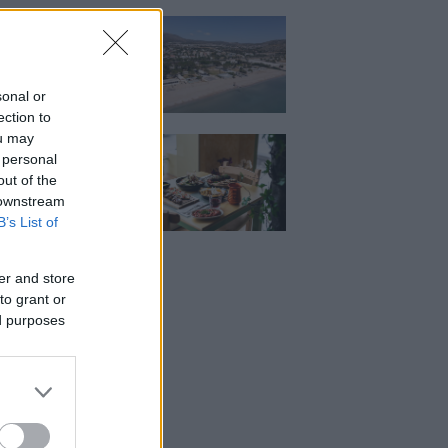
κιζας:
άρει η επένδυση
κατ. – Η νέα εποχή
ιστορική πλαζ της
ς Ριβιέρας
sonal or
ection to
ou may
Μεζέ: Μια σύγχρονη
 personal
 στη Νέα Σμύρνη
κρέας μιλάει πρώτο
out of the
 downstream
B’s List of
er and store
to grant or
ed purposes