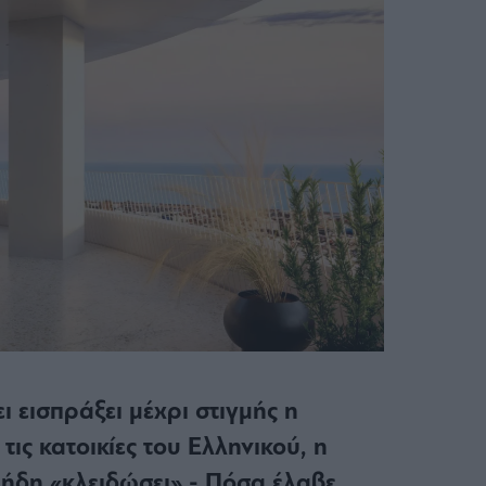
ι εισπράξει μέχρι στιγμής η
ις κατοικίες του Ελληνικού, η
ήδη «κλειδώσει» - Πόσα έλαβε