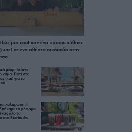
 Πώς μια cool καντίνα προσγειώθηκε
ίζωσε) σε ένα αθέατο οικόπεδο στην
σσο
ch μέχρι δείπνο
ο κύμα: Γιατί στο
ας (και) για το
του
ια, χαλάρωση ή
 Βρήκαμε το ρόφημα
ίνεις όλο το
ι στα Starbucks