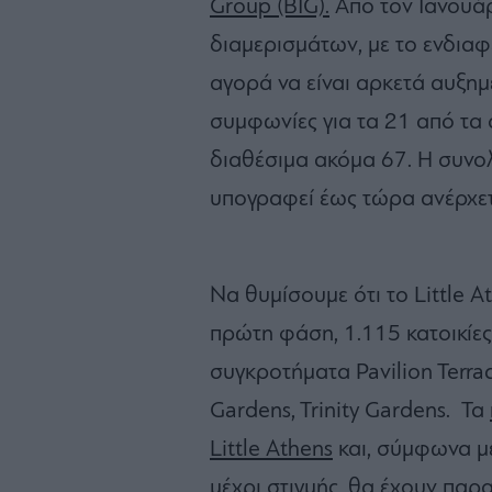
Group (BIG).
Από τον Ιανουάρ
διαμερισμάτων, με το ενδια
αγορά να είναι αρκετά αυξημ
συμφωνίες για τα 21 από τα 
διαθέσιμα ακόμα 67. Η συνο
υπογραφεί έως τώρα ανέρχετ
Να θυμίσουμε ότι το Little A
πρώτη φάση, 1.115 κατοικίες.
συγκροτήματα Pavilion Terra
Gardens, Trinity Gardens. Τα
Little Athens
και, σύμφωνα μ
μέχρι στιγμής, θα έχουν παρ