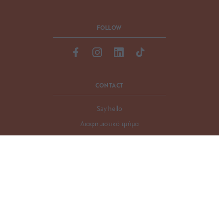
FOLLOW
CONTACT
Say hello
Διαφημιστικό τμήμα
Ταυτότητα
Όροι Χρήσης