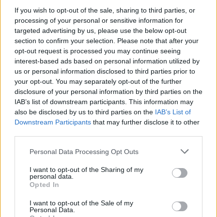
Πώς θα είναι η τελική μορφή της
If you wish to opt-out of the sale, sharing to third parties, or
processing of your personal or sensitive information for
Παραλιακής μετά την υπογειοποίηση
targeted advertising by us, please use the below opt-out
section to confirm your selection. Please note that after your
Με την ολοκλήρωση του έργου, η λεωφόρος
opt-out request is processed you may continue seeing
interest-based ads based on personal information utilized by
Ποσειδώνος θα είναι υπόγεια σε ένα μεγάλο τμήμα της
us or personal information disclosed to third parties prior to
μεταξύ Αλίμου και Γλυφάδας. Οι λωρίδες ανα ρεύμα
your opt-out. You may separately opt-out of the further
κυκλοφορίας θα είναι τρεις, όπως δηλαδή είναι και
disclosure of your personal information by third parties on the
IAB’s list of downstream participants. This information may
σήμερα στο υφιστάμενο τμήμα. Η ταχύτητα του
also be disclosed by us to third parties on the
IAB’s List of
υπόγειου τμήματος θα είναι μέχρι 70 χλμ/ώρα. Στο
Downstream Participants
that may further disclose it to other
σύνολό της η υπογειοποίηση της Ποσειδώνος θα έχει
third parties.
μήκος 1.500 μέτρα εκ των οποίων τα 1.300 θα είναι το
Please note that this website/app uses one or more Google
Personal Data Processing Opt Outs
services and may gather and store information including but
υπόγειο τμήμα και τα υπόλοιπα οι προσβάσεις.
not limited to your visit or usage behaviour. You may click to
I want to opt-out of the Sharing of my
personal data.
grant or deny consent to Google and its third-party tags to
Opted In
use your data for below specified purposes in below Google
Όπως ανέφεραν στελέχη της Lamda, όταν τελικά
consent section.
I want to opt-out of the Sale of my
ολοκληρωθεί το έργο δεν θα χρειαστεί να διακοπεί η
Personal Data.