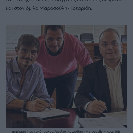
και στον όμιλο Μαροσούλη-Κοταρίδη.
Δημήτρης Γιαννακόπουλος, Άγγελος Κοταρίδης (Marosoulis – Kotaridis