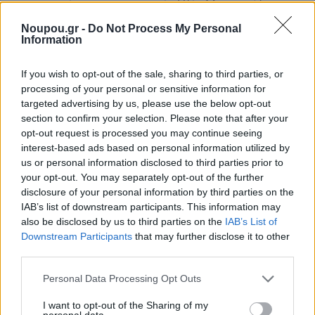
και γαμπρός του επιχειρηματία Ηλία Μαροσούλη.
Noupou.gr -
Do Not Process My Personal
Information
If you wish to opt-out of the sale, sharing to third parties, or
processing of your personal or sensitive information for
targeted advertising by us, please use the below opt-out
section to confirm your selection. Please note that after your
opt-out request is processed you may continue seeing
interest-based ads based on personal information utilized by
us or personal information disclosed to third parties prior to
your opt-out. You may separately opt-out of the further
disclosure of your personal information by third parties on the
IAB’s list of downstream participants. This information may
also be disclosed by us to third parties on the
IAB’s List of
Downstream Participants
that may further disclose it to other
third parties.
Please note that this website/app uses one or more Google
Personal Data Processing Opt Outs
services and may gather and store information including but
not limited to your visit or usage behaviour. You may click to
I want to opt-out of the Sharing of my
Προηγήθηκε σύμπραξη για ξενοδοχειακή
personal data.