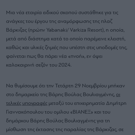
Μια νέα εταιρία ειδικού σκοπού συστάθηκε για τις
ανάγκες του έργου της αναμόρφωσης της πλαζ
Βάρκιζας (πρώην Yabanaki/ Varkiza Resort), η οποία,
μετά από διάστημα κατά το οποίο παρέμεινε κλειστή,
καθώς και υλικές ζημιές που υπέστη στις υποδομές της,
φαίνεται πως θα πάρει νέα «πνοή», εν όψει
καλοκαιρινή σεζόν του 2024.
Να θυμίσουμε ότι την Τετάρτη 29 Νοεμβρίου μπήκαν
στο δημαρχείο της Βάρης Βούλας Βουλιαγμένης,
οι
τελικές υπογραφές
μεταξύ του επιχειρηματία Δημήτρη
Γιαννακόπουλου του ομίλου «ΒΙΑΝΕΞ» και του
δημάρχου Βάρης Βούλας Βουλιαγμένης για τη
μίσθωση της έκτασης της παραλίας της Βάρκιζας, σε