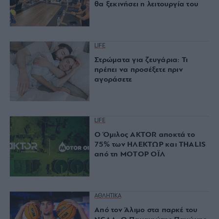
θα ξεκινήσει η λειτουργία του
LIFE
Στρώματα για ζευγάρια: Τι
πρέπει να προσέξετε πριν
αγοράσετε
LIFE
Ο Όμιλος AKTOR αποκτά το
75% των ΗΛΕΚΤΩΡ και THALIS
από τη ΜΟΤΟΡ ΟΪΛ
ΑΘΛΗΤΙΚΑ
Από τον Άλιμο στα παρκέ του