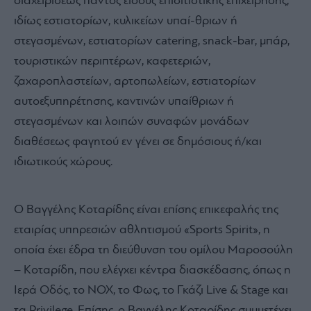
διαχειρίσεως παντός είδους επισιτιστικής επιχείρησης,
ιδίως εστιατορίων, κυλικείων υπαί-θριων ή
στεγασμένων, εστιατορίων catering, snack-bar, μπάρ,
τουριστικών περιπτέρων, καφετεριών,
ζαχαροπλαστείων, αρτοπωλείων, εστιατορίων
αυτοεξυπηρέτησης, καντινών υπαίθριων ή
στεγασμένων και λοιπών συναφών μονάδων
διαθέσεως φαγητού εν γένει σε δημόσιους ή/και
ιδιωτικούς χώρους.
Ο Βαγγέλης Κοταρίδης είναι επίσης επικεφαλής της
εταιρίας υπηρεσιών αθλητισμού «Sports Spirit», η
οποία έχει έδρα τη διεύθυνση του ομίλου Μαροσούλη
– Κοταρίδη, που ελέγχει κέντρα διασκέδασης, όπως η
Ιερά Οδός, το NOX, το Φως, το Γκάζι Live & Stage και
τα Privilege. Επίσης, ο Βαγγέλης Κοταρίδης συμμετέχει