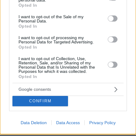
grant or deny consent to Google and its third-party tags to
επένδυση στην Πάργα
Opted In
use your data for below specified purposes in below Google
consent section.
I want to opt-out of the Sale of my
Κατά το παρελθόν, οι Γιαννακόπουλος και Κοταρίδης
Personal Data.
Opted In
είχαν συμπράξει και την εταιρία Black Delta
I want to opt-out of processing my
Entertainment Services, με αντικείμενο την ανάπτυξη
Personal Data for Targeted Advertising.
ξενοδοχειακών επιχειρήσεων στην Πάργα. Η
Opted In
συγκεκριμένη εταιρία είχε υπογράψει
I want to opt-out of Collection, Use,
Retention, Sale, and/or Sharing of my
συμβολαιογραφική πράξη μίσθωσης ακινήτου 40 και
Personal Data that Is Unrelated with the
Purposes for which it was collected.
πλέον στρεμμάτων στη θέση Κλιμάτι της Πάργας, εκεί
Opted In
όπου λειτουργούσαν παλιότερα οι κατασκηνώσεις του
Google consents
Ταμείου Υγείας Προσωπικού της Εθνικής Τράπεζας
(ΤΥΠΕΤ).
CONFIRM
Τι περιλαμβάνει το έργο της
Data Deletion
Data Access
Privacy Policy
αναμόρφωσης της πλαζ Βάρκιζας