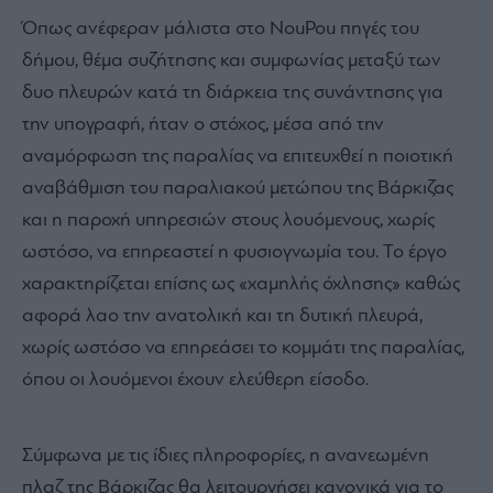
Όπως ανέφεραν μάλιστα στο NouPou πηγές του
δήμου, θέμα συζήτησης και συμφωνίας μεταξύ των
δυο πλευρών κατά τη διάρκεια της συνάντησης για
την υπογραφή, ήταν ο στόχος, μέσα από την
αναμόρφωση της παραλίας να επιτευχθεί η ποιοτική
αναβάθμιση του παραλιακού μετώπου της Βάρκιζας
και η παροχή υπηρεσιών στους λουόμενους, χωρίς
ωστόσο, να επηρεαστεί η φυσιογνωμία του. Το έργο
χαρακτηρίζεται επίσης ως «χαμηλής όχλησης» καθώς
αφορά λαο την ανατολική και τη δυτική πλευρά,
χωρίς ωστόσο να επηρεάσει το κομμάτι της παραλίας,
όπου οι λουόμενοι έχουν ελεύθερη είσοδο.
Σύμφωνα με τις ίδιες πληροφορίες, η ανανεωμένη
πλαζ της Βάρκιζας θα λειτουργήσει κανονικά για το