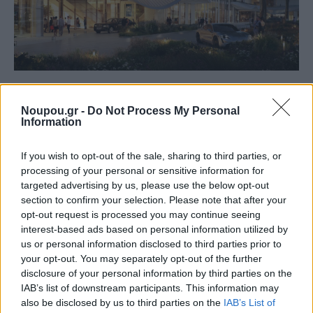
Noupou.gr -
Do Not Process My Personal
Από την άλλη, την ίδια χρονιά αναμένεται να
Information
παραδοθεί και το
Vouliagmenis Mall
, που θα έχει
συνολική έκταση 185.000 τ.μ., ενώ θα χαρακτηρίζεται
If you wish to opt-out of the sale, sharing to third parties, or
processing of your personal or sensitive information for
από προηγμένες ψηφιακές τεχνολογίες, εφαρμογές
targeted advertising by us, please use the below opt-out
τεχνητής νοημοσύνης και gadgets με αισθητήρες αφής
section to confirm your selection. Please note that after your
opt-out request is processed you may continue seeing
που θα βρίσκονται στη διάθεση των επισκεπτών.
interest-based ads based on personal information utilized by
Αειφορία και καινοτομία αποτελούν τα
us or personal information disclosed to third parties prior to
χαρακτηριστικά του βιώσιμου σχεδιασμού του.
your opt-out. You may separately opt-out of the further
disclosure of your personal information by third parties on the
IAB’s list of downstream participants. This information may
also be disclosed by us to third parties on the
IAB’s List of
Σχεδιασμένο από το αρχιτεκτονικό γραφείο AEDAS, το