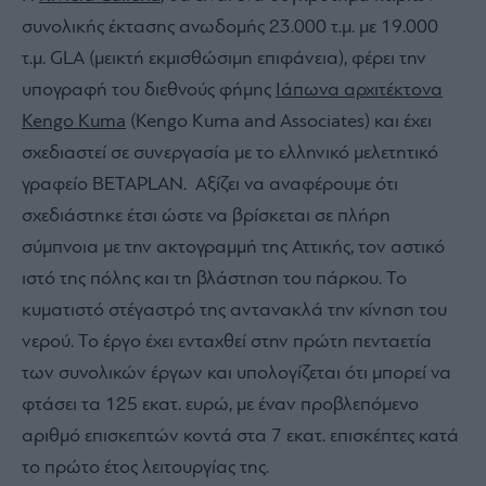
συνολικής έκτασης ανωδομής 23.000 τ.μ. με 19.000
τ.μ. GLA (μεικτή εκμισθώσιμη επιφάνεια), φέρει την
υπογραφή του διεθνούς φήμης
Ιάπωνα αρχιτέκτονα
Kengo Kuma
(Kengo Kuma and Associates) και έχει
σχεδιαστεί σε συνεργασία με το ελληνικό μελετητικό
γραφείο ΒΕΤΑPLAN. Αξίζει να αναφέρουμε ότι
σχεδιάστηκε έτσι ώστε να βρίσκεται σε πλήρη
σύμπνοια με την ακτογραμμή της Αττικής, τον αστικό
ιστό της πόλης και τη βλάστηση του πάρκου. Το
κυματιστό στέγαστρό της αντανακλά την κίνηση του
νερού. Το έργο έχει ενταχθεί στην πρώτη πενταετία
των συνολικών έργων και υπολογίζεται ότι μπορεί να
φτάσει τα 125 εκατ. ευρώ, με έναν προβλεπόμενο
αριθμό επισκεπτών κοντά στα 7 εκατ. επισκέπτες κατά
το πρώτο έτος λειτουργίας της.