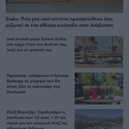
Staks: Πώς μια cool καντίνα προσγειώθηκε (και
ρίζωσε) σε ένα αθέατο οικόπεδο στην Ανάβυσσο
Από brunch μέχρι δείπνο δίπλα
στο κύμα: Γιατί στο Bolivar πας
(και) για το φαγητό του
Περιπέτεια, χαλάρωση ή δροσιά;
Βρήκαμε το ρόφημα που θα
πίνεις όλο το καλοκαίρι στα
Starbucks
Πλαζ Βάρκιζας: Ξεμπλοκάρει η
επένδυση των 15 εκατ. – Η νέα
εποχή για την ιστορική πλαζ της
Αθηναϊκής Ριβιέρας