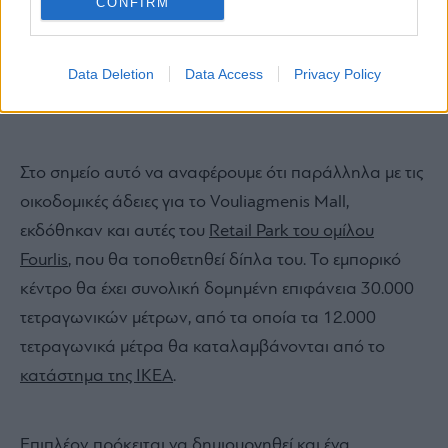
CONFIRM
Data Deletion
Data Access
Privacy Policy
Στο σημείο αυτό να αναφέρουμε ότι παράλληλα με τις
οικοδομικές άδειες για το Vouliagmenis Mall,
εκδόθηκαν και αυτές του
Retail Park του ομίλου
Fourlis
, που θα τοποθετηθεί δίπλα του. Το εμπορικό
κέντρο θα έχει συνολική δομημένη επιφάνεια 30.000
τετραγωνικών μέτρων, από τα οποία τα 12.000
τετραγωνικά μέτρα θα καταλαμβάνονται από το
κατάστημα της IKEA
.
Επιπλέον πρόκειται να δημιουργηθεί και ένα