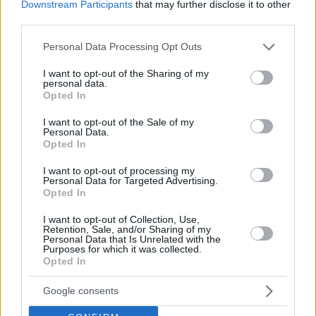
Downstream Participants
that may further disclose it to other
Vouliagmenis Mall, όπως έχει αναφέρει η Lamda
third parties.
Development, θα είναι το μεγαλύτερο εμπορικό κέντρο
Please note that this website/app uses one or more Google
Personal Data Processing Opt Outs
στη νότια Ευρώπη, 1,5 φορά μεγαλύτερο του The Mall
services and may gather and store information including but
not limited to your visit or usage behaviour. You may click to
I want to opt-out of the Sharing of my
Athens, με 280 καταστήματα, ενώ υπολογίζεται ότι θα
personal data.
grant or deny consent to Google and its third-party tags to
υποδεχτεί 17 εκατομμύρια επισκέπτες τον χρόνο. Το
Opted In
use your data for below specified purposes in below Google
ενδιαφέρον που εκδηλώθηκε μάλιστα για την
consent section.
I want to opt-out of the Sale of my
Personal Data.
εκμισθώσιμη επιφάνεια είναι εντυπωσιακό.
Opted In
Συγκεκριμένα, έχουν ήδη ολοκληρωθεί συμφωνίες για
I want to opt-out of processing my
το 70% της μεικτής εκμισθώσιμης επιφάνειας.
Personal Data for Targeted Advertising.
Opted In
I want to opt-out of Collection, Use,
Retention, Sale, and/or Sharing of my
Personal Data that Is Unrelated with the
Purposes for which it was collected.
Opted In
Google consents