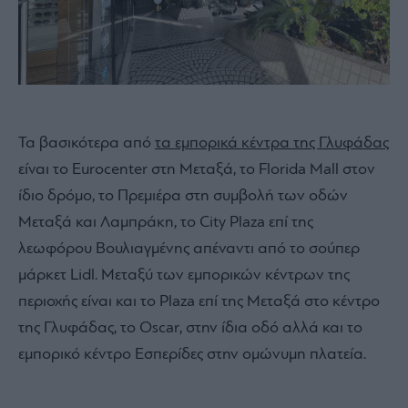
Τα βασικότερα από
τα εμπορικά κέντρα της Γλυφάδας
είναι το Eurocenter στη Μεταξά, το Florida Μall στον
ίδιο δρόμο, το Πρεμιέρα στη συμβολή των οδών
Μεταξά και Λαμπράκη, το City Plaza επί της
λεωφόρου Βουλιαγμένης απέναντι από το σούπερ
μάρκετ Lidl. Μεταξύ των εμπορικών κέντρων της
περιοχής είναι και το Plaza επί της Μεταξά στο κέντρο
της Γλυφάδας, το Oscar, στην ίδια οδό αλλά και το
εμπορικό κέντρο Εσπερίδες στην ομώνυμη πλατεία.