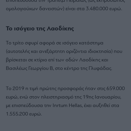
επισπεύδουσα την Τράπεζα Πειραιώς (ως εκπρόσωπος
ομολογιούχων δανειστών) είναι στα 3.480.000 ευρώ.
Το ισόγειο της Λαοδίκης
Το τρίτο σφυρί αφορά σε ισόγειο κατάστημα
(αυτοτελής και ανεξάρτητη οριζόντια ιδιοκτησία) που
βρίσκεται σε κτίριο επί των οδών Λαοδίκης και
Βασιλέως Γεωργίου Β, στο κέντρο της Γλυφάδας.
Το 2019 η τιμή πρώτης προσφοράς ήταν στις 659.000
ευρώ, ενώ στον πλειστηριασμό της 19ης Ιανουαρίου,
με επισπεύδουσα την Inrtum Hellas, έχει αυξηθεί στα
1.555.200 ευρώ.