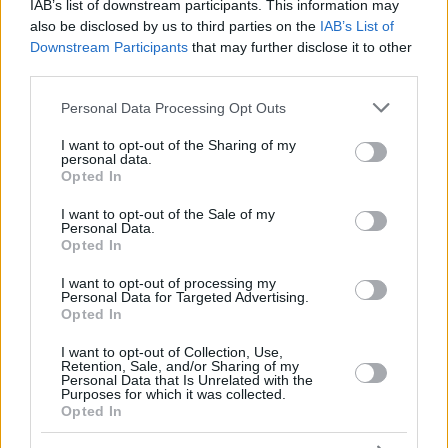
IAB’s list of downstream participants. This information may
Τέλος, στην ομάδα περιουσιακών στοιχείων της
also be disclosed by us to third parties on the
IAB’s List of
Downstream Participants
that may further disclose it to other
εταιρείας που βγαίνουν σε πλειστηριασμό στις 19/1
third parties.
ανήκει και οικόπεδο άρτιο και οικοδομήσιμο, στις
Please note that this website/app uses one or more Google
Personal Data Processing Opt Outs
Σπέτσες εντός του εγκεκριμένου σχεδίου πόλεως,
services and may gather and store information including but
έκτασης 1.356,47 τ.μ. Στο οικόπεδο δεν υπάρχει
not limited to your visit or usage behaviour. You may click to
I want to opt-out of the Sharing of my
personal data.
grant or deny consent to Google and its third-party tags to
κάποιο κτίσμα, ενώ φέρει περίφραξη περιμετρικά από
Opted In
use your data for below specified purposes in below Google
μαντρότοιχο με πέτρα.
consent section.
I want to opt-out of the Sale of my
Personal Data.
Opted In
Η τιμή εκκίνησης, με επισπεύδουσα την Τράπεζα
I want to opt-out of processing my
Πειραιώς, έχει οριστεί στα 1.432.432 ευρώ, ενώ στον
Personal Data for Targeted Advertising.
Opted In
πρώτο ηλεκτρονικό πλειστηριασμό, τον Δεκέμβριο του
I want to opt-out of Collection, Use,
2019 (18/12), η τιμή εκκίνησης είχε οριστεί στα
Retention, Sale, and/or Sharing of my
Personal Data that Is Unrelated with the
1.022.000 ευρώ.
Purposes for which it was collected.
Opted In