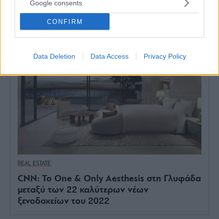
Google consents
ΣΧΕΤΙΚΟ ΘΕΜΑ
CONFIRM
Data Deletion
Data Access
Privacy Policy
REAL ESTATE
CNN: Το One & Only Aesthesis στη Γλυφάδα
μεταξύ των 22 καλύτερων νέων
ξενοδοχείων του 2022