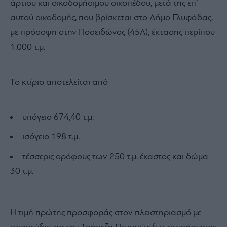
άρτιου και οικοδομήσιμου οικοπέδου, μετά της επ’
αυτού οικοδομής, που βρίσκεται στο Δήμο Γλυφάδας,
με πρόσοψη στην Ποσειδώνος (45Α), έκτασης περίπου
1.000 τ.μ.
Το κτίριο αποτελείται από
υπόγειο 674,40 τ.μ.
ισόγειο 198 τ.μ.
τέσσερις ορόφους των 250 τ.μ. έκαστος και δώμα
30 τ.μ.
Η τιμή πρώτης προσφοράς στον πλειστηριασμό με