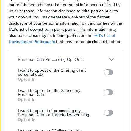
interest-based ads based on personal information utilized by
us or personal information disclosed to third parties prior to
REAL ESTATE
your opt-out. You may separately opt-out of the further
Τι γίνεται με τις μαρίνες των νοτίων προαστίων
disclosure of your personal information by third parties on the
IAB’s list of downstream participants. This information may
also be disclosed by us to third parties on the
IAB’s List of
Downstream Participants
that may further disclose it to other
third parties.
Please note that this website/app uses one or more Google
Personal Data Processing Opt Outs
services and may gather and store information including but
not limited to your visit or usage behaviour. You may click to
I want to opt-out of the Sharing of my
personal data.
grant or deny consent to Google and its third-party tags to
Opted In
use your data for below specified purposes in below Google
consent section.
I want to opt-out of the Sale of my
Personal Data.
Opted In
I want to opt-out of processing my
Personal Data for Targeted Advertising.
Opted In
I want to opt-out of Collection, Use,