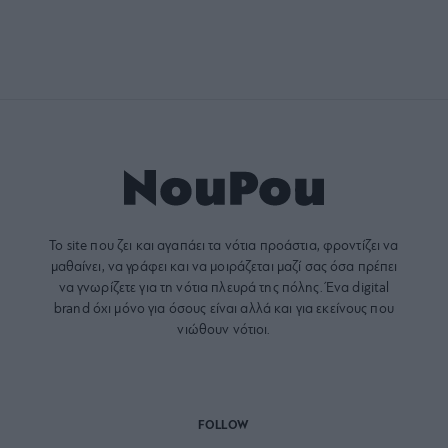
Το site που ζει και αγαπάει τα
νότια προάστια
, φροντίζει να
μαθαίνει, να γράφει και να μοιράζεται μαζί σας όσα πρέπει
να γνωρίζετε για τη νότια πλευρά της πόλης. Ένα digital
brand όχι μόνο για όσους είναι αλλά και για εκείνους που
νιώθουν νότιοι.
FOLLOW