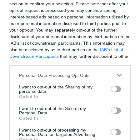
section to confirm your selection. Please note that after your
opt-out request is processed you may continue seeing
interest-based ads based on personal information utilized by
us or personal information disclosed to third parties prior to
your opt-out. You may separately opt-out of the further
disclosure of your personal information by third parties on the
IAB’s list of downstream participants. This information may
also be disclosed by us to third parties on the
IAB’s List of
Downstream Participants
that may further disclose it to other
third parties.
Please note that this website/app uses one or more Google
Personal Data Processing Opt Outs
services and may gather and store information including but
not limited to your visit or usage behaviour. You may click to
I want to opt-out of the Sharing of my
personal data.
grant or deny consent to Google and its third-party tags to
Opted In
use your data for below specified purposes in below Google
ΑΛΙΜΟΣ
consent section.
I want to opt-out of the Sale of my
Personal Data.
Σαρακοστιανές προτάσεις
Opted In
απευθείας από τη «Θάλασσα»
του Αλίμου
I want to opt-out of processing my
Personal Data for Targeted Advertising.
Opted In