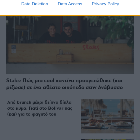
Data Deletion
Data Access
Privacy Policy
Staks: Πώς μια cool καντίνα προσγειώθηκε (και
ρίζωσε) σε ένα αθέατο οικόπεδο στην Ανάβυσσο
Από brunch μέχρι δείπνο δίπλα
στο κύμα: Γιατί στο Bolivar πας
(και) για το φαγητό του