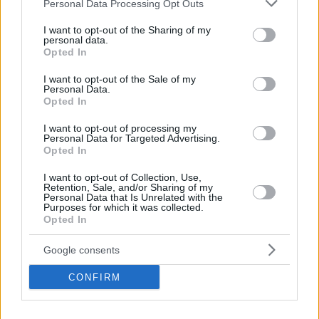
Please note that this website/app uses one or more Google
Personal Data Processing Opt Outs
services and may gather and store information including but
not limited to your visit or usage behaviour. You may click to
I want to opt-out of the Sharing of my
personal data.
grant or deny consent to Google and its third-party tags to
Opted In
use your data for below specified purposes in below Google
consent section.
I want to opt-out of the Sale of my
Personal Data.
Opted In
I want to opt-out of processing my
Personal Data for Targeted Advertising.
Opted In
I want to opt-out of Collection, Use,
Retention, Sale, and/or Sharing of my
Personal Data that Is Unrelated with the
Purposes for which it was collected.
Opted In
Google consents
ΔΙΑΒΑΣΤΕ ΑΚΟΜΑ
CONFIRM