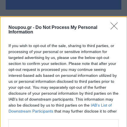
Noupou.gr -
Do Not Process My Personal
Information
Share this
If you wish to opt-out of the sale, sharing to third parties, or
processing of your personal or sensitive information for
targeted advertising by us, please use the below opt-out
section to confirm your selection. Please note that after your
Tags
Εστιατόρια
Καθαρά Δευτέρα
Λίμνη Βουλιαγμένης
Θαλασσινά
opt-out request is processed you may continue seeing
ψαροφαγικό σαφάρι
abraOvata
interest-based ads based on personal information utilized by
us or personal information disclosed to third parties prior to
your opt-out. You may separately opt-out of the further
disclosure of your personal information by third parties on the
Ποιος είναι ο καλύτερος
IAB’s list of downstream participants. This information may
also be disclosed by us to third parties on the
IAB’s List of
τρόπος να κρυώσεις το κρασί
Downstream Participants
that may further disclose it to other
third parties.
σου;