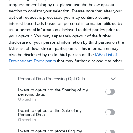
targeted advertising by us, please use the below opt-out
section to confirm your selection. Please note that after your
opt-out request is processed you may continue seeing
interest-based ads based on personal information utilized by
us or personal information disclosed to third parties prior to
your opt-out. You may separately opt-out of the further
disclosure of your personal information by third parties on the
IAB’s list of downstream participants. This information may
also be disclosed by us to third parties on the
IAB’s List of
Downstream Participants
that may further disclose it to other
third parties.
ΑΥΤΟΔΙΟΙΚΗΣΗ
Δήμος Ηλιούπολης: Οι υποψήφιοι δήμαρχοι και
Please note that this website/app uses one or more Google
Personal Data Processing Opt Outs
δημοτικοί σύμβουλοι
services and may gather and store information including but
not limited to your visit or usage behaviour. You may click to
I want to opt-out of the Sharing of my
personal data.
grant or deny consent to Google and its third-party tags to
Opted In
use your data for below specified purposes in below Google
consent section.
I want to opt-out of the Sale of my
Personal Data.
Opted In
I want to opt-out of processing my