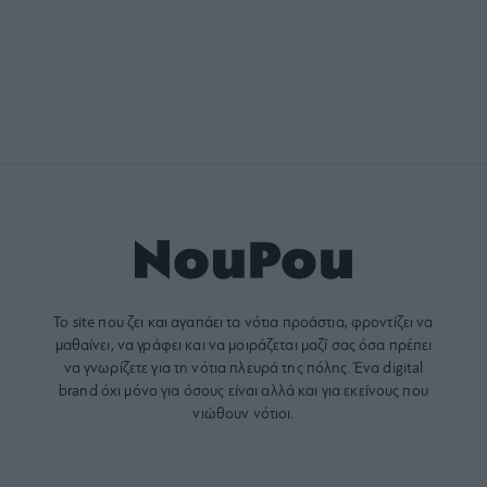
Το site που ζει και αγαπάει τα
νότια προάστια
, φροντίζει να
μαθαίνει, να γράφει και να μοιράζεται μαζί σας όσα πρέπει
να γνωρίζετε για τη νότια πλευρά της πόλης. Ένα digital
brand όχι μόνο για όσους είναι αλλά και για εκείνους που
νιώθουν νότιοι.