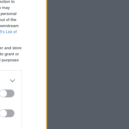
ection to
ou may
 personal
out of the
 downstream
B’s List of
er and store
to grant or
ed purposes