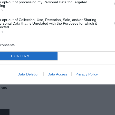
to opt-out of processing my Personal Data for Targeted
ing.
In
o opt-out of Collection, Use, Retention, Sale, and/or Sharing
ersonal Data that Is Unrelated with the Purposes for which it
lected.
In
consents
CONFIRM
FOOD & DRINK
Mr. Dim: Το ασιατικό που κέρδισε την
Data Deletion
Data Access
Privacy Policy
η
Αθήνα ήρθε και στη Γλυφάδα
 του