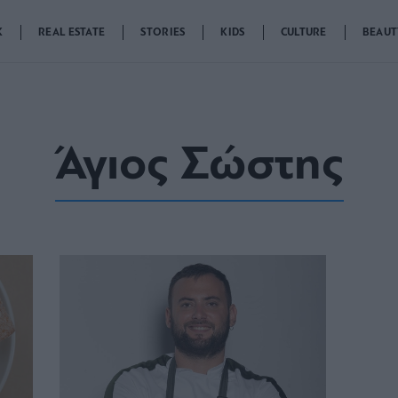
K
REAL ESTATE
STORIES
KIDS
CULTURE
BEAUT
Άγιος Σώστης