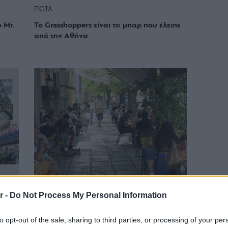
ΠΟΤΑ
 Mr.
To Grasshoppers είναι το μπαρ που έλειπε
από την Αθήνα
#ΠΡΟΤΖΕΚΤΓΕΙΤΟΝΙΕΣ
r -
Do Not Process My Personal Information
α
#ΠρότζεκτΓειτονιές: Naif, ένα κίνημα που
to opt-out of the sale, sharing to third parties, or processing of your per
έου
εξαπλώνεται στα πέρατα του Νέου