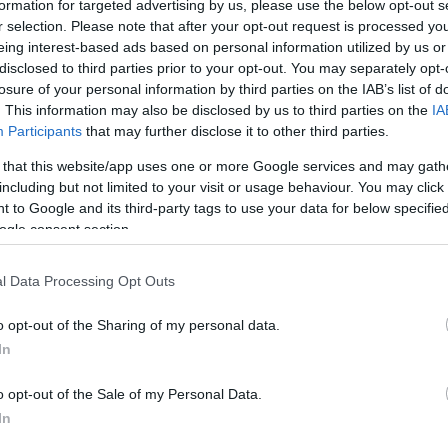
formation for targeted advertising by us, please use the below opt-out s
Κόσμου
r selection. Please note that after your opt-out request is processed y
eing interest-based ads based on personal information utilized by us or
disclosed to third parties prior to your opt-out. You may separately opt-
losure of your personal information by third parties on the IAB’s list of
. This information may also be disclosed by us to third parties on the
IA
Participants
that may further disclose it to other third parties.
 that this website/app uses one or more Google services and may gath
including but not limited to your visit or usage behaviour. You may click 
 to Google and its third-party tags to use your data for below specifi
ogle consent section.
l Data Processing Opt Outs
#ΠΡΟΤΖΕΚΤΓΕΙΤΟΝΙΕΣ
o opt-out of the Sharing of my personal data.
γρού
#ΠρότζεκτΓειτονιές: Η Στέγη Ιδρύματος
In
Ωνάση ονειρεύεται έναν θαυμαστό Νέο
Κόσμο
o opt-out of the Sale of my Personal Data.
In