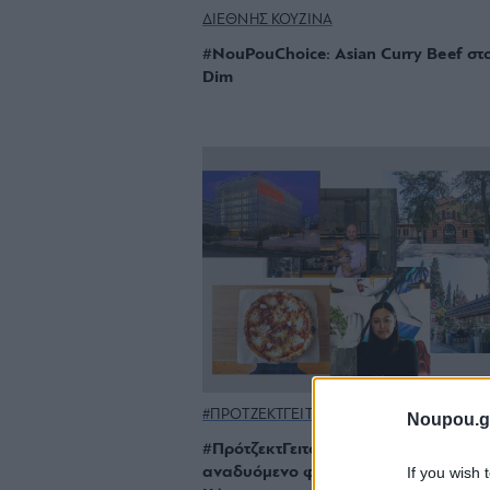
ΔΙΕΘΝΗΣ ΚΟΥΖΙΝΑ
#NouPouChoice: Asian Curry Beef στο
Dim
#ΠΡΟΤΖΕΚΤΓΕΙΤΟΝΙΕΣ
Noupou.g
#ΠρότζεκτΓειτονιές: Άγιος Σώστης, έν
If you wish 
αναδυόμενο φιόρδ στην άκρη του Ν