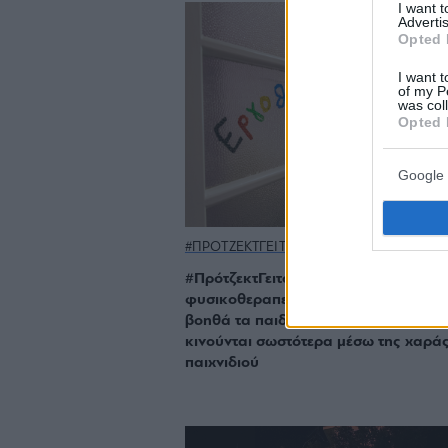
I want 
Advertis
Opted 
I want t
of my P
was col
Opted 
Google 
#ΠΡΟΤΖΕΚΤΓΕΙΤΟΝΙΕΣ
#ΠρότζεκτΓειτονιές: Ένα ειδικό
φυσικοθεραπευτήριο στον Άγιο Σώστ
βοηθά τα παιδιά να μιλούν και να
κινούνται σωστότερα μέσω της χαράς
παιχνιδιού