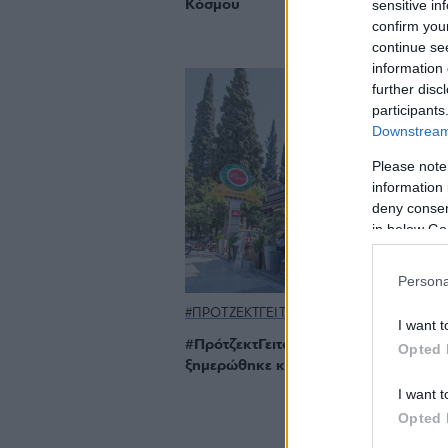
sensitive in
Κόσμου
confirm you
continue se
information 
further disc
participants
Downstream 
Please note
information 
deny consent
in below Go
Persona
#ΠΡΟΤΖΕΚΤΓΕΙΤΟΝΙΕΣ
I want t
#ΠρότζεκτΓειτονιές: Στο Ciao στη Συγ
Opted 
ξημερώθηκε κάποτε όλη η Αθήνα
I want t
Opted 