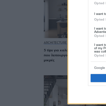
Opted 
I want t
Opted 
I want 
Advertis
Opted 
ARCHITECTURE & DESIGN
I want t
of my P
5 tips για καλύτερη οργάνωση κουζί
was col
Opted 
που λειτουργούν ακόμα και στις πιο
μικρές
Google 