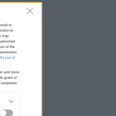
sonal or
ection to
ou may
 personal
out of the
 downstream
B’s List of
er and store
to grant or
ed purposes