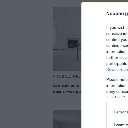
Noupou.g
If you wish 
sensitive in
confirm you
continue se
information 
further disc
participants
Downstream 
ARCHITECTURE & DESIGN
Please note
information 
Ανακαίνιση σπιτιού: Τα 10 σημεία πο
deny consent
πρέπει να προσέξεις
in below Go
Persona
I want t