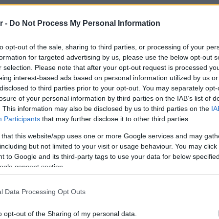
r -
Do Not Process My Personal Information
to opt-out of the sale, sharing to third parties, or processing of your per
formation for targeted advertising by us, please use the below opt-out s
r selection. Please note that after your opt-out request is processed y
eing interest-based ads based on personal information utilized by us or
disclosed to third parties prior to your opt-out. You may separately opt-
losure of your personal information by third parties on the IAB’s list of
. This information may also be disclosed by us to third parties on the
IA
Participants
that may further disclose it to other third parties.
ARCHITECTURE & DESIGN
 that this website/app uses one or more Google services and may gath
including but not limited to your visit or usage behaviour. You may click 
υ
Η εντυπωσιακή ανακαίνιση μιας
 to Google and its third-party tags to use your data for below specifi
μονοκατοικίας του ’70 στη Γλυφάδα
ogle consent section.
l Data Processing Opt Outs
o opt-out of the Sharing of my personal data.