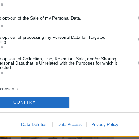
In
o opt-out of the Sale of my Personal Data.
In
to opt-out of processing my Personal Data for Targeted
ing.
In
ARCHITECTURE & DESIGN
o opt-out of Collection, Use, Retention, Sale, and/or Sharing
ersonal Data that Is Unrelated with the Purposes for which it
νας
Nytillverkad: H νέα πολύχρωμη σειρά της
lected.
In
ΙΚΕΑ επανασυστήνει τα πιο εμβληματικά
σχέδια του brand
consents
CONFIRM
Data Deletion
Data Access
Privacy Policy