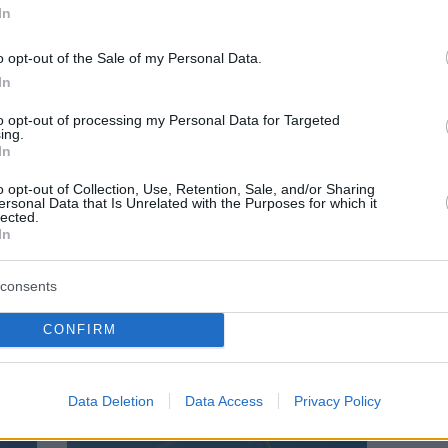
In
o opt-out of the Sale of my Personal Data.
In
to opt-out of processing my Personal Data for Targeted
ing.
In
o opt-out of Collection, Use, Retention, Sale, and/or Sharing
ersonal Data that Is Unrelated with the Purposes for which it
NEWSROOM
lected.
In
Lockdown: Αλλαγές στα μέτρα- Σενάρια
για μετακίνηση από δήμο σε δήμο
consents
CONFIRM
Data Deletion
Data Access
Privacy Policy