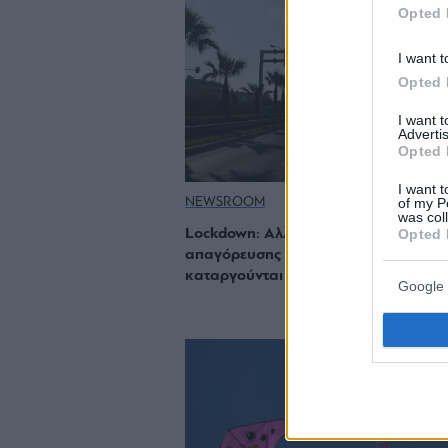
Opted 
I want t
Opted 
I want 
Advertis
Opted 
I want t
of my P
NEWSROOM
was col
Opted 
Lockdown: Αλλαγή του ωραρίου
απαγόρευσης κυκλοφορίας τα ΣΚ –
καταργούνται τα «2 χλμ.»
Google 