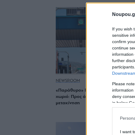
Noupou.g
If you wish 
sensitive in
confirm you
continue se
information 
further disc
participants
Downstream 
NEWSROOM
Please note
information 
«Παράθυρο» Γεραπετρίτη για Πάσχα 
deny consent
χωριό: Προς άνοιγμα η υπερτοπική
in below Go
μετακίνηση
Persona
I want t