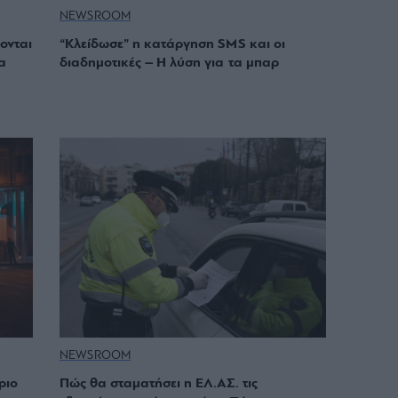
NEWSROOM
ονται
“Κλείδωσε” η κατάργηση SMS και οι
α
διαδημοτικές – Η λύση για τα μπαρ
NEWSROOM
ριο
Πώς θα σταματήσει η ΕΛ.ΑΣ. τις