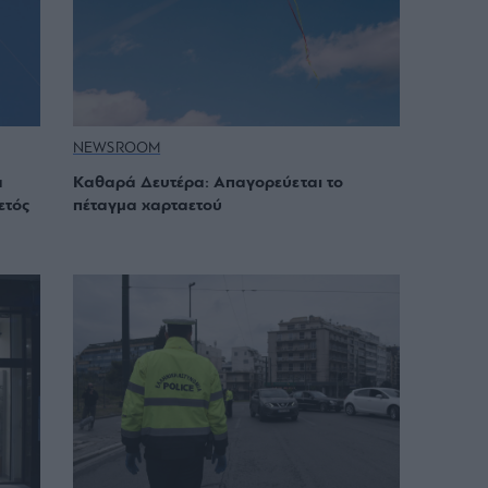
NEWSROOM
α
Καθαρά Δευτέρα: Απαγορεύεται το
ετός
πέταγμα χαρταετού