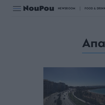
NEWSROOM
FOOD & DRIN
Απα