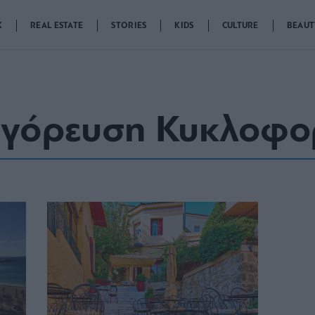
K
REAL ESTATE
STORIES
KIDS
CULTURE
BEAUT
γόρευση Κυκλοφο