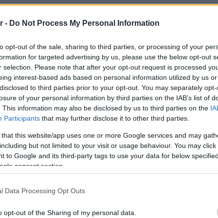
r -
Do Not Process My Personal Information
to opt-out of the sale, sharing to third parties, or processing of your per
formation for targeted advertising by us, please use the below opt-out s
r selection. Please note that after your opt-out request is processed y
eing interest-based ads based on personal information utilized by us or
disclosed to third parties prior to your opt-out. You may separately opt-
losure of your personal information by third parties on the IAB’s list of
. This information may also be disclosed by us to third parties on the
IA
Participants
that may further disclose it to other third parties.
NEWSROOM
 that this website/app uses one or more Google services and may gath
including but not limited to your visit or usage behaviour. You may click 
στο
Αίνιγμα το «Πάσχα στο χωριό»- Πότε
 to Google and its third-party tags to use your data for below specifi
αναμένεται να επιτραπούν οι μετακινήσεις
ogle consent section.
από νομό σε νομό
l Data Processing Opt Outs
o opt-out of the Sharing of my personal data.