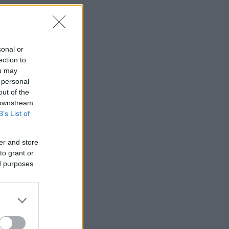
sonal or
ection to
ou may
 personal
out of the
 downstream
B’s List of
er and store
to grant or
ed purposes