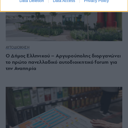
Data Deletion
Data Access
Privacy Policy
ΑΥΤΟΔΙΟΙΚΗΣΗ
Ο Δήμος Ελληνικού – Αργυρούπολης διοργανώνει
το πρώτο πανελλαδικό αυτοδιοικητικό forum για
την Αναπηρία