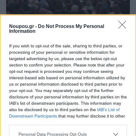
Noupou.gr -
Do Not Process My Personal
Information
ΑΥΤΟΔΙΟΙΚΗΣΗ
If you wish to opt-out of the sale, sharing to third parties, or
Όλα όσα συνέβησαν στο 1ο Πανελλαδικό
processing of your personal or sensitive information for
Αυτοδιοικητικό Forum για την Αναπηρία στο
targeted advertising by us, please use the below opt-out
Ελληνικό
section to confirm your selection. Please note that after your
opt-out request is processed you may continue seeing
interest-based ads based on personal information utilized by
us or personal information disclosed to third parties prior to
your opt-out. You may separately opt-out of the further
disclosure of your personal information by third parties on the
IAB’s list of downstream participants. This information may
also be disclosed by us to third parties on the
IAB’s List of
Downstream Participants
that may further disclose it to other
third parties.
Please note that this website/app uses one or more Google
Personal Data Processing Opt Outs