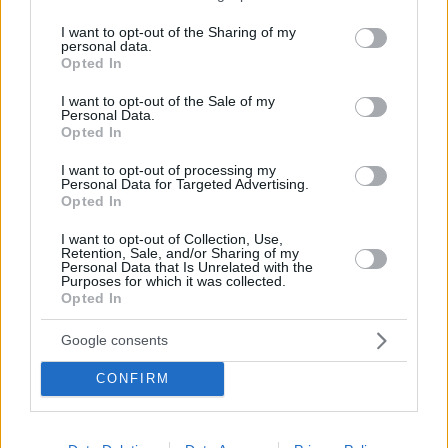
services and may gather and store information including but
not limited to your visit or usage behaviour. You may click to
I want to opt-out of the Sharing of my
personal data.
grant or deny consent to Google and its third-party tags to
Opted In
use your data for below specified purposes in below Google
consent section.
I want to opt-out of the Sale of my
Personal Data.
Opted In
ΑΥΤΟΔΙΟΙΚΗΣΗ
I want to opt-out of processing my
Γιάννης Κωνσταντάτος: Το στοίχημα της
Personal Data for Targeted Advertising.
συντήρησης για το Πρότυπο Κέντρο ΑμεΑ στο
Opted In
Ελληνικό
I want to opt-out of Collection, Use,
Retention, Sale, and/or Sharing of my
Personal Data that Is Unrelated with the
Purposes for which it was collected.
Opted In
Google consents
CONFIRM