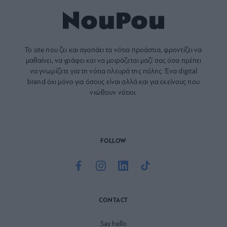
Το site που ζει και αγαπάει τα
νότια προάστια
, φροντίζει να
μαθαίνει, να γράφει και να μοιράζεται μαζί σας όσα πρέπει
να γνωρίζετε για τη νότια πλευρά της πόλης. Ένα digital
brand όχι μόνο για όσους είναι αλλά και για εκείνους που
νιώθουν νότιοι.
FOLLOW
CONTACT
Say hello