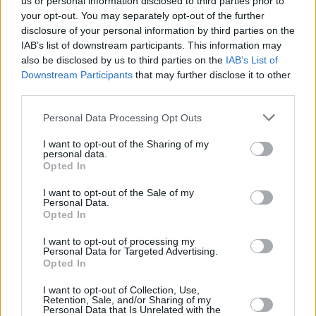
us or personal information disclosed to third parties prior to
your opt-out. You may separately opt-out of the further
disclosure of your personal information by third parties on the
IAB’s list of downstream participants. This information may
also be disclosed by us to third parties on the
IAB’s List of
Downstream Participants
that may further disclose it to other
third parties.
WELLNESS
Please note that this website/app uses one or more Google
Personal Data Processing Opt Outs
Χάσε τα κιλά της καραντίνας με τη μέθοδο της
services and may gather and store information including but
Διαλειμματικής Νηστείας
not limited to your visit or usage behaviour. You may click to
I want to opt-out of the Sharing of my
personal data.
grant or deny consent to Google and its third-party tags to
Opted In
use your data for below specified purposes in below Google
consent section.
I want to opt-out of the Sale of my
Personal Data.
Opted In
I want to opt-out of processing my
Personal Data for Targeted Advertising.
Opted In
I want to opt-out of Collection, Use,
Retention, Sale, and/or Sharing of my
Personal Data that Is Unrelated with the