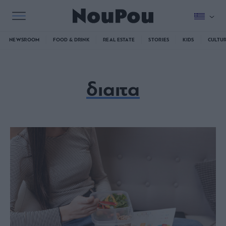
NEWSROOM
FOOD & DRINK
REAL ESTATE
STORIES
KIDS
CULTU
διαιτα