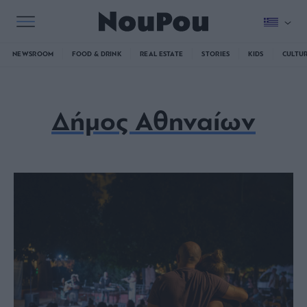
NEWSROOM
FOOD & DRINK
REAL ESTATE
STORIES
KIDS
CULTU
Δήμος Αθηναίων