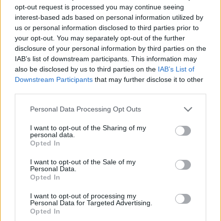
opt-out request is processed you may continue seeing
interest-based ads based on personal information utilized by
us or personal information disclosed to third parties prior to
your opt-out. You may separately opt-out of the further
disclosure of your personal information by third parties on the
IAB’s list of downstream participants. This information may
also be disclosed by us to third parties on the
IAB’s List of
Downstream Participants
that may further disclose it to other
third parties.
Please note that this website/app uses one or more Google
Personal Data Processing Opt Outs
ΒΙΒΛΙΑ
services and may gather and store information including but
26ο Παζάρι Βιβλίου 2023: Χιλιάδες βιβλία σε τιμές
not limited to your visit or usage behaviour. You may click to
I want to opt-out of the Sharing of my
personal data.
έκπληξη στην Πλατεία Κλαυθμώνος
grant or deny consent to Google and its third-party tags to
Opted In
use your data for below specified purposes in below Google
consent section.
I want to opt-out of the Sale of my
Personal Data.
Opted In
I want to opt-out of processing my
Personal Data for Targeted Advertising.
Opted In